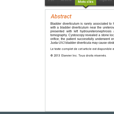
Mots clés
Abstract
Bladder diverticulum is rarely associated to
with a bladder diverticulum near the uretero
presented with left hydroureteronephros
tomography. Cystoscopy revealed a stone locat
orifice; the patient successfully underwent e
Juxta-UVJ bladder diverticula may cause obstruc
Le texte complet de cet article est disponible 
© 2013 Elsevier Inc. Tous droits réservés.