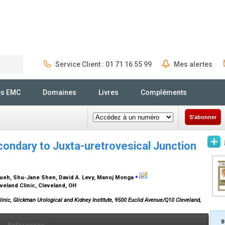
Service Client : 01 71 16 55 99
Mes alertes
Rechercher
és EMC
Domaines
Livres
Compléments
S'abonner
ondary to Juxta-uretrovesical Junction
⁎
Chueh, Shu-Jane Shen, David A. Levy, Manoj Monga
eveland Clinic, Cleveland, OH
inic, Glickman Urological and Kidney Institute, 9500 Euclid Avenue/Q10 Cleveland,
B
Références