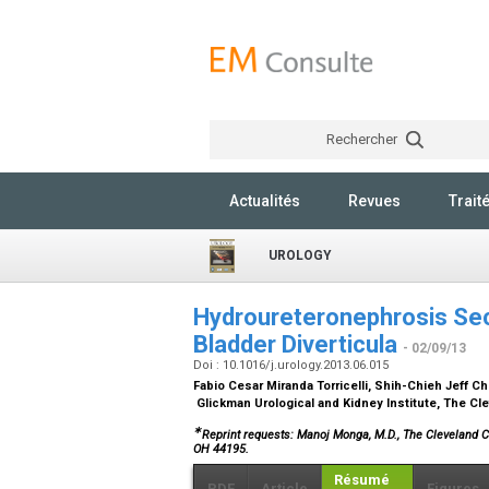
Rechercher
Actualités
Revues
Trait
UROLOGY
Hydroureteronephrosis Sec
Bladder Diverticula
- 02/09/13
Doi : 10.1016/j.urology.2013.06.015
Fabio Cesar Miranda Torricelli, Shih-Chieh Jeff 
Glickman Urological and Kidney Institute, The Cl
∗
Reprint requests: Manoj Monga, M.D., The Cleveland Cl
OH 44195.
Résumé
PDF
Article
Figures