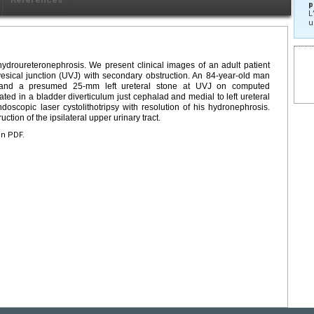
p
L
u
 hydroureteronephrosis. We present clinical images of an adult patient
vesical junction (UVJ) with secondary obstruction. An 84-year-old man
is and a presumed 25-mm left ureteral stone at UVJ on computed
ed in a bladder diverticulum just cephalad and medial to left ureteral
ndoscopic laser cystolithotripsy with resolution of his hydronephrosis.
tion of the ipsilateral upper urinary tract.
en PDF.