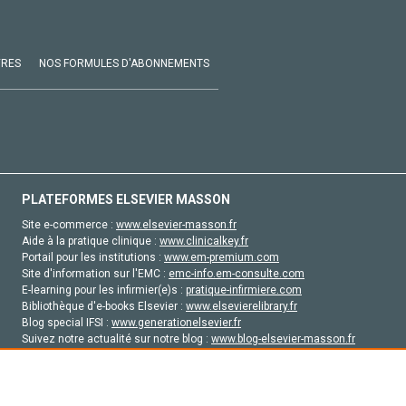
VRES
NOS FORMULES D'ABONNEMENTS
PLATEFORMES ELSEVIER MASSON
Site e-commerce :
www.elsevier-masson.fr
Aide à la pratique clinique :
www.clinicalkey.fr
Portail pour les institutions :
www.em-premium.com
Site d'information sur l'EMC :
emc-info.em-consulte.com
E-learning pour les infirmier(e)s :
pratique-infirmiere.com
Bibliothèque d'e-books Elsevier :
www.elsevierelibrary.fr
Blog special IFSI :
www.generationelsevier.fr
Suivez notre actualité sur notre blog :
www.blog-elsevier-masson.fr
Site d'emploi en santé :
emploisante.com