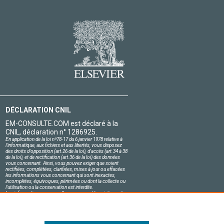
DÉCLARATION CNIL
EM-CONSULTE.COM est déclaré à la
CNIL, déclaration n° 1286925.
En application de la loi nº78-17 du 6 janvier 1978 relative à
l'informatique, aux fichiers et aux libertés, vous disposez
des droits d'opposition (art.26 de la loi), d'accès (art.34 à 38
de la loi), et de rectification (art.36 de la loi) des données
vous concernant. Ainsi, vous pouvez exiger que soient
rectifiées, complétées, clarifiées, mises à jour ou effacées
les informations vous concernant qui sont inexactes,
incomplètes, équivoques, périmées ou dont la collecte ou
l'utilisation ou la conservation est interdite.
Les informations personnelles concernant les visiteurs de
notre site, y compris leur identité, sont confidentielles.
Le responsable du site s'engage sur l'honneur à respecter
les conditions légales de confidentialité applicables en
France et à ne pas divulguer ces informations à des tiers.