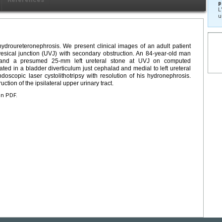
p
L
u
 hydroureteronephrosis. We present clinical images of an adult patient
vesical junction (UVJ) with secondary obstruction. An 84-year-old man
is and a presumed 25-mm left ureteral stone at UVJ on computed
ed in a bladder diverticulum just cephalad and medial to left ureteral
ndoscopic laser cystolithotripsy with resolution of his hydronephrosis.
tion of the ipsilateral upper urinary tract.
en PDF.