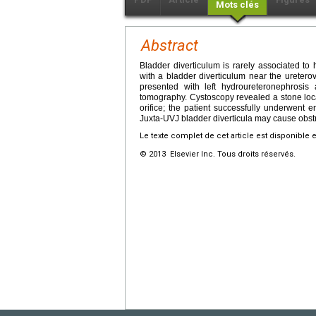
Mots clés
Abstract
Bladder diverticulum is rarely associated to
with a bladder diverticulum near the uretero
presented with left hydroureteronephros
tomography. Cystoscopy revealed a stone locat
orifice; the patient successfully underwent e
Juxta-UVJ bladder diverticula may cause obstruc
Le texte complet de cet article est disponible 
© 2013 Elsevier Inc. Tous droits réservés.