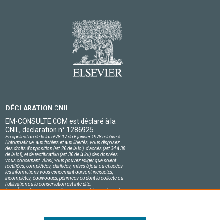
DÉCLARATION CNIL
EM-CONSULTE.COM est déclaré à la
CNIL, déclaration n° 1286925.
En application de la loi nº78-17 du 6 janvier 1978 relative à
l'informatique, aux fichiers et aux libertés, vous disposez
des droits d'opposition (art.26 de la loi), d'accès (art.34 à 38
de la loi), et de rectification (art.36 de la loi) des données
vous concernant. Ainsi, vous pouvez exiger que soient
rectifiées, complétées, clarifiées, mises à jour ou effacées
les informations vous concernant qui sont inexactes,
incomplètes, équivoques, périmées ou dont la collecte ou
l'utilisation ou la conservation est interdite.
Les informations personnelles concernant les visiteurs de
notre site, y compris leur identité, sont confidentielles.
Le responsable du site s'engage sur l'honneur à respecter
les conditions légales de confidentialité applicables en
France et à ne pas divulguer ces informations à des tiers.