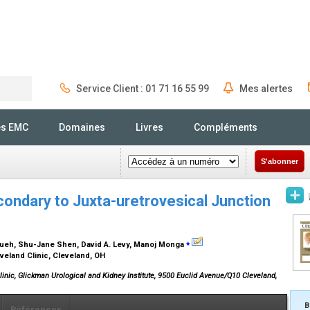
Service Client : 01 71 16 55 99
Mes alertes
Rechercher
és EMC
Domaines
Livres
Compléments
S'abonner
ondary to Juxta-uretrovesical Junction
⁎
Chueh, Shu-Jane Shen, David A. Levy, Manoj Monga
eveland Clinic, Cleveland, OH
inic, Glickman Urological and Kidney Institute, 9500 Euclid Avenue/Q10 Cleveland,
B
Références