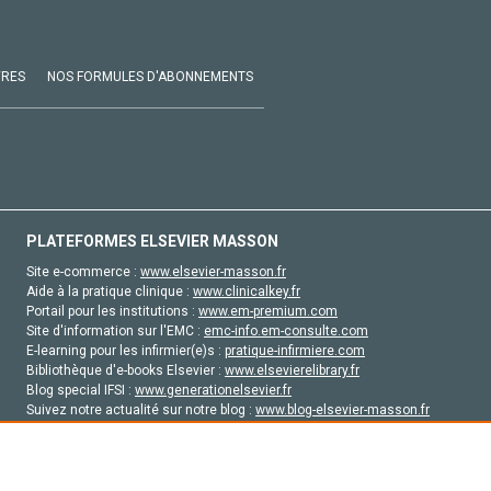
VRES
NOS FORMULES D'ABONNEMENTS
PLATEFORMES ELSEVIER MASSON
Site e-commerce :
www.elsevier-masson.fr
Aide à la pratique clinique :
www.clinicalkey.fr
Portail pour les institutions :
www.em-premium.com
Site d'information sur l'EMC :
emc-info.em-consulte.com
E-learning pour les infirmier(e)s :
pratique-infirmiere.com
Bibliothèque d'e-books Elsevier :
www.elsevierelibrary.fr
Blog special IFSI :
www.generationelsevier.fr
Suivez notre actualité sur notre blog :
www.blog-elsevier-masson.fr
Site d'emploi en santé :
emploisante.com