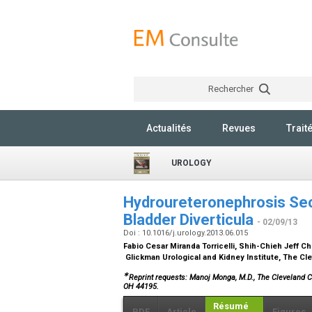
Rechercher
Actualités
Revues
Trait
UROLOGY
Hydroureteronephrosis Sec
Bladder Diverticula
- 02/09/13
Doi : 10.1016/j.urology.2013.06.015
Fabio Cesar Miranda Torricelli, Shih-Chieh Jeff 
Glickman Urological and Kidney Institute, The Cl
∗
Reprint requests: Manoj Monga, M.D., The Cleveland Cl
OH 44195.
Résumé
PDF
Article
Figures