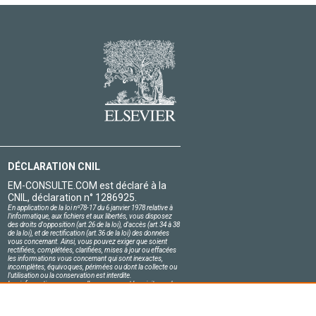
DÉCLARATION CNIL
EM-CONSULTE.COM est déclaré à la
CNIL, déclaration n° 1286925.
En application de la loi nº78-17 du 6 janvier 1978 relative à
l'informatique, aux fichiers et aux libertés, vous disposez
des droits d'opposition (art.26 de la loi), d'accès (art.34 à 38
de la loi), et de rectification (art.36 de la loi) des données
vous concernant. Ainsi, vous pouvez exiger que soient
rectifiées, complétées, clarifiées, mises à jour ou effacées
les informations vous concernant qui sont inexactes,
incomplètes, équivoques, périmées ou dont la collecte ou
l'utilisation ou la conservation est interdite.
Les informations personnelles concernant les visiteurs de
notre site, y compris leur identité, sont confidentielles.
Le responsable du site s'engage sur l'honneur à respecter
les conditions légales de confidentialité applicables en