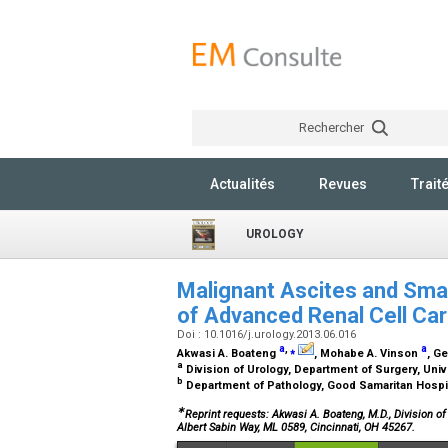
Rechercher
Actualités
Revues
Trait
UROLOGY
Malignant Ascites and Sma
of Advanced Renal Cell C
Doi : 10.1016/j.urology.2013.06.016
a
,
⁎
a
Akwasi A. Boateng
, Mohabe A. Vinson
, G
a
Division of Urology, Department of Surgery, Univ
b
Department of Pathology, Good Samaritan Hospit
∗
Reprint requests: Akwasi A. Boateng, M.D., Division of
Albert Sabin Way, ML 0589, Cincinnati, OH 45267.