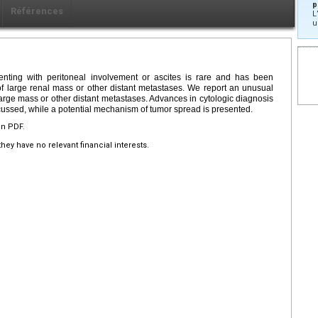
p
Références
L
u
enting with peritoneal involvement or ascites is rare and has been
g of large renal mass or other distant metastases. We report an unusual
arge mass or other distant metastases. Advances in cytologic diagnosis
iscussed, while a potential mechanism of tumor spread is presented.
en PDF.
hey have no relevant financial interests.