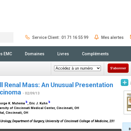
Service Client : 01 71 16 55 99
Mes alertes
Rechercher
és EMC
Domaines
Livres
Compléments
S'abonner
ll Renal Mass: An Unusual Presentation
arcinoma
- 02/09/13
b
b
eorge K. Mutema
, Eric J. Kuhn
ersity of Cincinnati Medical Center, Cincinnati, OH
al, Cincinnati, OH
 Urology, Department of Surgery, University of Cincinnati College of Medicine, 231
B