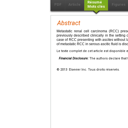
Résumé
PDF
Article
Figures
Mots clés
Abstract
Metastatic renal cell carcinoma (RCC) pres
previously described clinically in the settin
case of RCC presenting with ascites without l
of metastatic RCC in serous ascitic fluid is d
Le texte complet de cet article est disponible 
Financial Disclosure:
The authors declare that t
© 2013 Elsevier Inc. Tous droits réservés.