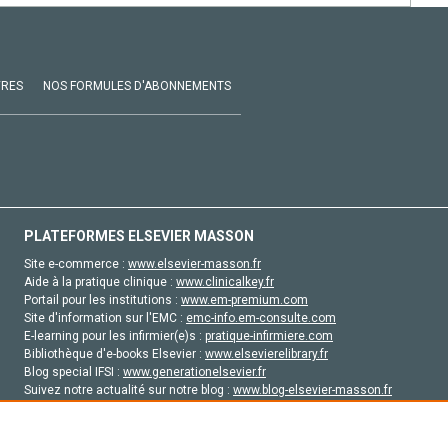
VRES
NOS FORMULES D'ABONNEMENTS
PLATEFORMES ELSEVIER MASSON
Site e-commerce :
www.elsevier-masson.fr
Aide à la pratique clinique :
www.clinicalkey.fr
Portail pour les institutions :
www.em-premium.com
Site d'information sur l'EMC :
emc-info.em-consulte.com
E-learning pour les infirmier(e)s :
pratique-infirmiere.com
Bibliothèque d'e-books Elsevier :
www.elsevierelibrary.fr
Blog special IFSI :
www.generationelsevier.fr
Suivez notre actualité sur notre blog :
www.blog-elsevier-masson.fr
Site d'emploi en santé :
emploisante.com