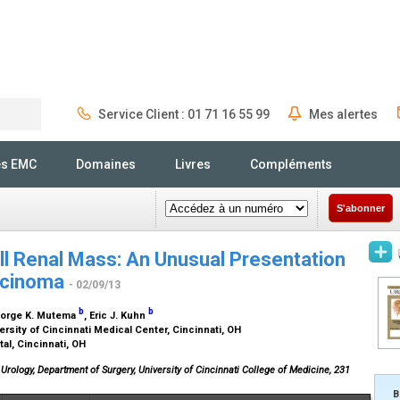
Service Client : 01 71 16 55 99
Mes alertes
Rechercher
és EMC
Domaines
Livres
Compléments
S'abonner
ll Renal Mass: An Unusual Presentation
arcinoma
- 02/09/13
b
b
eorge K. Mutema
, Eric J. Kuhn
ersity of Cincinnati Medical Center, Cincinnati, OH
al, Cincinnati, OH
 Urology, Department of Surgery, University of Cincinnati College of Medicine, 231
B