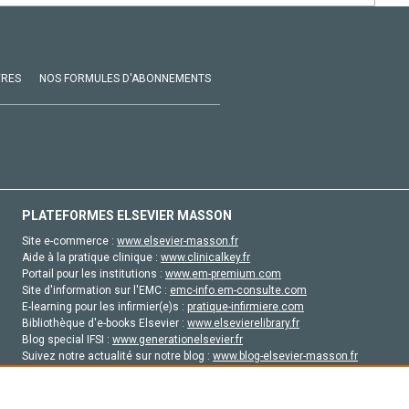
VRES
NOS FORMULES D'ABONNEMENTS
PLATEFORMES ELSEVIER MASSON
Site e-commerce :
www.elsevier-masson.fr
Aide à la pratique clinique :
www.clinicalkey.fr
Portail pour les institutions :
www.em-premium.com
Site d'information sur l'EMC :
emc-info.em-consulte.com
E-learning pour les infirmier(e)s :
pratique-infirmiere.com
Bibliothèque d'e-books Elsevier :
www.elsevierelibrary.fr
Blog special IFSI :
www.generationelsevier.fr
Suivez notre actualité sur notre blog :
www.blog-elsevier-masson.fr
Site d'emploi en santé :
emploisante.com