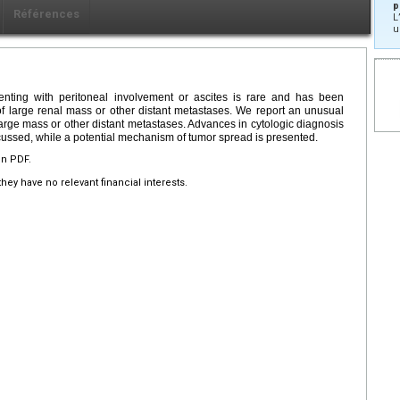
p
Références
L
u
enting with peritoneal involvement or ascites is rare and has been
g of large renal mass or other distant metastases. We report an unusual
arge mass or other distant metastases. Advances in cytologic diagnosis
iscussed, while a potential mechanism of tumor spread is presented.
en PDF.
hey have no relevant financial interests.