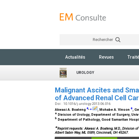
Rechercher
Actualités
Revues
Trait
UROLOGY
Malignant Ascites and Sma
of Advanced Renal Cell C
Doi : 10.1016/j.urology.2013.06.016
a
,
⁎
a
Akwasi A. Boateng
, Mohabe A. Vinson
, G
a
Division of Urology, Department of Surgery, Univ
b
Department of Pathology, Good Samaritan Hospit
∗
Reprint requests: Akwasi A. Boateng, M.D., Division of
Albert Sabin Way, ML 0589, Cincinnati, OH 45267.