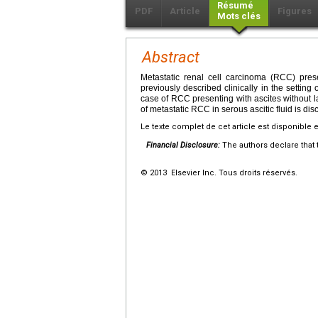
Résumé
PDF
Article
Figures
Mots clés
Abstract
Metastatic renal cell carcinoma (RCC) pres
previously described clinically in the settin
case of RCC presenting with ascites without l
of metastatic RCC in serous ascitic fluid is d
Le texte complet de cet article est disponible 
Financial Disclosure:
The authors declare that t
© 2013 Elsevier Inc. Tous droits réservés.