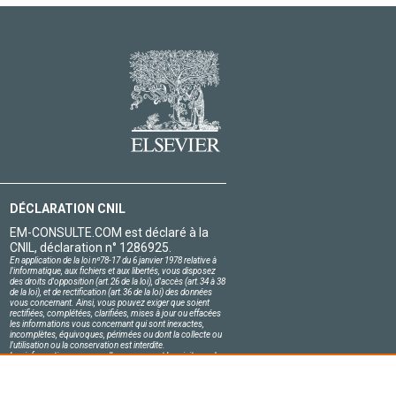
DÉCLARATION CNIL
EM-CONSULTE.COM est déclaré à la
CNIL, déclaration n° 1286925.
En application de la loi nº78-17 du 6 janvier 1978 relative à
l'informatique, aux fichiers et aux libertés, vous disposez
des droits d'opposition (art.26 de la loi), d'accès (art.34 à 38
de la loi), et de rectification (art.36 de la loi) des données
vous concernant. Ainsi, vous pouvez exiger que soient
rectifiées, complétées, clarifiées, mises à jour ou effacées
les informations vous concernant qui sont inexactes,
incomplètes, équivoques, périmées ou dont la collecte ou
l'utilisation ou la conservation est interdite.
Les informations personnelles concernant les visiteurs de
notre site, y compris leur identité, sont confidentielles.
Le responsable du site s'engage sur l'honneur à respecter
les conditions légales de confidentialité applicables en