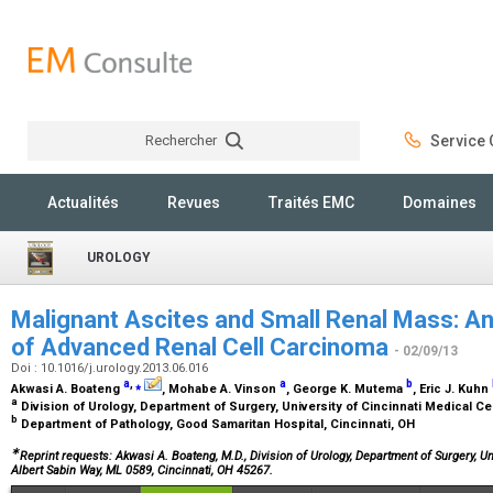
Rechercher
Service C
Rechercher
Actualités
Revues
Traités EMC
Domaines
UROLOGY
Malignant Ascites and Small Renal Mass: A
of Advanced Renal Cell Carcinoma
- 02/09/13
Doi : 10.1016/j.urology.2013.06.016
a
,
⁎
a
b
Akwasi A. Boateng
, Mohabe A. Vinson
, George K. Mutema
, Eric J. Kuhn
a
Division of Urology, Department of Surgery, University of Cincinnati Medical Ce
b
Department of Pathology, Good Samaritan Hospital, Cincinnati, OH
∗
Reprint requests: Akwasi A. Boateng, M.D., Division of Urology, Department of Surgery, Un
Albert Sabin Way, ML 0589, Cincinnati, OH 45267.