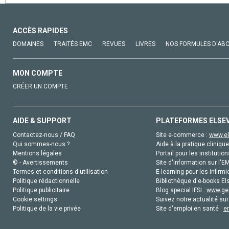
ACCÈS RAPIDES
DOMAINES
TRAITÉS EMC
REVUES
LIVRES
NOS FORMULES D'AB
MON COMPTE
CRÉER UN COMPTE
AIDE & SUPPORT
PLATEFORMES ELSE
Contactez-nous / FAQ
Site e-commerce :
www.el
Qui sommes-nous ?
Aide à la pratique clinique
Mentions légales
Portail pour les institution
© - Avertissements
Site d'information sur l'E
Termes et conditions d'utilisation
E-learning pour les infirmi
Politique rédactionnelle
Bibliothèque d'e-books Els
Politique publicitaire
Blog special IFSI :
www.gen
Cookie settings
Suivez notre actualité sur
Politique de la vie privée
Site d'emploi en santé :
e