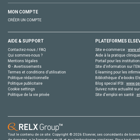
MON COMPTE
CRÉER UN COMPTE
AIDE & SUPPORT
PLATEFORMES ELSE
Contactez-nous / FAQ
Site e-commerce :
www.el
Qui sommes-nous ?
Aide à la pratique clinique
Mentions légales
Portail pour les institution
© - Avertissements
Site d'information sur l'E
Termes et conditions d'utilisation
E-learning pour les infirmi
Politique rédactionnelle
Bibliothèque d'e-books Els
Politique publicitaire
Blog special IFSI :
www.gen
Cookie settings
Suivez notre actualité sur
Politique de la vie privée
Site d'emploi en santé :
e
Tout le contenu de ce site: Copyright © 2026 Elsevier, ses concédants de licence e
de données, a la formation en IA et aux technologies similaires. Pour tout con