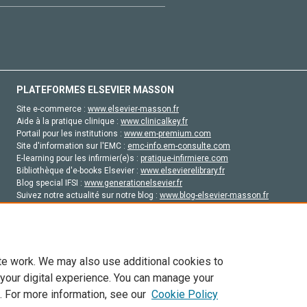
PLATEFORMES ELSEVIER MASSON
Site e-commerce :
www.elsevier-masson.fr
Aide à la pratique clinique :
www.clinicalkey.fr
Portail pour les institutions :
www.em-premium.com
Site d'information sur l'EMC :
emc-info.em-consulte.com
E-learning pour les infirmier(e)s :
pratique-infirmiere.com
Bibliothèque d'e-books Elsevier :
www.elsevierelibrary.fr
Blog special IFSI :
www.generationelsevier.fr
Suivez notre actualité sur notre blog :
www.blog-elsevier-masson.fr
Site d'emploi en santé :
emploisante.com
te work. We may also use additional cookies to
 your digital experience. You can manage your
. For more information, see our
Cookie Policy
vier, ses concédants de licence et ses contributeurs. Tout les droits sont réservés, y 
ogies similaires. Pour tout contenu en libre accès, les conditions de licence Creati