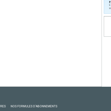
p
L
u
VRES
NOS FORMULES D'ABONNEMENTS