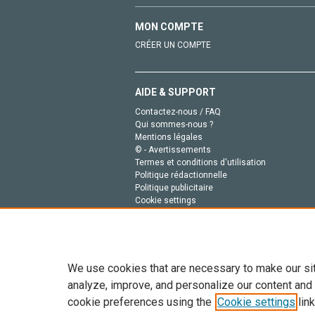
MON COMPTE
CRÉER UN COMPTE
AIDE & SUPPORT
Contactez-nous / FAQ
Qui sommes-nous ?
Mentions légales
© - Avertissements
Termes et conditions d'utilisation
Politique rédactionnelle
Politique publicitaire
Cookie settings
Politique de la vie privée
We use cookies that are necessary to make our si
analyze, improve, and personalize our content and
cookie preferences using the
Cookie settings
link
Tout le contenu de ce site: Copyright © 2026 Else
de données, a la formation en IA et aux technol