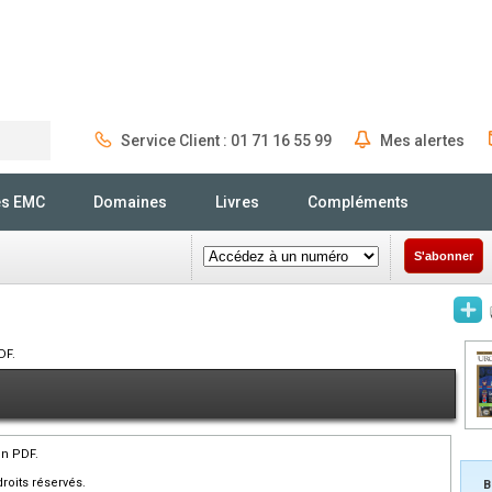
Service Client : 01 71 16 55 99
Mes alertes
Rechercher
és EMC
Domaines
Livres
Compléments
S'abonner
DF.
en PDF.
roits réservés.
B