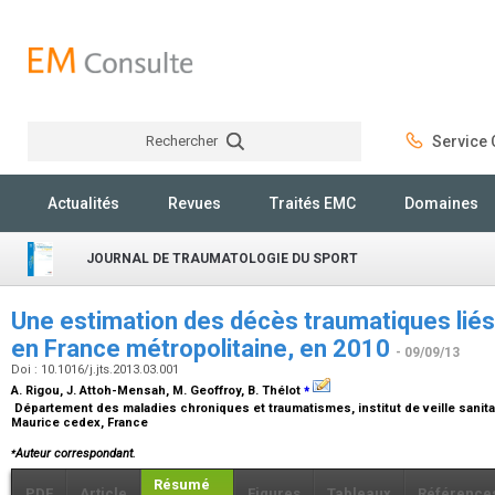
Rechercher
Service C
Rechercher
Actualités
Revues
Traités EMC
Domaines
JOURNAL DE TRAUMATOLOGIE DU SPORT
Une estimation des décès traumatiques liés 
en France métropolitaine, en 2010
- 09/09/13
Doi : 10.1016/j.jts.2013.03.001
⁎
A. Rigou, J. Attoh-Mensah, M. Geoffroy, B. Thélot
Département des maladies chroniques et traumatismes, institut de veille sanitair
Maurice cedex, France
⁎
Auteur correspondant.
Résumé
PDF
Article
Figures
Tableaux
Référence