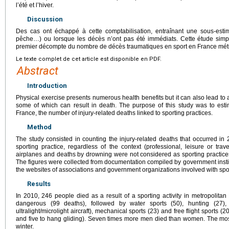
l’été et l’hiver.
Discussion
Des cas ont échappé à cette comptabilisation, entraînant une sous-estima
pêche…) ou lorsque les décès n’ont pas été immédiats. Cette étude simple
premier décompte du nombre de décès traumatiques en sport en France métr
Le texte complet de cet article est disponible en PDF.
Abstract
Introduction
Physical exercise presents numerous health benefits but it can also lead to a
some of which can result in death. The purpose of this study was to esti
France, the number of injury-related deaths linked to sporting practices.
Method
The study consisted in counting the injury-related deaths that occurred in
sporting practice, regardless of the context (professional, leisure or trav
airplanes and deaths by drowning were not considered as sporting practices
The figures were collected from documentation compiled by government instit
the websites of associations and government organizations involved with spo
Results
In 2010, 246 people died as a result of a sporting activity in metropolita
dangerous (99 deaths), followed by water sports (50), hunting (27),
ultralight/microlight aircraft), mechanical sports (23) and free flight sports (
and five to hang gliding). Seven times more men died than women. The m
winter.