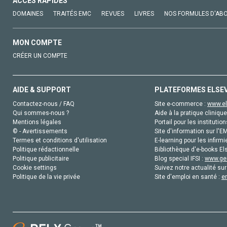
ACCÈS RAPIDES
DOMAINES
TRAITÉS EMC
REVUES
LIVRES
NOS FORMULES D'AB
MON COMPTE
CRÉER UN COMPTE
AIDE & SUPPORT
PLATEFORMES ELSE
Contactez-nous / FAQ
Site e-commerce :
www.el
Qui sommes-nous ?
Aide à la pratique clinique
Mentions légales
Portail pour les institution
© - Avertissements
Site d'information sur l'E
Termes et conditions d'utilisation
E-learning pour les infirmi
Politique rédactionnelle
Bibliothèque d'e-books Els
Politique publicitaire
Blog special IFSI :
www.gen
Cookie settings
Suivez notre actualité sur
Politique de la vie privée
Site d'emploi en santé :
e