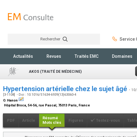
Rechercher
Service C
Rechercher
Actualités
Revues
Traités EMC
Domaines
AKOS (TRAITÉ DE MÉDECINE)
Hypertension artérielle chez le sujet âgé
- 10
[3-1108] - Doi : 10.1016/S1634-6939(13)63060-4
O. Hanon
Hôpital Broca, 54-56, rue Pascal, 75013 Paris, France
Résumé
PDF
Article
Figures
Testez-vous
Tabl
Mots clés