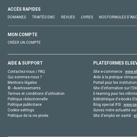
ACCÈS RAPIDES
DOMAINES
TRAITÉS EMC
REVUES
LIVRES
NOS FORMULES D'AB
MON COMPTE
CRÉER UN COMPTE
AIDE & SUPPORT
PLATEFORMES ELSE
Contactez-nous / FAQ
Site e-commerce :
www.el
Qui sommes-nous ?
Aide à la pratique clinique
Mentions légales
Portail pour les institution
© - Avertissements
Site d'information sur l'E
Termes et conditions d'utilisation
E-learning pour les infirmi
Politique rédactionnelle
Bibliothèque d'e-books Els
Politique publicitaire
Blog special IFSI :
www.gen
Cookie settings
Suivez notre actualité sur
Politique de la vie privée
Site d'emploi en santé :
e