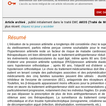
Bienvenue sur EM-consulte, la référence des professionnels de santé.
L’accès au texte intégral de cet article nécessite un abonnement.
EMC D
Article archivé
, publié initialement dans le traité EMC
AKOS (Traité de M
plus récent:
cliquez ici pour y accéder
Résumé
L'élévation de la pression artérielle a longtemps été considérée chez le su
du vieillissement, parfois même perçue comme souhaitable pour le maint
l'hypertension artérielle reste un facteur de risque de maladie cardiovasc
thérapeutiques ont bien démontré que le traitement antihypertenseur réduit 
les événements cardiovasculaires du sujet âgé, même après 80 ans. Entre 
d'obtenir une pression artérielle systolique (PAS)/pression artérielle dia
sans hypotension orthostatique ; après 80 ans, l'objectif est d'obten
hypotension orthostatique. Le choix du traitement médicamenteux doit être 
patient en tenant compte des pathologies associées et des polymédication
médicaments des cinq familles suivantes peuvent être utilisés : diuréti
inhibiteur de l'enzyme de conversion (IEC), antagoniste des récepteurs d
Toutefois, les β-bloquants apparaissent moins efficaces pour la prévention
mise en œuvre du traitement antihypertenseur obéit aux recommandations g
particulièrement progressive, notamment chez les individus fragiles. En prat
ne pas dépasser la prescription de plus de trois antihypertenseurs et de
obtenue avec ces thérapeutiques. La surveillance du traitement com
orthostatique et d'un trouble hydroélectrolytique (ionogramme, créatinine sa
de décompensation aiguë (infection, déshydratation, vomissements, etc.).