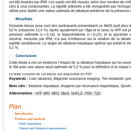
ont été évalués par IRM. Les sujets ont été classés selon leur nombre de cr
zéro à cinq composantes. La rigidité artérielle a été enregistrée par l’écho
utilisé pour établir une valeur optimale de stéatose prédicive de la présence
Résultats
Soixante-douze pour cent des participants présentaient un MetS (soit plus de
52 % (moyenne 13,4 %). Après ajustement sur l’âge et le sexe, la HFF est po
pression artérielle (
r
=
0,19), la triglycéridémie (
r
=
0,22), et la glycémie (
viscéral, mesurée par IRM, n’a pas d’influence sur la relation de la stéa
rigidité carotidienne. Le degré de stéatose hépatique optimal qui prédit le m
5,2 %.
Conclusion
Cette étude a mis en évidence l’impact de la stéatose hépatique sur les ano
le SM avec une valeur seuil optimale de 5,2 % pour la définition d’un risque
Le texte complet de cet article est disponible en PDF.
Keywords :
Liver steatosis, Magnetic resonance imaging, The metabolic syn
Mots clés :
Stéatose hépatique, Imagerie par résonance magnétique, Syndro
Abbreviations :
HFF
,
MRI
,
MRS
,
MetS
,
NAFLD
,
PWV
,
T2D
Plan
Introduction
Patients and methods
Study population
Clinical and biological measurements