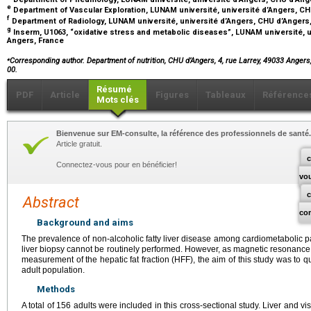
e
Department of Vascular Exploration, LUNAM université, université d’Angers, C
f
Department of Radiology, LUNAM université, université d’Angers, CHU d’Angers
g
Inserm, U1063, “oxidative stress and metabolic diseases”, LUNAM université, u
Angers, France
⁎
Corresponding author. Department of nutrition, CHU d’Angers, 4, rue Larrey, 49033 Angers,
00.
Résumé
PDF
Article
Figures
Tableaux
Référence
Mots clés
Bienvenue sur EM-consulte, la référence des professionnels de santé.
Article gratuit.
c
Connectez-vous pour en bénéficier!
vo
Abstract
co
Background and aims
The prevalence of non-alcoholic fatty liver disease among cardiometabolic 
liver biopsy cannot be routinely performed. However, as magnetic resonance
measurement of the hepatic fat fraction (HFF), the aim of this study was to qu
adult population.
Methods
A total of 156 adults were included in this cross-sectional study. Liver and v