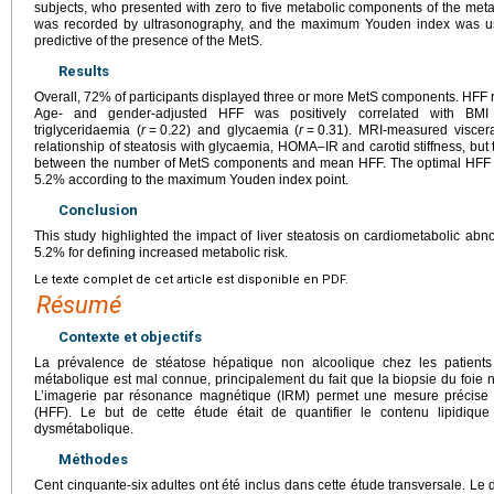
subjects, who presented with zero to five metabolic components of the metab
was recorded by ultrasonography, and the maximum Youden index was use
predictive of the presence of the MetS.
Results
Overall, 72% of participants displayed three or more MetS components. HF
Age- and gender-adjusted HFF was positively correlated with BMI
triglyceridaemia (
r
=
0.22) and glycaemia (
r
=
0.31). MRI-measured viscera
relationship of steatosis with glycaemia, HOMA–IR and carotid stiffness, bu
between the number of MetS components and mean HFF. The optimal HFF fo
5.2% according to the maximum Youden index point.
Conclusion
This study highlighted the impact of liver steatosis on cardiometabolic abno
5.2% for defining increased metabolic risk.
Le texte complet de cet article est disponible en PDF.
Résumé
Contexte et objectifs
La prévalence de stéatose hépatique non alcoolique chez les patients
métabolique est mal connue, principalement du fait que la biopsie du foie 
L’imagerie par résonance magnétique (IRM) permet une mesure précise et
(HFF). Le but de cette étude était de quantifier le contenu lipidiqu
dysmétabolique.
Méthodes
Cent cinquante-six adultes ont été inclus dans cette étude transversale. Le 