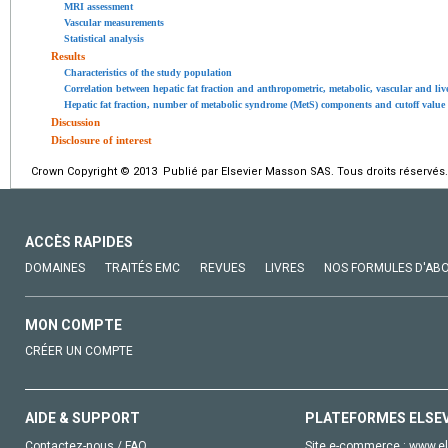
MRI assessment
Vascular measurements
Statistical analysis
Results
Characteristics of the study population
Correlation between hepatic fat fraction and anthropometric, metabolic, vascular and liv
Hepatic fat fraction, number of metabolic syndrome (MetS) components and cutoff value
Discussion
Disclosure of interest
Crown Copyright © 2013 Publié par Elsevier Masson SAS. Tous droits réservés.
ACCÈS RAPIDES
DOMAINES
TRAITÉS EMC
REVUES
LIVRES
NOS FORMULES D'AB
MON COMPTE
CRÉER UN COMPTE
AIDE & SUPPORT
PLATEFORMES ELSE
Contactez-nous / FAQ
Site e-commerce :
www.el