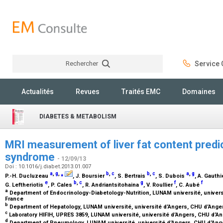
Rechercher
Service C
Rechercher
Actualités
Revues
Traités EMC
Domaines
DIABETES & METABOLISM
MRI measurement of liver fat content predi
syndrome
- 12/09/13
Doi : 10.1016/j.diabet.2013.01.007
a
,
g
,
⁎
b
,
c
b
,
c
a
,
g
P.-H. Ducluzeau
, J. Boursier
, S. Bertrais
, S. Dubois
, A. Gauth
e
b
,
c
g
f
f
G. Leftheriotis
, P. Cales
, R. Andriantsitohaina
, V. Roullier
, C. Aubé
a
Department of Endocrinology-Diabetology-Nutrition, LUNAM université, univers
France
b
Department of Hepatology, LUNAM université, université d’Angers, CHU d’Ange
c
Laboratory HIFIH, UPRES 3859, LUNAM université, université d’Angers, CHU d’A
d
Department of Pneumology, LUNAM université, université d’Angers, CHU d’Ang