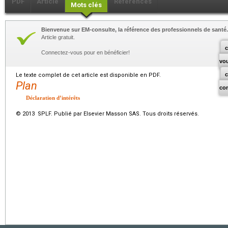
PDF
Article
Références
Mots clés
Bienvenue sur EM-consulte, la référence des professionnels de santé.
Article gratuit.
c
Connectez-vous pour en bénéficier!
vo
Le texte complet de cet article est disponible en PDF.
Plan
co
Déclaration d’intérêts
© 2013 SPLF. Publié par Elsevier Masson SAS. Tous droits réservés.