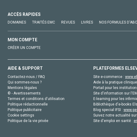
ACCÈS RAPIDES
DOMAINES
TRAITÉS EMC
REVUES
LIVRES
NOS FORMULES D'AB
MON COMPTE
CRÉER UN COMPTE
AIDE & SUPPORT
PLATEFORMES ELSE
Contactez-nous / FAQ
Site e-commerce :
www.el
Qui sommes-nous ?
Aide à la pratique clinique
Mentions légales
Portail pour les institution
© - Avertissements
Site d'information sur l'E
Termes et conditions d'utilisation
E-learning pour les infirmi
Politique rédactionnelle
Bibliothèque d'e-books Els
Politique publicitaire
Blog special IFSI :
www.gen
Cookie settings
Suivez notre actualité sur
Politique de la vie privée
Site d'emploi en santé :
e