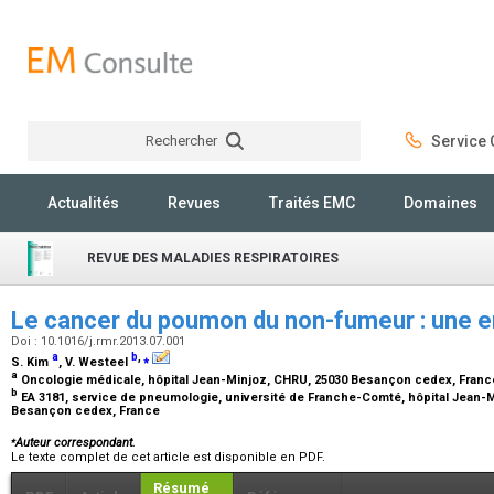
Rechercher
Service C
Rechercher
Actualités
Revues
Traités EMC
Domaines
REVUE DES MALADIES RESPIRATOIRES
Le cancer du poumon du non-fumeur : une en
Doi : 10.1016/j.rmr.2013.07.001
a
b
,
⁎
S. Kim
, V. Westeel
a
Oncologie médicale, hôpital Jean-Minjoz, CHRU, 25030 Besançon cedex, Fran
b
EA 3181, service de pneumologie, université de Franche-Comté, hôpital Jean-M
Besançon cedex, France
⁎
Auteur correspondant.
Le texte complet de cet article est disponible en PDF.
Résumé