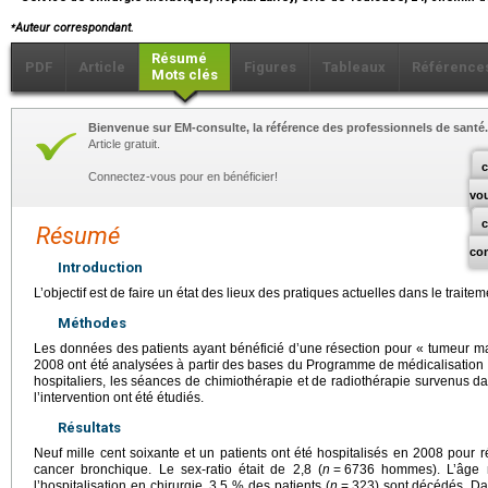
⁎
Auteur correspondant.
Résumé
PDF
Article
Figures
Tableaux
Référence
Mots clés
Bienvenue sur EM-consulte, la référence des professionnels de santé.
Article gratuit.
c
Connectez-vous pour en bénéficier!
vo
Résumé
co
Introduction
L’objectif est de faire un état des lieux des pratiques actuelles dans le trai
Méthodes
Les données des patients ayant bénéficié d’une résection pour « tumeur 
2008 ont été analysées à partir des bases du Programme de médicalisation 
hospitaliers, les séances de chimiothérapie et de radiothérapie survenus d
l’intervention ont été étudiés.
Résultats
Neuf mille cent soixante et un patients ont été hospitalisés en 2008 pour 
cancer bronchique. Le sex-ratio était de 2,8 (
n
=
6736 hommes). L’âge 
l’hospitalisation en chirurgie, 3,5 % des patients (
n
=
323) sont décédés. Da