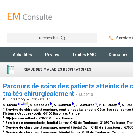
Rechercher
Service C
Rechercher
Actualités
Revues
Traités EMC
Domaines
REVUE DES MALADIES RESPIRATOIRES
Parcours de soins des patients atteints de
traités chirurgicalement
- 13/09/13
Doi : 10.1016/j.rmr.2012.09.017
a
,
⁎
b
b
c
d
C. Rivera
, C. Cancalon
, A. Schmidt
, J. Mazieres
, P.-E. Falcoz
, M. Da
a
Service de chirurgie thoracique, centre hospitalier de la Côte-Basque, centre 
l’Interne-Jacques-Loëb, 64100 Bayonne, France
b
St[è]ve consultants, 69600 Oullins, France
c
Service de pneumologie, hôpital Larrey, CHU de Toulouse, 31059 Toulouse, Fr
d
Service de chirurgie thoracique, nouvel hôpital Civil, CHU de Strasbourg, 6700
e
Service de chirurgie thoracique, hôpital Larrey, CHU de Toulouse, 24, chemin 