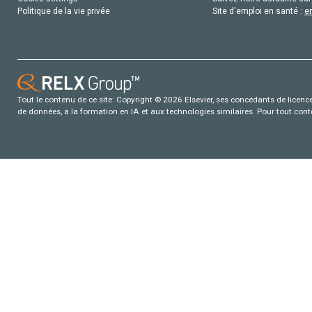
Politique de la vie privée
Site d'emploi en santé :
e
Tout le contenu de ce site: Copyright © 2026 Elsevier, ses concédants de licence e
de données, a la formation en IA et aux technologies similaires. Pour tout con