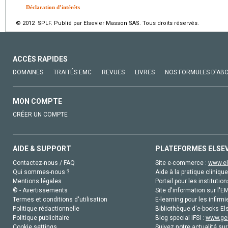
Déclaration d’intérêts
© 2012 SPLF. Publié par Elsevier Masson SAS. Tous droits réservés.
ACCÈS RAPIDES
DOMAINES
TRAITÉS EMC
REVUES
LIVRES
NOS FORMULES D'AB
MON COMPTE
CRÉER UN COMPTE
AIDE & SUPPORT
PLATEFORMES ELSE
Contactez-nous / FAQ
Site e-commerce :
www.el
Qui sommes-nous ?
Aide à la pratique clinique
Mentions légales
Portail pour les institution
© - Avertissements
Site d'information sur l'E
Termes et conditions d'utilisation
E-learning pour les infirmi
Politique rédactionnelle
Bibliothèque d'e-books Els
Politique publicitaire
Blog special IFSI :
www.gen
Cookie settings
Suivez notre actualité sur