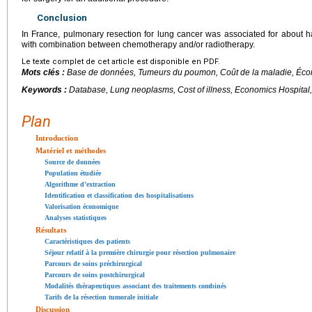
Conclusion
In France, pulmonary resection for lung cancer was associated for about ha
with combination between chemotherapy and/or radiotherapy.
Le texte complet de cet article est disponible en PDF.
Mots clés :
Base de données, Tumeurs du poumon, Coût de la maladie, Écon
Keywords :
Database, Lung neoplasms, Cost of illness, Economics Hospital,
Plan
Introduction
Matériel et méthodes
Source de données
Population étudiée
Algorithme d’extraction
Identification et classification des hospitalisations
Valorisation économique
Analyses statistiques
Résultats
Caractéristiques des patients
Séjour relatif à la première chirurgie pour résection pulmonaire
Parcours de soins préchirurgical
Parcours de soins postchirurgical
Modalités thérapeutiques associant des traitements combinés
Tarifs de la résection tumorale initiale
Discussion