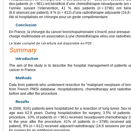
des patients (
n
=
961) ont bénéficié d’une chimiothérapie néoadjuvante (en
l’année suivant l’intervention, 41 % des patients (
n
=
3796) ont béné
(6,6 séances par patient), 9 % (
n
=
812) d’une radiothérapie adjuvante (16,8 
été ré-hospitalisés en chirurgie pour un geste complémentaire.
Conclusion
En France, la chirurgie du cancer bronchopulmonaire s’inscrit, pour presque 
charge multimodale en association à une chimiothérapie et/ou une radiothér
Le texte complet de cet article est disponible en PDF.
Summary
Introduction
The aim of the study is to describe the hospital management of patients 
cancer in France.
Methods
Data from patients who underwent resection for “malignant neoplasm of br
from French PMSI database. Hospitalizations, chemotherapy and radioth
before and after the procedure.
Results
In 2008, 9161 patients were hospitalized for a resection of lung tumor. Sex ra
age was 62.8 years. During hospitalization for surgery, 3.5% of patients
procedure, 10% of patients (
n
=
961) received neoadjuvant chemotherapy (m
In the year after the procedure, 41% of patients (
n
=
3796) received adj
patient), 9% (
n
=
812) received adjuvant radiotherapy (16.8 sessions per pat
for surgery for an additional procedure.