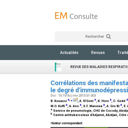
Rechercher
Actualités
Revues
Trait
REVUE DES MALADIES RESPIRATO
Corrélations des manifesta
le degré d’immunodépress
Doi : 10.1016/j.rmr.2013.01.003
a
,
⁎
a
a
a
B. Kouassi
, A. N’Gom
, K. Horo
, C. Godé
a
a
a
a
M.O. Koffi
, A. Ano
, S.F. Manewa
, A. Gro Bi
, E
a
Service de pneumologie, CHU de Cocody, Abidjan
b
Centre antituberculeux d’Adjamé, Abidjan, Côte 
⁎
Auteur correspondant.