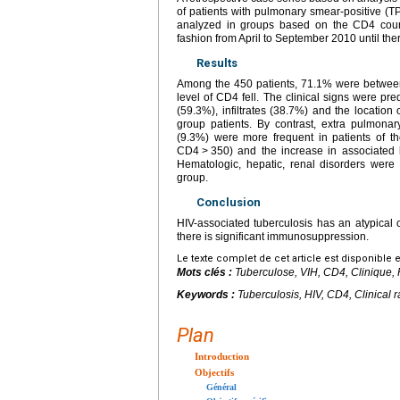
of patients with pulmonary smear-positive (T
analyzed in groups based on the CD4 coun
fashion from April to September 2010 until th
Results
Among the 450 patients, 71.1% were betwe
level of CD4 fell. The clinical signs were p
(59.3%), infiltrates (38.7%) and the locatio
group patients. By contrast, extra pulmona
(9.3%) were more frequent in patients of th
CD4
>
350) and the increase in associate
Hematologic, hepatic, renal disorders wer
group.
Conclusion
HIV-associated tuberculosis has an atypical c
there is significant immunosuppression.
Le texte complet de cet article est disponible 
Mots clés :
Tuberculose, VIH, CD4, Clinique, R
Keywords :
Tuberculosis, HIV, CD4, Clinical r
Plan
Introduction
Objectifs
Général