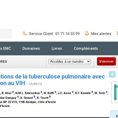
Service Client : 01 71 16 55 99
Mes alertes
Rechercher
és EMC
Domaines
Livres
Compléments
IRES
S'abonner
tions de la tuberculose pulmonaire avec
ion au VIH
- 13/09/13
a
a
a
a
a
a
, B. Ahui
, N.M.L. Emvoudou
, N. Koffi
, J.C. Anon
, K.F. Konaté
, M. Itchi
,
a
b
b
. Aka-Danguy
, A. Gnazé
, K. Touré
 BP 22 V13, 1105 Abidjan, Côte d’Ivoire
d’Ivoire
B