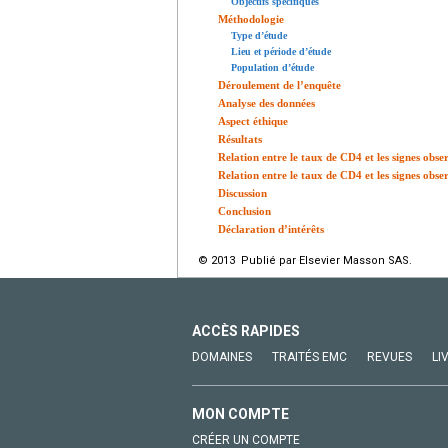
Objectifs spécifiques
Méthodologie
Type d’étude
Lieu et période d’étude
Population d’étude
Déroulement de l’enquête
Analyse des données
Aspect éthique
Résultats
Relation entre le taux de CD4 et les signes obs
Relation entre le taux de CD4 et les signes obs
Discussion
Conclusion
Déclaration d’intérêts
© 2013 Publié par Elsevier Masson SAS.
ACCÈS RAPIDES
DOMAINES
TRAITÉS EMC
REVUES
LI
MON COMPTE
CRÉER UN COMPTE