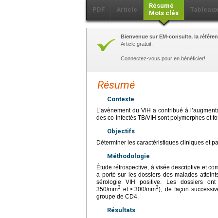
Résumé
PDF
Article
Tableau
Mots clés
Bienvenue sur EM-consulte, la référen
Article gratuit.
Connectez-vous pour en bénéficier!
Résumé
Contexte
L’avènement du VIH a contribué à l’augmenta
des co-infectés TB/VIH sont polymorphes et fon
Objectifs
Déterminer les caractéristiques cliniques et p
Méthodologie
Étude rétrospective, à visée descriptive et c
a porté sur les dossiers des malades attein
sérologie VIH positive. Les dossiers o
3
3
350/mm
et
>
300/mm
), de façon successi
groupe de CD4.
Résultats