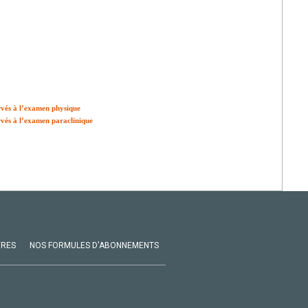
ervés à l’examen physique
ervés à l’examen paraclinique
VRES
NOS FORMULES D'ABONNEMENTS