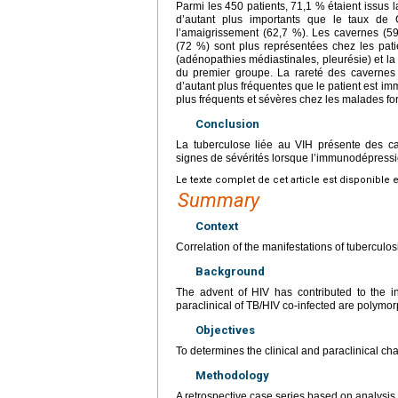
Parmi les 450 patients, 71,1 % étaient issus 
d’autant plus importants que le taux de
l’amaigrissement (62,7 %). Les cavernes (59,
(72 %) sont plus représentées chez les pati
(adénopathies médiastinales, pleurésie) et la
du premier groupe. La rareté des caverne
d’autant plus fréquentes que le patient est 
plus fréquents et sévères chez les malades 
Conclusion
La tuberculose liée au VIH présente des car
signes de sévérités lorsque l’immunodépressi
Le texte complet de cet article est disponible 
Summary
Context
Correlation of the manifestations of tuberculo
Background
The advent of HIV has contributed to the i
paraclinical of TB/HIV co-infected are polymor
Objectives
To determines the clinical and paraclinical cha
Methodology
A retrospective case series based on analysis 