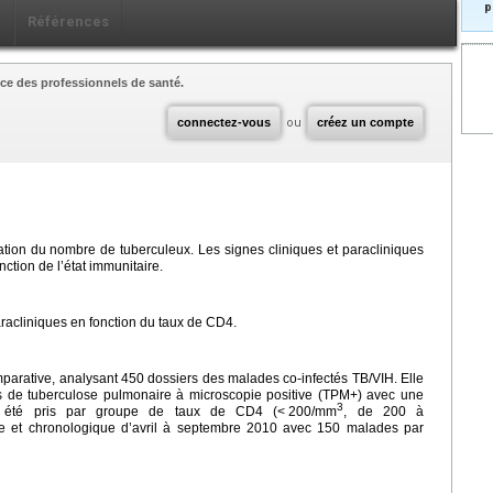
p
x
Références
ce des professionnels de santé.
connectez-vous
ou
créez un compte
tion du nombre de tuberculeux. Les signes cliniques et paracliniques
ction de l’état immunitaire.
aracliniques en fonction du taux de CD4.
omparative, analysant 450 dossiers des malades co-infectés TB/VIH. Elle
ts de tuberculose pulmonaire à microscopie positive (TPM+) avec une
3
nt été pris par groupe de taux de CD4 (<
200/mm
, de 200 à
ve et chronologique d’avril à septembre 2010 avec 150 malades par