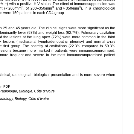
PM +) with a positive HIV status. The effect of immunosuppression was
3
3
3
t (<
200/mm
, of 200–350/mm
and
>
350/mm
), in a chronological
ere were 150 patients in each CD4 group.
en 25 and 45
years old. The clinical signs were more significant as the
redominantly fever (93%) and weight loss (62.7%). Pulmonary cavitation
n of the lesions at the lung apex (72%) were more common in the third
ry lesions (mediastinal lymphadenopathy, pleurisy) and normal x-ray
e first group. The scarcity of cavitations (22.3% compared to 59.3%
d lesions became more marked if patients were immunocompromised.
e more frequent and severe in the most immunocompromised patient
linical, radiological, biological presentation and is more severe when
en PDF.
adiologie, Biologie, Côte d’Ivoire
adiology, Biology, Côte d’Ivoire