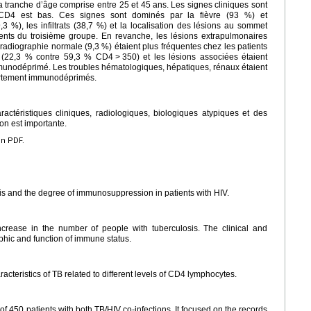
la tranche d’âge comprise entre 25 et 45
ans. Les signes cliniques sont
 CD4 est bas. Ces signes sont dominés par la fièvre (93 %) et
3 %), les infiltrats (38,7 %) et la localisation des lésions au sommet
ents du troisième groupe. En revanche, les lésions extrapulmonaires
 radiographie normale (9,3 %) étaient plus fréquentes chez les patients
s (22,3 % contre 59,3 % CD4
>
350) et les lésions associées étaient
immunodéprimé. Les troubles hématologiques, hépatiques, rénaux étaient
fortement immunodéprimés.
actéristiques cliniques, radiologiques, biologiques atypiques et des
on est importante.
en PDF.
sis and the degree of immunosuppression in patients with HIV.
ncrease in the number of people with tuberculosis. The clinical and
phic and function of immune status.
racteristics of TB related to different levels of CD4 lymphocytes.
of 450 patients with both TB/HIV co-infections. It focused on the records