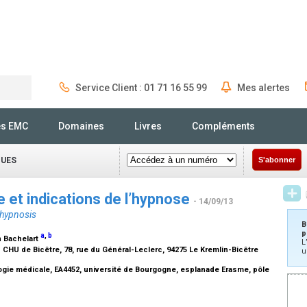
Service Client : 01 71 16 55 99
Mes alertes
Rechercher
és EMC
Domaines
Livres
Compléments
QUES
S'abonner
e et indications de l’hypnose
- 14/09/13
 hypnosis
B
p
a
,
b
n Bachelart
L
 CHU de Bicêtre, 78, rue du Général-Leclerc, 94275 Le Kremlin-Bicêtre
u
gie médicale, EA4452, université de Bourgogne, esplanade Erasme, pôle