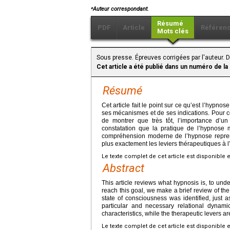
⁎
Auteur correspondant.
Résumé
PDF
Article
Référen
Mots clés
Sous presse. Épreuves corrigées par l'auteur. 
Cet article a été publié dans un numéro de la
Résumé
Cet article fait le point sur ce qu’est l’hyp
ses mécanismes et de ses indications. Pour c
de montrer que très tôt, l’importance d’un 
constatation que la pratique de l’hypnose 
compréhension moderne de l’hypnose reprend 
plus exactement les leviers thérapeutiques à 
Le texte complet de cet article est disponible 
Abstract
This article reviews what hypnosis is, to und
reach this goal, we make a brief review of the
state of consciousness was identified, just 
particular and necessary relational dyna
characteristics, while the therapeutic levers ar
Le texte complet de cet article est disponible 