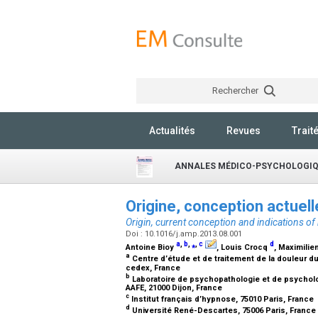
Rechercher
Actualités
Revues
Trait
ANNALES MÉDICO-PSYCHOLOGI
Origine, conception actuell
Origin, current conception and indications of
Doi : 10.1016/j.amp.2013.08.001
a
,
b
,
⁎
,
c
d
Antoine Bioy
, Louis Crocq
, Maximilie
a
Centre d’étude et de traitement de la douleur du
cedex, France
b
Laboratoire de psychopathologie et de psycholo
AAFE, 21000 Dijon, France
c
Institut français d’hypnose, 75010 Paris, France
d
Université René-Descartes, 75006 Paris, France