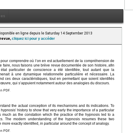
ces
Disponible en ligne depuis le Saturday 14 September 2013
 revue,
cliquez ici pour y accéder
nose pour comprendre où l’on en est actuellement de la compréhension de
e faire, nous faisons une brève revue documentée de son histoire, afin
état particulier de conscience a été identifiée, tout autant que la
menait à une dynamique relationnelle particulière et nécessaire. La
ces deux caractéristiques, tout en permettant que soient identifiés
l’œuvre, qui s’appuient notamment autour des analogies du discours.
en PDF.
erstand the actual conception of its mechanisms and its indications. To
 hypnosis’ history to show that very early the importance of a particular
as much as the constation which the practice of the hypnosis led to a
mics. The modern understanding of the hypnosis resumes these two
e more exactly identified, in particular around the concept of analogy.
en PDF.