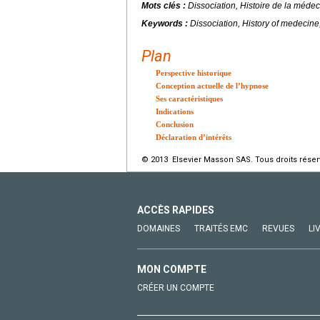
Mots clés :
Dissociation, Histoire de la méde
Keywords :
Dissociation, History of medecin
Plan
Perspective historique
Conception actuelle de l’hypnose
Ses caractéristiques
Indications
Conclusion
Déclaration d’intérêts
© 2013 Elsevier Masson SAS. Tous droits réser
ACCÈS RAPIDES
DOMAINES
TRAITÉS EMC
REVUES
LI
MON COMPTE
CRÉER UN COMPTE