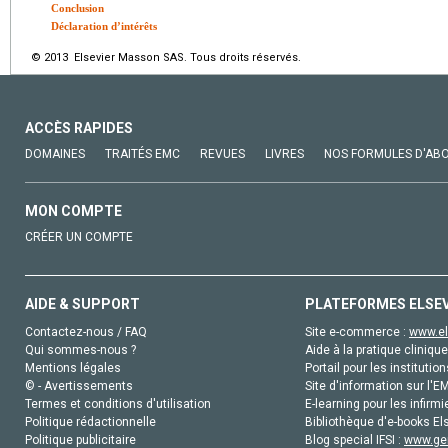
Conclusion
Déclaration d’intérêts
© 2013 Elsevier Masson SAS. Tous droits réservés.
ACCÈS RAPIDES
DOMAINES
TRAITÉS EMC
REVUES
LIVRES
NOS FORMULES D'AB
MON COMPTE
CRÉER UN COMPTE
AIDE & SUPPORT
PLATEFORMES ELSE
Contactez-nous / FAQ
Site e-commerce :
www.el
Qui sommes-nous ?
Aide à la pratique clinique
Mentions légales
Portail pour les institution
© - Avertissements
Site d'information sur l'E
Termes et conditions d'utilisation
E-learning pour les infirmi
Politique rédactionnelle
Bibliothèque d'e-books Els
Politique publicitaire
Blog special IFSI :
www.gen