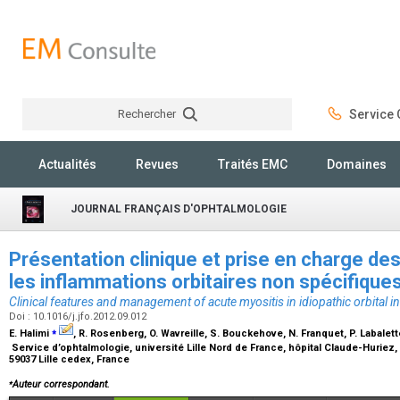
Rechercher
Service C
Rechercher
Actualités
Revues
Traités EMC
Domaines
JOURNAL FRANÇAIS D'OPHTALMOLOGIE
Présentation clinique et prise en charge de
les inflammations orbitaires non spécifique
Clinical features and management of acute myositis in idiopathic orbital 
Doi : 10.1016/j.jfo.2012.09.012
⁎
E. Halimi
, R. Rosenberg, O. Wavreille, S. Bouckehove, N. Franquet, P. Labalett
Service d’ophtalmologie, université Lille Nord de France, hôpital Claude-Huriez,
59037 Lille cedex, France
⁎
Auteur correspondant.