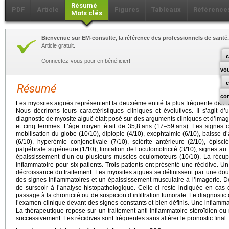
Résumé
PDF
Article
Figures
Tableaux
Référence
Mots clés
Bienvenue sur EM-consulte, la référence des professionnels de santé.
Article gratuit.
c
Connectez-vous pour en bénéficier!
vo
Résumé
co
Les myosites aiguës représentent la deuxième entité la plus fréquente des i
Nous décrirons leurs caractéristiques cliniques et évolutives. Il s’agit d
diagnostic de myosite aiguë était posé sur des arguments cliniques et d’ima
et cinq femmes. L’âge moyen était de 35,8
ans (17–59
ans). Les signes c
mobilisation du globe (10/10), diplopie (4/10), exophtalmie (6/10), baisse d
(6/10), hyperémie conjonctivale (7/10), sclérite antérieure (2/10), épisclé
palpébrale supérieure (1/10), limitation de l’oculomotricité (3/10), signes au
épaississement d’un ou plusieurs muscles oculomoteurs (10/10). La récupéra
inflammatoire pour six patients. Trois patients ont présenté une récidive. U
décroissance du traitement. Les myosites aiguës se définissent par une doul
des signes inflammatoires et un épaississement musculaire à l’imagerie. De
de surseoir à l’analyse histopathologique. Celle-ci reste indiquée en ca
passage à la chronicité ou de suspicion d’infiltration tumorale. Le diagnosti
l’examen clinique devant des signes constants et bien définis. Une inflamma
La thérapeutique repose sur un traitement anti-inflammatoire stéroïdien ou
successivement. Les récidives sont fréquentes sans altérer le pronostic final.