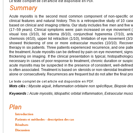
Le texte complet de cet article est disponible en PDF.
Summary
Acute myositis is the second most common component of non-specific orbi
clinical features and natural history. This is a retrospective study of 10 c
based on clinical and imaging criteria. Our study includes five men and fi
(17–59 years). Clinical symptoms were: pain increased on eye movement (10/
visual loss (3/10), lid edema (6/10), conjunctival hyperemia (7/10), anterio
chemosis (4/10), upper lid retraction (1/10), limitation of eye movement (3/
showed thickening of one or more extraocular muscles (10/10). Recover
therapy in six patients. Three patients experienced recurrence, and one pati
the treatment. Acute myositis can be defined by pain on eye movement, signs
thickening on imaging. If the clinical presentation is typical, histopatholog
necessary in cases of poor response to treatment, chronic duration or suspicio
acute myositis may be suspected in the presence of consistent, well-defined
is often associated. Treatment is based on steroids or non-steroidal treatmen
alone or consecutively. Recurrences are frequent but do not alter the final pr
Le texte complet de cet article est disponible en PDF.
Mots clés :
Myosite aiguë, Inflammation orbitaire non spécifique, Biopsie d
Keywords :
Acute myositis, Idiopathic orbital inflammation, Extraocular musc
Plan
Introduction
Patients et méthodes - description des cas
Résultats
Discussion