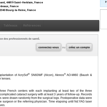
p
nard, 44819 Saint-Herblain, France
ordeaux, France
92340 Bourg-la-Reine, France
Tableaux
Références
ce des professionnels de santé.
connectez-vous
ou
créez un compte
®
®
plantation of AcrySof
SN60WF (Alcon), Akreos
AO-MI60 (Baush &
r lenses.
three French centers with each implanting at least two of the three
omplicated cataract surgery with at least 3 years of follow-up. Records
L's were drawn randomly from the surgical logs. Postoperative data were
he surgeon or the referring physician. Time elapsing until Nd:YAG laser
ves.