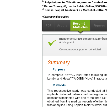
b
Polyclinique de l’Atlantique, avenue Claude-Ber
c
Rétine Tourny, 68, rue du Palais-Galien, 33000 B
d
Cemka-Eval, 43, boulevard du Maréchal-Joffre, 
⁎
Corresponding author.
Résumé
PDF
Article
Figures
Mots clés
Bienvenue sur EM-consulte, la référen
Article gratuit.
Connectez-vous pour en bénéficier!
Summary
Purpose
To compare Nd:YAG laser rates following im
®
Lomb), and Hoya
YA-60BB (Hoya) intraocula
Methods
This retrospective study was conducted at 
implants. Included patients had undergone unc
of patients implanted with one of the three IO
obtained from the medical records of either t
was analysed using Kaplan-Meier survival cur