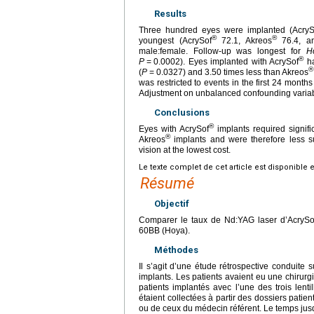
Results
Three hundred eyes were implanted (AcryS
®
®
youngest (AcrySof
72.1, Akreos
76.4, a
male:female. Follow-up was longest for
H
®
P
=
0.0002). Eyes implanted with AcrySof
ha
®
(
P
=
0.0327) and 3.50 times less than Akreos
was restricted to events in the first 24 month
Adjustment on unbalanced confounding variable
Conclusions
®
Eyes with AcrySof
implants required signif
®
Akreos
implants and were therefore less su
vision at the lowest cost.
Le texte complet de cet article est disponible 
Résumé
Objectif
Comparer le taux de Nd:YAG laser d’AcrySo
60BB (Hoya).
Méthodes
Il s’agit d’une étude rétrospective conduite 
implants. Les patients avaient eu une chirurgi
patients implantés avec l’une des trois lenti
étaient collectées à partir des dossiers patie
ou de ceux du médecin référent. Le temps jus