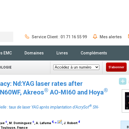
Service Client : 01 71 16 55 99
Mes alertes
Rechercher
és EMC
Domaines
Livres
Compléments
OLOGIE
S'abonner
cacy: Nd:YAG laser rates after
®
®
N60WF, Akreos
AO-MI60 and Hoya
®
elle : taux de laser YAG après implantation d’AcrySof
SN-
c
c
d
,
⁎
d
sque
, M. Dominguez
, A. Lafuma
, J. Robert
B
0 Toulouse, France