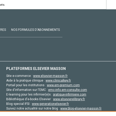
vés.
VRES
NOS FORMULES D'ABONNEMENTS
PLATEFORMES ELSEVIER MASSON
Site e-commerce :
www.elsevier-masson.fr
Aide à la pratique clinique :
www.clinicalkey.fr
Portail pour les institutions :
www.em-premium.com
Site d'information sur l'EMC :
emc-info.em-consulte.com
E-learning pour les infirmier(e)s :
pratique-infirmiere.com
Bibliothèque d'e-books Elsevier :
www.elsevierelibrary.fr
Blog special IFSI :
www.generationelsevier.fr
Suivez notre actualité sur notre blog :
www.blog-elsevier-masson.fr
Site d'emploi en santé :
emploisante.com