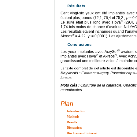
Résultats
Cent vingt-six yeux ont été implantés avec 
étaient plus jeunes (72,1, 76,4 et 75,2 ;
p
=
0,
®
Le suivi était plus long avec Hoya
(29,4, 
1,74 fois moins de chance d’avoir un Nd:YAG
Les résultats étaient inchangés quand l’analys
®
Akreos
=
4,22 :
p
=
0,0001). Les ajustements 
Conclusions
®
Les yeux implantés avec AcrySof
avaient s
®
®
implantés avec Hoya
et Akreos
. Avec Acry
garantissant une meilleure vision à moindre c
Le texte complet de cet article est disponible 
Keywords :
Cataract surgery, Posterior capsu
lenses
Mots clés :
Chirurgie de la cataracte, Opacifi
monofocales
Plan
Introduction
Methods
Results
Discussion
Disclosure of interest