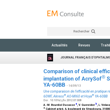
Rechercher
Actualités
Revues
Trait
JOURNAL FRANÇAIS D'OPHTALM
Comparison of clinical effi
®
implantation of AcrySof
S
YA-60BB
- 14/09/13
Une comparaison de l’efficacité en pratique ré
®
®
60WF, Akreos
AO-MI60 et Hoya
YA-60BB
Doi : 10.1016/j.jfo.2012.07.008
a
b
A.-M. Bourdiol Ducasse
, V. Guerzider
, L. Vela
a
Cabinet privé, 6, boulevard de Strasbourg, 3100