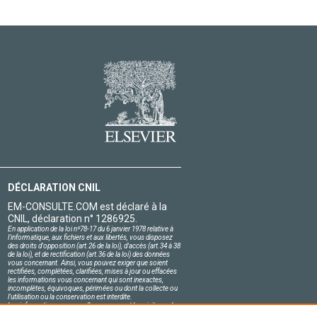
DÉCLARATION CNIL
EM-CONSULTE.COM est déclaré à la
CNIL, déclaration n° 1286925.
En application de la loi nº78-17 du 6 janvier 1978 relative à
l'informatique, aux fichiers et aux libertés, vous disposez
des droits d'opposition (art.26 de la loi), d'accès (art.34 à 38
de la loi), et de rectification (art.36 de la loi) des données
vous concernant. Ainsi, vous pouvez exiger que soient
rectifiées, complétées, clarifiées, mises à jour ou effacées
les informations vous concernant qui sont inexactes,
incomplètes, équivoques, périmées ou dont la collecte ou
l'utilisation ou la conservation est interdite.
Les informations personnelles concernant les visiteurs de
notre site, y compris leur identité, sont confidentielles.