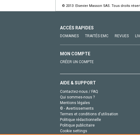
© 2013 Elsevier Masson SAS. Tous droits réser
ACCÈS RAPIDES
DOMAINES
TRAITÉS EMC
REVUES
LI
MON COMPTE
CRÉER UN COMPTE
AIDE & SUPPORT
Contactez-nous / FAQ
Qui sommes-nous ?
Mentions légales
© - Avertissements
Termes et conditions d'utilisation
Politique rédactionnelle
Politique publicitaire
Cookie settings
Politique de la vie privée