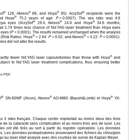
®
®
®
®
of
126, Akreos
89, and Hoya
85). AcrySof
recipients were the
®
nd Hoya
75.2 years of age:
P
=
0.0007). The sex ratio was 4:6
®
®
®
oya
eyes (AcrySof
29.4, Akreos
24.6 and Hoya
34.6 months;
d 1.74 times less chance of Nd:YAG laser treatment than
Hoya
eyes
eyes (
P
<
0.0001). The results remained unchanged when the analysis
®
®
s (Risk Ratios: Hoya
=
2.64:
P
=
0.02; and Akreos
=
4.22:
P
=
0.0001).
s did not alter the results.
®
icantly fewer Nd:YAG laser capsulotomies than those with Hoya
and
bject to Nd:YAG laser treatment complications, thus ensuring better
en PDF.
®
®
®
f
SN-60WF (Alcon), Akreos
AO-MI60 (Baush&Lomb) et Hoya
YA-
sur 3 sites français. Chaque centre implantait au moins deux des trois
e de la cataracte sans complication et au moins trois ans de suivi. Les
lles ont été tirés au sort à partir du registre opératoire. Les données
nts. Les données postopératoires provenaient des fichiers du chirurgien
qu’au laser était analysé avec des courbes de survie de Kaplan Meyer.