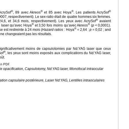
®
®
®
®
AcrySof
, 89 avec Akreos
et 85 avec Hoya
. Les patients AcrySof
0007, respectivement). Le sex-ratio était de quatre hommes:six femmes.
®
24,6, et 34,6 mois, respectivement). Les yeux avec AcrySof
avaient
®
®
 laser qu’avec Hoya
et 3,50 fois moins qu’avec Akreos
(
p
<
0,0001).
®
e est restreinte à 24 mois (
Hazard ratios
: Hoya
=
2,64 :
p
=
0,02 ; and
ne changeaient pas les résultats.
ignificativement moins de capsulotomies par Nd:YAG laser que ceux
®
Sof
, les yeux sont moins exposés aux complications du Nd:YAG laser,
oût.
en PDF.
le opacification, Capsulotomy, Nd:YAG laser, Monofocal intraocular
cation capsulaire postérieure, Laser Nd:YAG, Lentilles intraoculaires