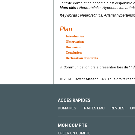
Le texte complet de cet article est disponible 
Mots clés :
Neurorétinite, Hypertension arté
Keywords :
Neuroretinitis, Arterial hyperte
Plan
Introduction
Observation
Discussion
Conclusion
Déclaration d’intérêts
☆
Communication orale présentée lors du 118
© 2013 Elsevier Masson SAS. Tous droits réser
ACCÈS RAPIDES
DOMAINES
TRAITÉS EMC
REVUES
LI
MON COMPTE
CRÉER UN COMPTE