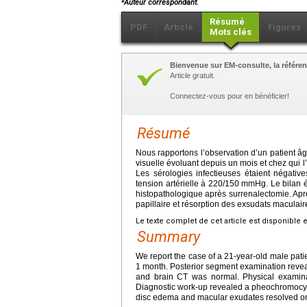
Auteur correspondant.
Résumé
PDF
Article
Figures
Mots clés
Bienvenue sur EM-consulte, la référen
Article gratuit.
Connectez-vous pour en bénéficier!
Résumé
Nous rapportons l’observation d’un patient â
visuelle évoluant depuis un mois et chez qui l
Les sérologies infectieuses étaient négativ
tension artérielle à 220/150
mmHg. Le bilan 
histopathologique après surrenalectomie. Après
papillaire et résorption des exsudats maculair
Le texte complet de cet article est disponible 
Summary
We report the case of a 21-year-old male patie
1
month. Posterior segment examination reveale
and brain CT was normal. Physical examina
Diagnostic work-up revealed a pheochromocy
disc edema and macular exudates resolved on