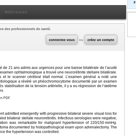
p
Références
ce des professionnels de santé.
connectez-vous
ou
créez un compte
gé de 21
ans admis aux urgences pour une baisse bilatérale de l’acuité
’examen ophtalmologique a trouvé une neurorétinite stellaire bilatérale.
es et le scanner cérébral était normal. L’examen général a noté une
étiologique a révélé un phéochromocytome documenté par un examen
 stabilisation de la tension artérielle, il y a eu régression de l’œdème
es.
en PDF.
nt admitted emergently with progressive bilateral severe visual loss for
d bilateral stellate neuroretinitis. Infectious serologies were negative,
tion was remarkable for malignant hypertension of 220/150
mmHg.
toma documented by histopathological exam upon adrenalectomy. The
ce the hypertension was controlled.