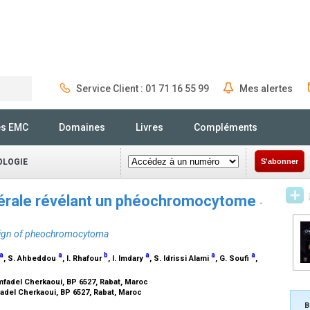
Service Client : 01 71 16 55 99
Mes alertes
Rechercher
és EMC
Domaines
Livres
Compléments
OLOGIE
S'abonner
latérale révélant un phéochromocytome
-
ng sign of pheochromocytoma
a
a
b
a
a
a
, S. Ahbeddou
, I. Rhafour
, I. Imdary
, S. Idrissi Alami
, G. Soufi
,
mfadel Cherkaoui, BP 6527, Rabat, Maroc
fadel Cherkaoui, BP 6527, Rabat, Maroc
B