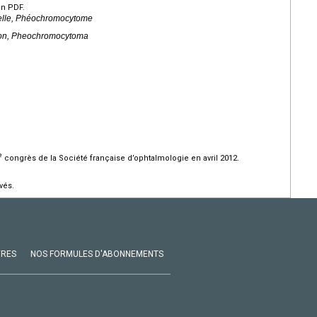
en PDF.
rielle, Phéochromocytome
nsion, Pheochromocytoma
e
congrès de la Société française d’ophtalmologie en avril 2012.
vés.
VRES
NOS FORMULES D'ABONNEMENTS