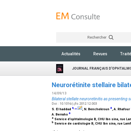
Rechercher
Actualités
Revues
Trait
JOURNAL FRANÇAIS D'OPHTALM
Neurorétinite stellaire bi
14/09/13
Bilateral stellate neuroretinitis as presenti
Doi : 10.1016/j.jfo.2012.12.003
a
,
⁎
a
S. El haddad
, N. Benchekroun
, A. Rhafour
a
A. Berraho
a
Service d’ophtalmologie B, CHU Ibn sina, rue La
b
Service de cardiologie B, CHU Ibn sina, rue Lam
⁎