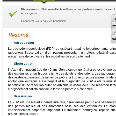
Bienvenue sur EM-consulte, la référence des professionnels de santé.
Article gratuit.
c
Connectez-vous pour en bénéficier!
vo
Résumé
co
Introduction
La pachydermopériostose (PDP) ou ostéoarthropathie hypertrophiante primi
rapportons l’observation d’un patient présentant un ptôsis bilatéral a
mécanisme de ce ptôsis et les modalités de son traitement.
Observation
Il s’agit d’un patient âgé de 49
ans. Son examen général a objectivé une pa
des extrémités et un hippocratisme des doigts et des orteils. Les radiogra
des os des extrémités. L’examen palpébral a trouvé un ptôsis majeur bilatér
étiologique entrepris a été négatif et le diagnostic de PDP a été retenu. Po
bénéficié d’une résection cutanéo-orbiculaire associée à une résection tar
élargissement satisfaisant de la fente palpébrale a été obtenu.
Discussion
La PDP est une maladie héréditaire rare, caractérisée par un épaississemen
des parties molles et des anomalies osseuses des extrémités. Le ptôs
épaississement palpébral important. Le traitement chirurgical repose su
orbiculaires et tarsale.