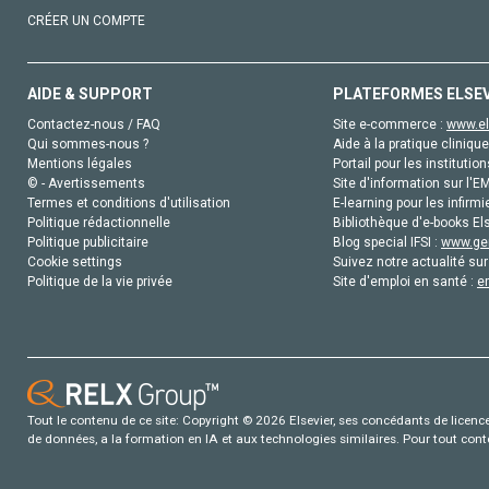
CRÉER UN COMPTE
AIDE & SUPPORT
PLATEFORMES ELSE
Contactez-nous / FAQ
Site e-commerce :
www.el
Qui sommes-nous ?
Aide à la pratique clinique
Mentions légales
Portail pour les institution
© - Avertissements
Site d'information sur l'E
Termes et conditions d'utilisation
E-learning pour les infirmi
Politique rédactionnelle
Bibliothèque d'e-books Els
Politique publicitaire
Blog special IFSI :
www.gen
Cookie settings
Suivez notre actualité sur
Politique de la vie privée
Site d'emploi en santé :
e
Tout le contenu de ce site: Copyright © 2026 Elsevier, ses concédants de licence e
de données, a la formation en IA et aux technologies similaires. Pour tout con