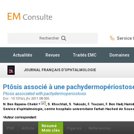
Rechercher
Service C
Rechercher
Actualités
Revues
Traités EMC
Domaines
JOURNAL FRANÇAIS D'OPHTALMOLOGIE
Ptôsis associé à une pachydermopériosto
Ptosis associated with pachydermoperiostosis
Doi : 10.1016/j.jfo.2011.08.005
⁎
N. Ben Rayana-Chekir
, S. Khochtali, S. Yakoubi, F. Touzani, F. Ben Hadj Hami
Service d’ophtalmologie, centre hospitalo-universitaire Farhat-Hached de Sousse
⁎
Auteur correspondant.
Résumé
PDF
Article
Figures
Références
Mots clés