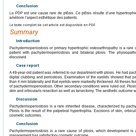
Conclusion
La PDP est une cause rare de ptôsis. Ce ptôsis résulte d’une hypertrophie
améliore l’aspect esthétique des patients.
Le texte complet de cet article est disponible en PDF.
Summary
Introduction
Pachydermoperiostosis or primary hypertrophic osteoarthropathy is a rare c
patient with pachydermoperiostosis and bilateral ptosis. The physiopath
discussed.
Case report
A 49-year-old patient was referred to our department with ptosis. He had pac
digital clubbing and periostosis. Examination of the eyelids showed that p
than 4
mm bilaterally and that eyelids were markedly thickened. All theses fe
of pachydermoperiostosis. Other secondary conditions were ruled out. Ptosi
skin and orbicularis resection as well as tarsectomy. The aesthetic outcome wa
Discussion
Pachydermoperiostosis is a rare inherited disease, characterized by pachyd
Ptosis is the result of the palpebral hypertrophia. Excisions of skin, orbic
cosmetic outcomes.
Conclusion
Pachydermoperiostosis is a rare cause of ptosis, which development is at
management has satisfactory cosmetic outcome.