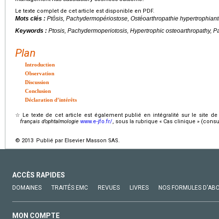
Le texte complet de cet article est disponible en PDF.
Mots clés :
Ptôsis, Pachydermopériostose, Ostéoarthropathie hypertrophian
Keywords :
Ptosis, Pachydermoperiotosis, Hypertrophic osteoarthropathy, 
Plan
Introduction
Observation
Discussion
Conclusion
Déclaration d’intérêts
☆
Le texte de cet article est également publié en intégralité sur le site
français d’ophtalmologie
www.e-jfo.fr/
, sous la rubrique « Cas clinique » (consu
© 2013 Publié par Elsevier Masson SAS.
ACCÈS RAPIDES
DOMAINES
TRAITÉS EMC
REVUES
LIVRES
NOS FORMULES D'AB
MON COMPTE