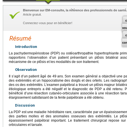
Bienvenue sur EM-consulte, la référence des professionnels de santé.
Article gratuit.
c
Connectez-vous pour en bénéficier!
vo
Résumé
co
Introduction
La pachydermopériostose (PDP) ou ostéoarthropathie hypertrophiante primi
rapportons l’observation d’un patient présentant un ptôsis bilatéral a
mécanisme de ce ptôsis et les modalités de son traitement.
Observation
Il s’agit d’un patient âgé de 49
ans. Son examen général a objectivé une pa
des extrémités et un hippocratisme des doigts et des orteils. Les radiogra
des os des extrémités. L’examen palpébral a trouvé un ptôsis majeur bilatér
étiologique entrepris a été négatif et le diagnostic de PDP a été retenu. Po
bénéficié d’une résection cutanéo-orbiculaire associée à une résection tar
élargissement satisfaisant de la fente palpébrale a été obtenu.
Discussion
La PDP est une maladie héréditaire rare, caractérisée par un épaississemen
des parties molles et des anomalies osseuses des extrémités. Le ptôs
épaississement palpébral important. Le traitement chirurgical repose su
orbiculaires et tarsale.