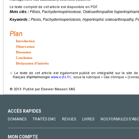
Le texte complet de cet article est disponible en PDF.
Mots clés :
Ptôsis, Pachydermopériostose, Ostéoarthropathie hypertrophian
Keywords :
Ptosis, Pachydermoperiotosis, Hypertrophic osteoarthropathy, 
Plan
Introduction
Observation
Discussion
Conclusion
Déclaration d’intérêts
☆
Le texte de cet article est également publié en intégralité sur le site
français d’ophtalmologie
www.e-jfo.fr/
, sous la rubrique « Cas clinique » (consu
© 2013 Publié par Elsevier Masson SAS.
ACCÈS RAPIDES
DOMAINES
TRAITÉS EMC
REVUES
LIVRES
NOS FORMULES D'AB
MON COMPTE