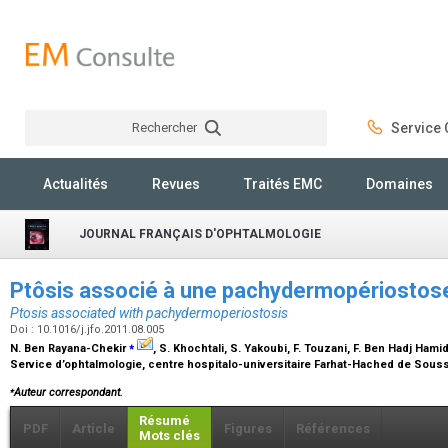
Rechercher
Service C
Rechercher
Actualités
Revues
Traités EMC
Domaines
JOURNAL FRANÇAIS D'OPHTALMOLOGIE
Ptôsis associé à une pachydermopériosto
Ptosis associated with pachydermoperiostosis
Doi : 10.1016/j.jfo.2011.08.005
⁎
N. Ben Rayana-Chekir
, S. Khochtali, S. Yakoubi, F. Touzani, F. Ben Hadj Hami
Service d’ophtalmologie, centre hospitalo-universitaire Farhat-Hached de Sousse
⁎
Auteur correspondant.
Résumé
PDF
Article
Figures
Références
Mots clés