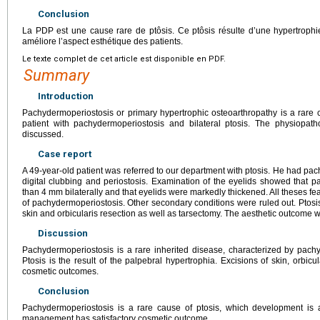
Conclusion
La PDP est une cause rare de ptôsis. Ce ptôsis résulte d’une hypertrophie
améliore l’aspect esthétique des patients.
Le texte complet de cet article est disponible en PDF.
Summary
Introduction
Pachydermoperiostosis or primary hypertrophic osteoarthropathy is a rare c
patient with pachydermoperiostosis and bilateral ptosis. The physiopath
discussed.
Case report
A 49-year-old patient was referred to our department with ptosis. He had pac
digital clubbing and periostosis. Examination of the eyelids showed that p
than 4
mm bilaterally and that eyelids were markedly thickened. All theses fe
of pachydermoperiostosis. Other secondary conditions were ruled out. Ptosi
skin and orbicularis resection as well as tarsectomy. The aesthetic outcome wa
Discussion
Pachydermoperiostosis is a rare inherited disease, characterized by pachyd
Ptosis is the result of the palpebral hypertrophia. Excisions of skin, orbic
cosmetic outcomes.
Conclusion
Pachydermoperiostosis is a rare cause of ptosis, which development is at
management has satisfactory cosmetic outcome.