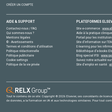
CRÉER UN COMPTE
AIDE & SUPPORT
PLATEFORMES ELSE
Contactez-nous / FAQ
Site e-commerce :
www.el
Qui sommes-nous ?
Aide à la pratique clinique
Mentions légales
Portail pour les institution
© - Avertissements
Site d'information sur l'E
Termes et conditions d'utilisation
E-learning pour les infirmi
Politique rédactionnelle
Bibliothèque d'e-books Els
Politique publicitaire
Blog special IFSI :
www.gen
Cookie settings
Suivez notre actualité sur
Politique de la vie privée
Site d'emploi en santé :
e
Tout le contenu de ce site: Copyright © 2026 Elsevier, ses concédants de licence e
de données, a la formation en IA et aux technologies similaires. Pour tout con