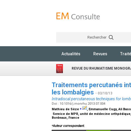
Rechercher
Actualités
Revues
Trait
REVUE DU RHUMATISME MONOGR
Traitements percutanés int
les lombalgies
- 03/10/13
Intradiscal percutaneous techniques for lomb
Doi : 10.1016/j.monrhu.2013.07.004
⁎
Mathieu de Sèze
, Emmanuelle Cugy, Ali Bassi
Service de MPR, unité de médecine orthpédique, 
Bordeaux, France
⁎
Auteur correspondant.