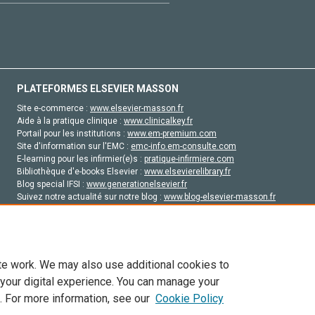
PLATEFORMES ELSEVIER MASSON
Site e-commerce :
www.elsevier-masson.fr
Aide à la pratique clinique :
www.clinicalkey.fr
Portail pour les institutions :
www.em-premium.com
Site d'information sur l'EMC :
emc-info.em-consulte.com
E-learning pour les infirmier(e)s :
pratique-infirmiere.com
Bibliothèque d'e-books Elsevier :
www.elsevierelibrary.fr
Blog special IFSI :
www.generationelsevier.fr
Suivez notre actualité sur notre blog :
www.blog-elsevier-masson.fr
Site d'emploi en santé :
emploisante.com
te work. We may also use additional cookies to
 your digital experience. You can manage your
. For more information, see our
Cookie Policy
vier, ses concédants de licence et ses contributeurs. Tout les droits sont réservés, y 
ogies similaires. Pour tout contenu en libre accès, les conditions de licence Creati