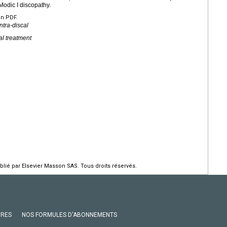
Modic I discopathy.
en PDF.
ntra-discal
al treatment
lié par Elsevier Masson SAS. Tous droits réservés.
VRES
NOS FORMULES D'ABONNEMENTS