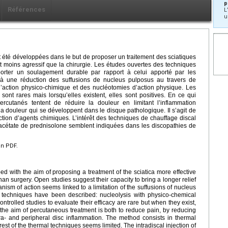
p
Références
L
u
t été développées dans le but de proposer un traitement des sciatiques
 et moins agressif que la chirurgie. Les études ouvertes des techniques
orter un soulagement durable par rapport à celui apporté par les
ié à une réduction des suffusions de nucleus pulposus au travers de
s d’action physico-chimique et des nucléotomies d’action physique. Les
 sont rares mais lorsqu’elles existent, elles sont positives. En ce qui
ercutanés tentent de réduire la douleur en limitant l’inflammation
la douleur qui se développent dans le disque pathologique. Il s’agit de
ection d’agents chimiques. L’intérêt des techniques de chauffage discal
 d’acétate de prednisolone semblent indiquées dans les discopathies de
en PDF.
with the aim of proposing a treatment of the sciatica more effective
han surgery. Open studies suggest their capacity to bring a longer relief
anism of action seems linked to a limitation of the suffusions of nucleus
 techniques have been described: nucleolysis with physico-chemical
ntrolled studies to evaluate their efficacy are rare but when they exist,
, the aim of percutaneous treatment is both to reduce pain, by reducing
ntra- and peripheral disc inflammation. The method consists in thermal
st of the thermal techniques seems limited. The intradiscal injection of