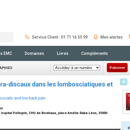
Service Client : 01 71 16 55 99
Mes alertes
Rechercher
és EMC
Domaines
Livres
Compléments
APHIES
S'abonner
ra-discaux dans les lombosciatiques et
osciatic and low back pain
ri
hopital Pellegrin, CHU de Bordeaux, place Amélie-Raba-Léon, 33000
B