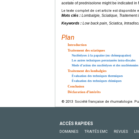
acetate of prednisolone might be indicated in 
Le texte complet de cet article est disponible 
Mots clés :
Lombalgie, Sciatique, Traitement i
Keywords :
Low back pain, Sciatica, Intradisc
Plan
Introduction
Traitement des sciatiques
Nucléolyses à la papaïne (ou chémopapaïne)
Les autres techniques percutanées intra-discales
Mode d’action des nucléolyses et des nucléotomies
Traitement des lombalgies
Évaluation des techniques thermiques
Évaluation des techniques chimiques
Conclusion
Déclaration d’intérêts
© 2013 Société française de rhumatologie. Pub
ACCÈS RAPIDES
DOMAINES
TRAITÉS EMC
REVUES
LI