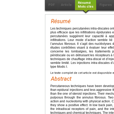
Résumé
PDF
Article
Figures
Mots clés
Résumé
Les techniques percutanées intra-discales on
plus efficace que les infiltrations épidurales
percutanées suggèrent leur capacité à app
infiltrations. Leur mode d’action semble l
l’annulus fibrosus. Il s’agit des nucléolyse
études contrôlées visant à évaluer leur effet
concerne les lombalgies, les traitements p
péridiscale ou en détruisant les récepteurs à 
techniques de chauffage intra-discal et d’inj
semble limité. Les injections intra-discales
type Modic I.
Le texte complet de cet article est disponible 
Abstract
Percutaneous techniques have been developed 
than epidural injections and less aggressive t
than the one of steroid injections. Their mech
pulposus through the annulus fibrosus. Two
action and nucleotomy with physical action. Co
they show a positive effect. In low back pain
the intradiscal receptors of pain, and the i
techniques and chemical techniques. The intere