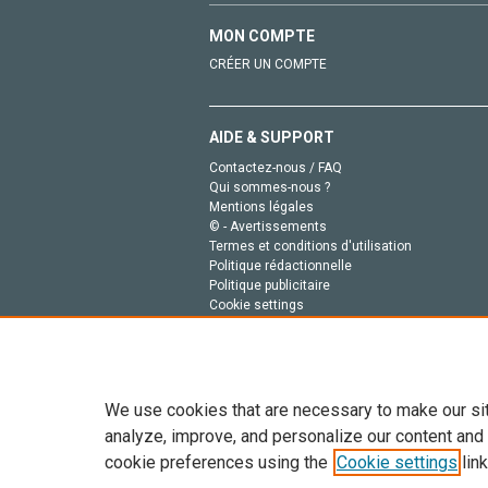
MON COMPTE
CRÉER UN COMPTE
AIDE & SUPPORT
Contactez-nous / FAQ
Qui sommes-nous ?
Mentions légales
© - Avertissements
Termes et conditions d'utilisation
Politique rédactionnelle
Politique publicitaire
Cookie settings
Politique de la vie privée
We use cookies that are necessary to make our si
analyze, improve, and personalize our content and
cookie preferences using the
Cookie settings
link
Tout le contenu de ce site: Copyright © 2026 Else
de données, a la formation en IA et aux technol