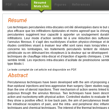
Résumé
PDF
Article
Figures
Références
Mots clés
Résumé
Les techniques percutanées intra-discales ont été développées dans le but 
plus efficace que les infiltrations épidurales et moins agressif que la chir
percutanées suggèrent leur capacité à apporter un soulagement durabl
infiltrations. Leur mode d’action semble lié à une réduction des suffus
l’annulus fibrosus. Il s’agit des nucléolyses d’action physico-chimique et
études contrôlées visant à évaluer leur effet sont rares mais lorsqu’elles e
concerne les lombalgies, les traitements percutanés tentent de réduire
péridiscale ou en détruisant les récepteurs à la douleur qui se développent 
techniques de chauffage intra-discal et d’injection d’agents chimiques. L’in
semble limité. Les injections intra-discales d’acétate de prednisolone sem
type Modic I.
Le texte complet de cet article est disponible en PDF.
Abstract
Percutaneous techniques have been developed with the aim of proposing a t
than epidural injections and less aggressive than surgery. Open studies sugges
than the one of steroid injections. Their mechanism of action seems linked to 
pulposus through the annulus fibrosus. Two techniques have been descri
action and nucleotomy with physical action. Controlled studies to evaluate the
they show a positive effect. In low back pain, the aim of percutaneous treat
the intradiscal receptors of pain, and the intra- and peripheral disc infl
techniques and chemical techniques. The interest of the thermal techniques se