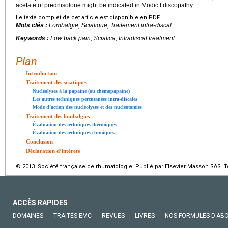
acetate of prednisolone might be indicated in Modic I discopathy.
Le texte complet de cet article est disponible en PDF.
Mots clés :
Lombalgie, Sciatique, Traitement intra-discal
Keywords :
Low back pain, Sciatica, Intradiscal treatment
Plan
Introduction
Traitement des sciatiques
Nucléolyses à la papaïne (ou chémopapaïne)
Les autres techniques percutanées intra-discales
Mode d’action des nucléolyses et des nucléotomies
Traitement des lombalgies
Évaluation des techniques thermiques
Évaluation des techniques chimiques
Conclusion
Déclaration d’intérêts
© 2013 Société française de rhumatologie. Publié par Elsevier Masson SAS. To
ACCÈS RAPIDES
DOMAINES
TRAITÉS EMC
REVUES
LIVRES
NOS FORMULES D'AB