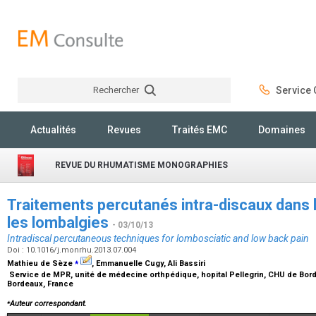
Rechercher
Service C
Rechercher
Actualités
Revues
Traités EMC
Domaines
REVUE DU RHUMATISME MONOGRAPHIES
Traitements percutanés intra-discaux dans 
les lombalgies
- 03/10/13
Intradiscal percutaneous techniques for lombosciatic and low back pain
Doi : 10.1016/j.monrhu.2013.07.004
⁎
Mathieu de Sèze
, Emmanuelle Cugy, Ali Bassiri
Service de MPR, unité de médecine orthpédique, hopital Pellegrin, CHU de Bor
Bordeaux, France
⁎
Auteur correspondant.