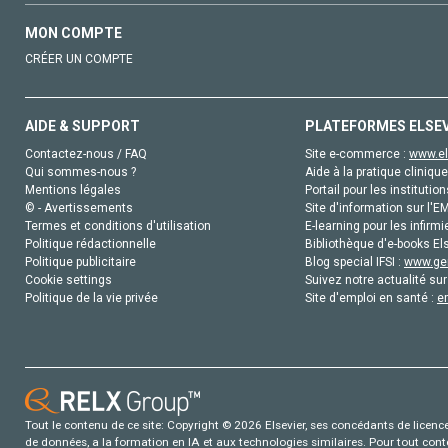
MON COMPTE
CRÉER UN COMPTE
AIDE & SUPPORT
PLATEFORMES ELSE
Contactez-nous / FAQ
Site e-commerce :
www.el
Qui sommes-nous ?
Aide à la pratique clinique
Mentions légales
Portail pour les institution
© - Avertissements
Site d'information sur l'E
Termes et conditions d'utilisation
E-learning pour les infirmi
Politique rédactionnelle
Bibliothèque d'e-books Els
Politique publicitaire
Blog special IFSI :
www.gen
Cookie settings
Suivez notre actualité sur
Politique de la vie privée
Site d'emploi en santé :
e
Tout le contenu de ce site: Copyright © 2026 Elsevier, ses concédants de licence e
de données, a la formation en IA et aux technologies similaires. Pour tout con