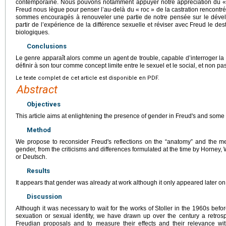
contemporaine. Nous pouvons notamment appuyer notre appréciation du « f
Freud nous lègue pour penser l’au-delà du « roc » de la castration rencontré
sommes encouragés à renouveler une partie de notre pensée sur le dével
partir de l’expérience de la différence sexuelle et réviser avec Freud le de
biologiques.
Conclusions
Le genre apparaît alors comme un agent de trouble, capable d’interroger la 
définir à son tour comme concept limite entre le sexuel et le social, et non pa
Le texte complet de cet article est disponible en PDF.
Abstract
Objectives
This article aims at enlightening the presence of gender in Freud's and some
Method
We propose to reconsider Freud's reflections on the “anatomy” and the me
gender, from the criticisms and differences formulated at the time by Horney
or Deutsch.
Results
It appears that gender was already at work although it only appeared later on 
Discussion
Although it was necessary to wait for the works of Stoller in the 1960s befo
sexuation or sexual identity, we have drawn up over the century a retrosp
Freudian proposals and to measure their effects and their relevance wi