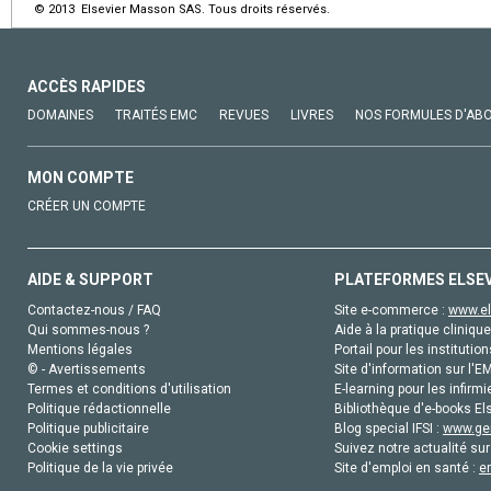
© 2013 Elsevier Masson SAS. Tous droits réservés.
ACCÈS RAPIDES
DOMAINES
TRAITÉS EMC
REVUES
LIVRES
NOS FORMULES D'AB
MON COMPTE
CRÉER UN COMPTE
AIDE & SUPPORT
PLATEFORMES ELSE
Contactez-nous / FAQ
Site e-commerce :
www.el
Qui sommes-nous ?
Aide à la pratique clinique
Mentions légales
Portail pour les institution
© - Avertissements
Site d'information sur l'E
Termes et conditions d'utilisation
E-learning pour les infirmi
Politique rédactionnelle
Bibliothèque d'e-books Els
Politique publicitaire
Blog special IFSI :
www.gen
Cookie settings
Suivez notre actualité sur
Politique de la vie privée
Site d'emploi en santé :
e