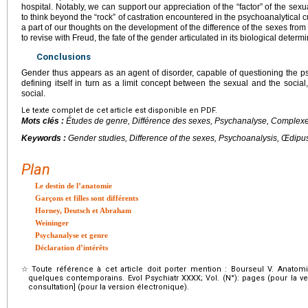
hospital. Notably, we can support our appreciation of the “factor” of the se
to think beyond the “rock” of castration encountered in the psychoanalytica
a part of our thoughts on the development of the difference of the sexes from
to revise with Freud, the fate of the gender articulated in its biological determ
Conclusions
Gender thus appears as an agent of disorder, capable of questioning the ps
defining itself in turn as a limit concept between the sexual and the soci
social.
Le texte complet de cet article est disponible en PDF.
Mots clés :
Études de genre, Différence des sexes, Psychanalyse, Complex
Keywords :
Gender studies, Difference of the sexes, Psychoanalysis, Œdip
Plan
Le destin de l’anatomie
Garçons et filles sont différents
Horney, Deutsch et Abraham
Weininger
Psychanalyse et genre
Déclaration d’intérêts
☆
Toute référence à cet article doit porter mention : Bourseul V. Anatom
quelques contemporains. Evol Psychiatr XXXX; Vol. (N°): pages (pour la ve
consultation] (pour la version électronique).