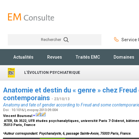
Rechercher
Service C
Rechercher
Actualités
Revues
Traités EMC
Domaines
L'ÉVOLUTION PSYCHIATRIQUE
Anatomie et destin du « genre » chez Freud
contemporains
- 23/10/13
Anatomy and fate of gender according to Freud and some contemporari
Doi : 10.1016/j.evopsy.2013.09.004
⁎
Vincent Bourseul
ATER, EA 3522, UFR études psychanalytiques, université Paris 7-Diderot, bâtime
75013 Paris, France
⁎
Auteur correspondant. Psychanalyste, 6, passage Sainte-Avoie, 75003 Paris, France.