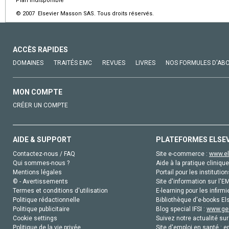
Plan indisponible
© 2007 Elsevier Masson SAS. Tous droits réservés.
ACCÈS RAPIDES
DOMAINES
TRAITÉS EMC
REVUES
LIVRES
NOS FORMULES D'AB
MON COMPTE
CRÉER UN COMPTE
AIDE & SUPPORT
PLATEFORMES ELSE
Contactez-nous / FAQ
Site e-commerce :
www.el
Qui sommes-nous ?
Aide à la pratique clinique
Mentions légales
Portail pour les institution
© - Avertissements
Site d'information sur l'E
Termes et conditions d'utilisation
E-learning pour les infirmi
Politique rédactionnelle
Bibliothèque d'e-books Els
Politique publicitaire
Blog special IFSI :
www.gen
Cookie settings
Suivez notre actualité sur
Politique de la vie privée
Site d'emploi en santé :
e