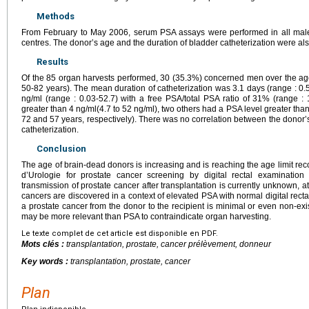
Methods
From February to May 2006, serum PSA assays were performed in all male 
centres. The donor’s age and the duration of bladder catheterization were al
Results
Of the 85 organ harvests performed, 30 (35.3%) concerned men over the age
50-82 years). The mean duration of catheterization was 3.1 days (range : 0
ng/ml (range : 0.03-52.7) with a free PSA/total PSA ratio of 31% (range 
greater than 4 ng/ml(4.7 to 52 ng/ml), two others had a PSA level greater tha
72 and 57 years, respectively). There was no correlation between the donor’s
catheterization.
Conclusion
The age of brain-dead donors is increasing and is reaching the age limit r
d’Urologie for prostate cancer screening by digital rectal examinatio
transmission of prostate cancer after transplantation is currently unknown, at
cancers are discovered in a context of elevated PSA with normal digital rectal
a prostate cancer from the donor to the recipient is minimal or even non-exis
may be more relevant than PSA to contraindicate organ harvesting.
Le texte complet de cet article est disponible en PDF.
Mots clés :
transplantation, prostate, cancer prélèvement, donneur
Key words :
transplantation, prostate, cancer
Plan