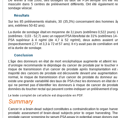
De février à mai 2006, des dosages du taux de PSA sérique ont été ré
masculin dans 5 centres de prélèvement différents. Ont été également r
sondage vésical.
Résultats
Sur les 85 prélèvements réalisés, 30 (35,3%) concernaient des hommes â
ans, extrêmes 50-82 ans).
La durée de sondage était en moyenne de 3,l jours (extrêmes 0,522 jours). 
(extrêmes : 0,03 - 52,7) avec un rapport PSA libre/total de 31% (extrêmes 1
PSA supérieur à 4 ng/ml (de 4,7 à 52 ngrlml), deux autres avaient u
(respectivement 2,77 et 3,3 à 72 et 57 ans). Il n’y avait pas de corrélation e
et la durée de sondage.
Conclusion
L’âge des donneurs en état de mort encéphalique augmente et atteint les 
d’urologie recommande le dépistage du cancer de prostate par le toucher re
risque de transmission d’un cancer de prostate après transplantation est 
majorité des cancers de prostate est découverte devant une augmentation
normal, le risque de transmission d’un cancer de prostate du donneur au r
existe une grande variabilité des taux de PSA chez les donneurs en état de
qui ne permet pas d’identifier les donneurs à risque de cancer de prostat
données du toucher rectal qui peuvent contre-indiquer un prélèvement d’org
Le texte complet de cet article est disponible en PDF.
Summary
Cancer in a brain-dead subject constitutes a contraindication to organ harve
prostatic assessment of brain-dead subjects prior to organ harvesting. The
prostate cancer screening by serum PSA assay in potential organ donors over