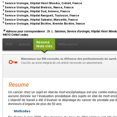
1
Service Urologie, Hôpital Henri Mondor, Créteil, France
2
Service Urologie, Hôpital Brebois, Nance, France
3
Service Urologie, Hôpital Sud, Amiens, France
4
Service Urologie, Hôpital Rangueil, Toulouse, France
5
Service Urologie, Hôpital Salvator, Marseille, France
6
Service Urologie, Hôpital Bicêtre, Kremlin Bicêtre, france
Adresse pour correspondance : Dr. L. Salomon, Service d’urologie, Hôpital Henri Mondo
94010 Créteil cedex.
Résumé
PDF
Article
Références
Mots clés
Bienvenue sur EM-consulte, la référence des professionnels de santé.
L’accès au texte intégral de cet article nécessite un abonnement.
Resume
Un cancer chez un sujet en état de mort encéphalique est une contre-indicat
aucune donnée sur l’évaluation prostatique des sujets en état de mort en
L’objectif de travail a été d’évaluer le dépistage du cancer de prostate pa
donneurs d’organe de plus de 50 ans.
Méthodes