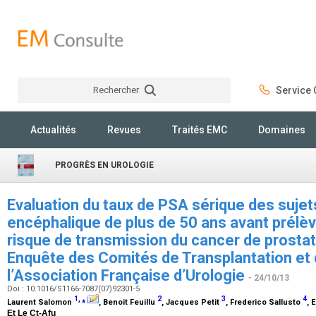
Rechercher
Service C
Rechercher
Actualités
Revues
Traités EMC
Domaines
PROGRÈS EN UROLOGIE
Evaluation du taux de PSA sérique des sujet
encéphalique de plus de 50 ans avant prélè
risque de transmission du cancer de prostat
Enquête des Comités de Transplantation et
l’Association Française d’Urologie
- 24/10/13
Doi : 10.1016/S1166-7087(07)92301-5
1
,
⁎
2
3
4
Laurent Salomon
, Benoit Feuillu
, Jacques Petit
, Frederico Sallusto
, 
Et Le Ct-Afu