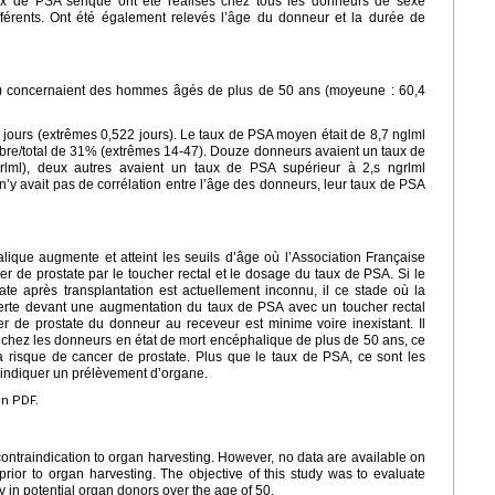
x de PSA sérique ont été réalisés chez tous les donneurs de sexe
férents. Ont été également relevés l’âge du donneur et la durée de
%) concernaient des hommes âgés de plus de 50 ans (moyeune : 60,4
jours (extrêmes 0,522 jours). Le taux de PSA moyen était de 8,7 nglml
libre/total de 31% (extrêmes 14-47). Douze donneurs avaient un taux de
lml), deux autres avaient un taux de PSA supérieur à 2,s ngrlml
l n’y avait pas de corrélation entre l’âge des donneurs, leur taux de PSA
ique augmente et atteint les seuils d’âge où l’Association Française
 de prostate par le toucher rectal et le dosage du taux de PSA. Si le
te après transplantation est actuellement inconnu, il ce stade où la
verte devant une augmentation du taux de PSA avec un toucher rectal
r de prostate du donneur au receveur est minime voire inexistant. Il
A chez les donneurs en état de mort encéphalique de plus de 50 ans, ce
à risque de cancer de prostate. Plus que le taux de PSA, ce sont les
-indiquer un prélèvement d’organe.
en PDF.
contraindication to organ harvesting. However, no data are available on
prior to organ harvesting. The objective of this study was to evaluate
in potential organ donors over the age of 50.