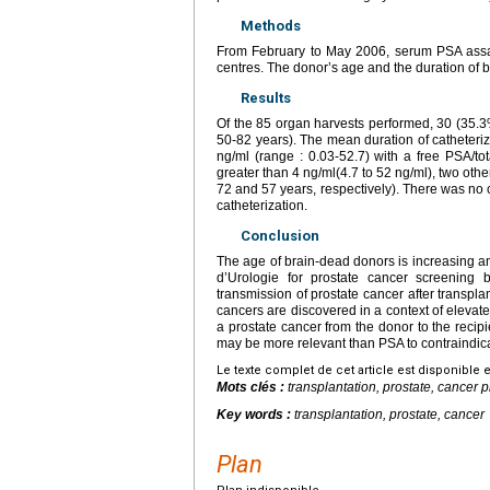
Methods
From February to May 2006, serum PSA assay
centres. The donor’s age and the duration of 
Results
Of the 85 organ harvests performed, 30 (35.3
50-82 years). The mean duration of catheteri
ng/ml (range : 0.03-52.7) with a free PSA/t
greater than 4 ng/ml(4.7 to 52 ng/ml), two oth
72 and 57 years, respectively). There was no c
catheterization.
Conclusion
The age of brain-dead donors is increasing a
d’Urologie for prostate cancer screening 
transmission of prostate cancer after transpla
cancers are discovered in a context of elevate
a prostate cancer from the donor to the recipi
may be more relevant than PSA to contraindic
Le texte complet de cet article est disponible 
Mots clés :
transplantation, prostate, cancer
Key words :
transplantation, prostate, cancer
Plan