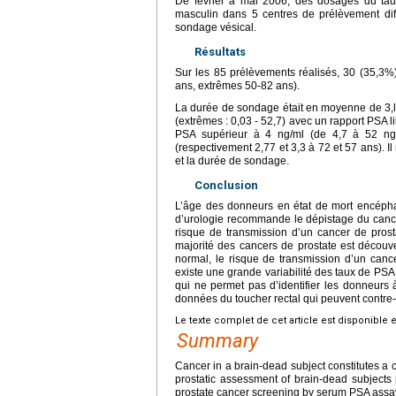
De février à mai 2006, des dosages du tau
masculin dans 5 centres de prélèvement dif
sondage vésical.
Résultats
Sur les 85 prélèvements réalisés, 30 (35,3
ans, extrêmes 50-82 ans).
La durée de sondage était en moyenne de 3,l 
(extrêmes : 0,03 - 52,7) avec un rapport PSA 
PSA supérieur à 4 ng/ml (de 4,7 à 52 ngr
(respectivement 2,77 et 3,3 à 72 et 57 ans). I
et la durée de sondage.
Conclusion
L’âge des donneurs en état de mort encéphal
d’urologie recommande le dépistage du cancer
risque de transmission d’un cancer de prosta
majorité des cancers de prostate est décou
normal, le risque de transmission d’un cance
existe une grande variabilité des taux de PS
qui ne permet pas d’identifier les donneurs 
données du toucher rectal qui peuvent contre
Le texte complet de cet article est disponible 
Summary
Cancer in a brain-dead subject constitutes a 
prostatic assessment of brain-dead subjects 
prostate cancer screening by serum PSA assay 