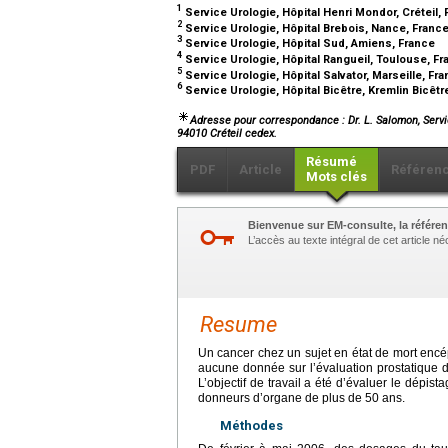
1
Service Urologie, Hôpital Henri Mondor, Créteil,
2
Service Urologie, Hôpital Brebois, Nance, Franc
3
Service Urologie, Hôpital Sud, Amiens, France
4
Service Urologie, Hôpital Rangueil, Toulouse, F
5
Service Urologie, Hôpital Salvator, Marseille, Fr
6
Service Urologie, Hôpital Bicêtre, Kremlin Bicêtr
Adresse pour correspondance : Dr. L. Salomon, Servi
94010 Créteil cedex.
Résumé
PDF
Article
Référen
Mots clés
Bienvenue sur EM-consulte, la référen
L’accès au texte intégral de cet article 
Resume
Un cancer chez un sujet en état de mort encép
aucune donnée sur l’évaluation prostatique 
L’objectif de travail a été d’évaluer le dépi
donneurs d’organe de plus de 50 ans.
Méthodes