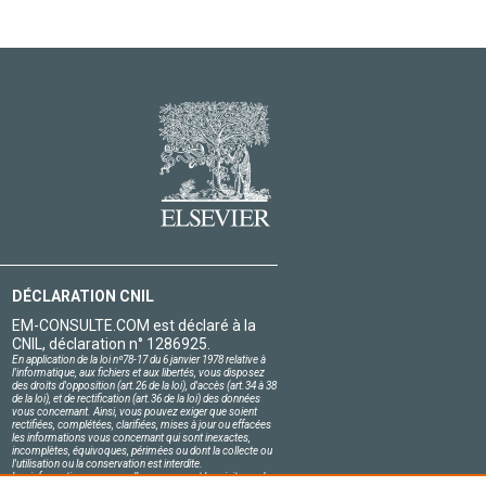
DÉCLARATION CNIL
EM-CONSULTE.COM est déclaré à la
CNIL, déclaration n° 1286925.
En application de la loi nº78-17 du 6 janvier 1978 relative à
l'informatique, aux fichiers et aux libertés, vous disposez
des droits d'opposition (art.26 de la loi), d'accès (art.34 à 38
de la loi), et de rectification (art.36 de la loi) des données
vous concernant. Ainsi, vous pouvez exiger que soient
rectifiées, complétées, clarifiées, mises à jour ou effacées
les informations vous concernant qui sont inexactes,
incomplètes, équivoques, périmées ou dont la collecte ou
l'utilisation ou la conservation est interdite.
Les informations personnelles concernant les visiteurs de