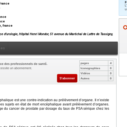
p
 France
L
e
u
rance
ance
e, france
ce d’urologie, Hôpital Henri Mondor, 51 avenue du Maréchal de Lattre de Tassigny,
ces
pages
4
ce des professionnels de santé.
nécessite un abonnement.
Iconographies
0
Vidéos
0
S'abonner
Autres
0
halique est une contre-indication au prélèvement d’organe. Il n’existe
des sujets en état de mort encéphalique avant prélèvement d’organes.
stage du cancer de prostate par dosage du taux de PSA sérique chez les