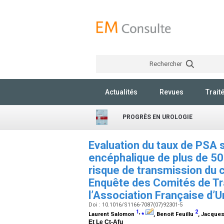
Rechercher
Actualités
Revues
Trait
PROGRÈS EN UROLOGIE
Evaluation du taux de PSA 
encéphalique de plus de 50
risque de transmission du 
Enquête des Comités de Tr
l’Association Française d’
Doi : 10.1016/S1166-7087(07)92301-5
1
,
⁎
2
Laurent Salomon
, Benoit Feuillu
, Jacques
Et Le Ct-Afu