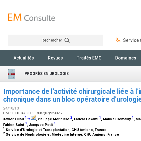
Rechercher
Service C
Rechercher
Actualités
Revues
Traités EMC
Domaines
PROGRÈS EN UROLOGIE
Importance de l’activité chirurgicale liée à l
chronique dans un bloc opératoire d’urologi
24/10/13
Doi : 10.1016/S1166-7087(07)92302-7
1
,
⁎
2
1
1
Xavier Tillou
, Philippe Moriniere
, Farivar Hakami
, Manuel Demailly
, Ma
1
1
Fabien Saint
, Jacques Petit
1
Service d’Urologie et Transplantation, CHU Amiens, France
2
Service de Néphrologie et Médecine Interne, CHU Amiens, France