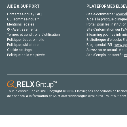
AIDE & SUPPORT
PLATEFORMES ELSE
Contactez-nous / FAQ
Site e-commerce :
www.el
Qui sommes-nous ?
Aide à la pratique clinique
Mentions légales
Portail pour les institution
© - Avertissements
Site d'information sur l'E
Termes et conditions d'utilisation
E-learning pour les infirmi
Politique rédactionnelle
Bibliothèque d'e-books Els
Politique publicitaire
Blog special IFSI :
www.gen
Cookie settings
Suivez notre actualité sur
Politique de la vie privée
Site d'emploi en santé :
e
Tout le contenu de ce site: Copyright © 2026 Elsevier, ses concédants de licence e
de données, a la formation en IA et aux technologies similaires. Pour tout con