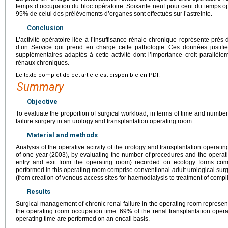
temps d’occupation du bloc opératoire. Soixante neuf pour cent du temps op
95% de celui des prélèvements d’organes sont effectués sur l’astreinte.
Conclusion
L’activité opératoire liée à l’insuffisance rénale chronique représente près d
d’un Service qui prend en charge cette pathologie. Ces données justifien
supplémentaires adaptés à cette activité dont l’importance croit parallèle
rénaux chroniques.
Le texte complet de cet article est disponible en PDF.
Summary
Objective
To evaluate the proportion of surgical workload, in terms of time and number
failure surgery in an urology and transplantation operating room.
Material and methods
Analysis of the operative activity of the urology and transplantation operat
of one year (2003), by evaluating the number of procedures and the opera
entry and exit from the operating room) recorded on ecology forms com
performed in this operating room comprise conventional adult urological surg
(from creation of venous access sites for haemodialysis to treatment of compli
Results
Surgical management of chronic renal failure in the operating room represe
the operating room occupation time. 69% of the renal transplantation oper
operating time are performed on an oncall basis.