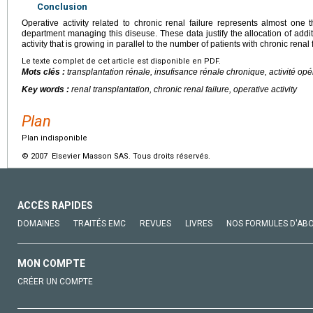
Conclusion
Operative activity related to chronic renal failure represents almost one t
department managing this diseuse. These data justify the allocation of addit
activity that is growing in parallel to the number of patients with chronic renal f
Le texte complet de cet article est disponible en PDF.
Mots clés :
transplantation rénale, insufisance rénale chronique, activité opé
Key words :
renal transplantation, chronic renal failure, operative activity
Plan
Plan indisponible
© 2007 Elsevier Masson SAS. Tous droits réservés.
ACCÈS RAPIDES
DOMAINES
TRAITÉS EMC
REVUES
LIVRES
NOS FORMULES D'AB
MON COMPTE
CRÉER UN COMPTE