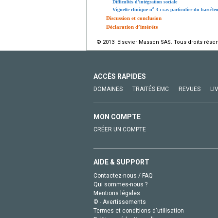
Difficultés d’intégration sociale
o
Vignette clinique n
3 : cas particulier du harcèle
Discussion et conclusion
Déclaration d’intérêts
© 2013 Elsevier Masson SAS. Tous droits réser
ACCÈS RAPIDES
DOMAINES
TRAITÉS EMC
REVUES
LI
MON COMPTE
CRÉER UN COMPTE
AIDE & SUPPORT
Contactez-nous / FAQ
Qui sommes-nous ?
Mentions légales
© - Avertissements
Termes et conditions d'utilisation