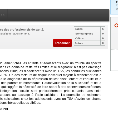
p
L
u
ces
pages
6
ce des professionnels de santé.
nécessite un abonnement.
Iconographies
0
Vidéos
0
S'abonner
Autres
0
niquement chez les enfants et adolescents avec un trouble du spectre
dans ce domaine reste très limitée et le diagnostic n’est pas envisagé
tions cliniques d’adolescents avec un TSA, les conduites suicidaires
0 %. Un des facteurs de risque individuel majeur à rechercher est le
 le diagnostic de la dépression délicat chez l’enfant et l’adulte et le
 des parents et intervenants. L’autoévaluation de la suicidalité et de la
e qui suggère la nécessité de faire appel à des observateurs extérieurs.
d’intégration sociale sont particulièrement préoccupants dans cette
isposant au passage à l’acte suicidaire. La poursuite de recherche
ts suicidaires chez les adolescents avec un TSA s’avère un champ
ntions thérapeutiques ciblées.
en PDF.