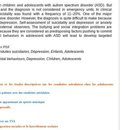
in children and adolescents with autism spectrum disorder (ASD). But
ed and the diagnosis is not considered in emergency units. In clinical
uicidality was found with a frequency of 11–20%. One of the major
essive disorder. However, the diagnosis is quite difficult to make because
ression. Self-assessment of suicidality and depression or anxiety
external observers. The bullying and social integration problems are
because they are considered as predisposing factors pushing to commit
idal behaviors in adolescent with ASD will lead to develop targeted
en PDF.
onduites suicidaires, Dépression, Enfants, Adolescents
uicidal behaviours, Depression, Children, Adolescents
 et les études descriptives sur les conduites suicidaires chez les adolescents
s patients avec des conduites suicidaires
nts appartenant au spectre autistique
pressifs
 avec un TSA
égration sociales et le harcèlement scolaire