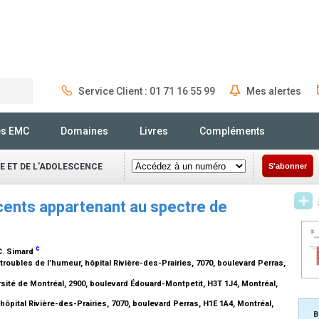
Service Client : 01 71 16 55 99
Mes alertes
Rechercher
és EMC
Domaines
Livres
Compléments
E ET DE L'ADOLESCENCE
S'abonner
scents appartenant au spectre de
c
 C. Simard
roubles de l’humeur, hôpital Rivière-des-Prairies, 7070, boulevard Perras,
sité de Montréal, 2900, boulevard Édouard-Montpetit, H3T 1J4, Montréal,
pital Rivière-des-Prairies, 7070, boulevard Perras, H1E 1A4, Montréal,
B