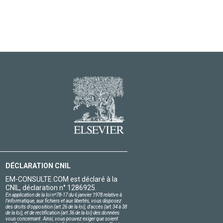
DÉCLARATION CNIL
EM-CONSULTE.COM est déclaré à la
CNIL, déclaration n° 1286925.
En application de la loi nº78-17 du 6 janvier 1978 relative à
l'informatique, aux fichiers et aux libertés, vous disposez
des droits d'opposition (art.26 de la loi), d'accès (art.34 à 38
de la loi), et de rectification (art.36 de la loi) des données
vous concernant. Ainsi, vous pouvez exiger que soient