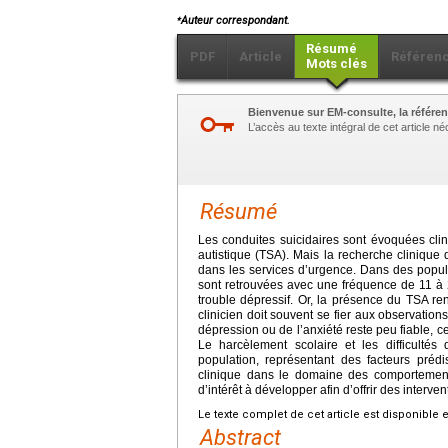
⁎
Auteur correspondant.
Résumé
PDF
Article
Référen
Mots clés
Bienvenue sur EM-consulte, la référen
L’accès au texte intégral de cet article 
Résumé
Les conduites suicidaires sont évoquées cli
autistique (TSA). Mais la recherche clinique 
dans les services d’urgence. Dans des popula
sont retrouvées avec une fréquence de 11 à 2
trouble dépressif. Or, la présence du TSA rend
clinicien doit souvent se fier aux observations
dépression ou de l’anxiété reste peu fiable, c
Le harcèlement scolaire et les difficultés 
population, représentant des facteurs préd
clinique dans le domaine des comportemen
d’intérêt à développer afin d’offrir des interve
Le texte complet de cet article est disponible 
Abstract