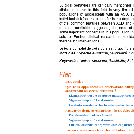
Suicidal behaviors are clinically mentioned 
clinical research in this field is very limit
populations of adolescents with an ASD, s
individual risk factors to look for is the depr
of the common features between ASD and dep
remains unreliable, suggesting the need of 
some important concerns in this population, 
suicide. Further clinical research in suic
therapeutic interventions.
Le texte complet de cet article est disponible 
Mots clés :
Spectre autistique, Suicidalité, C
Keywords :
Autistic spectrum, Suicidality, S
Plan
Introduction
Que nous apprennent les observations cliniques
appartenant au spectre autistique ?
Diagnostic de trouble du spectre autistique chez le
o
Vignette clinique n
1 et discussion
Conduites suicidaires chez les enfants et adolesce
Facteur de risque psychiatrique : les troubles dé
Prévalence des troubles dépressifs
o
Vignette clinique n
2 et discussion
Clinique des troubles dépressifs chez les patients
Facteurs de risque sociaux : les difficultés d’int