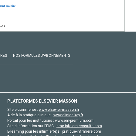
ment scolaire
vés.
VRES
NOS FORMULES D'ABONNEMENTS
PLATEFORMES ELSEVIER MASSON
Site e-commerce :
www.elsevier-masson.fr
Aide à la pratique clinique :
www.clinicalkey.fr
Portail pour les institutions :
www.em-premium.com
Site d'information sur l'EMC :
emc-info.em-consulte.com
E-learning pour les infirmier(e)s :
pratique-infirmiere.com