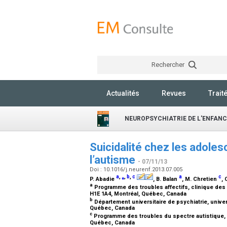
Rechercher
Actualités
Revues
Trait
NEUROPSYCHIATRIE DE L'ENFANC
Suicidalité chez les adole
l’autisme
- 07/11/13
Doi : 10.1016/j.neurenf.2013.07.005
a
,
⁎
,
b
,
c
a
c
P. Abadie
, B. Balan
, M. Chretien
,
a
Programme des troubles affectifs, clinique des t
H1E 1A4, Montréal, Québec, Canada
b
Département universitaire de psychiatrie, univer
Québec, Canada
c
Programme des troubles du spectre autistique, hô
Québec, Canada