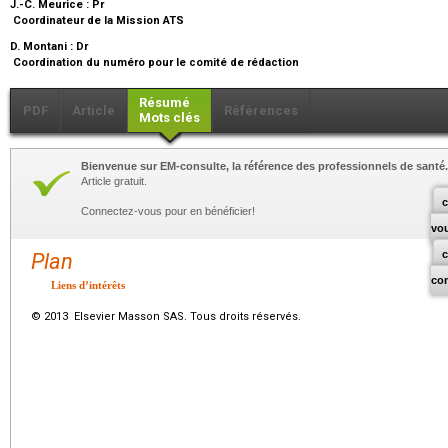
J.-C. Meurice :
Pr
Coordinateur de la Mission ATS
D. Montani :
Dr
Coordination du numéro pour le comité de rédaction
Résumé
PDF
Article
Références
Mots clés
Bienvenue sur EM-consulte, la référence des professionnels de santé.
Article gratuit.
c
Connectez-vous pour en bénéficier!
vo
Plan
co
Liens d’intérêts
© 2013 Elsevier Masson SAS. Tous droits réservés.