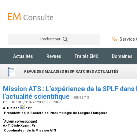
Rechercher
Service C
Rechercher
Actualités
Revues
Traités EMC
Domaines
REVUE DES MALADIES RESPIRATOIRES ACTUALITÉS
Mission ATS : L’expérience de la SPLF dans 
l’actualité scientifique
- 08/11/13
Doi : 10.1016/S1877-1203(13)70398-7
⁎
A. Didier
:
Pr
Président de la Société de Pneumologie de Langue Française
*
Auteur correspondant.
A.-T. Dinh-Xuan :
Pr
Coordinateur de la Mission ATS