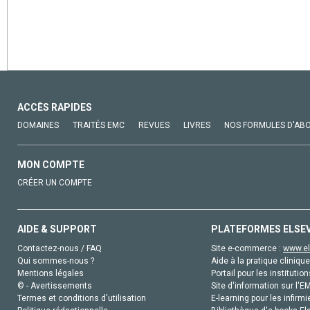
ACCÈS RAPIDES
DOMAINES
TRAITÉS EMC
REVUES
LIVRES
NOS FORMULES D'AB
MON COMPTE
CRÉER UN COMPTE
AIDE & SUPPORT
PLATEFORMES ELSE
Contactez-nous / FAQ
Site e-commerce :
www.el
Qui sommes-nous ?
Aide à la pratique clinique
Mentions légales
Portail pour les institution
© - Avertissements
Site d'information sur l'E
Termes et conditions d'utilisation
E-learning pour les infirmi