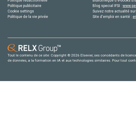
Politique rédactionnelle
Bibliothèque d'e-books Els
Politique publicitaire
Blog special IFSI :
www.gen
Cookie settings
Suivez notre actualité sur
Politique de la vie privée
Site d'emploi en santé :
e
Tout le contenu de ce site: Copyright © 2026 Elsevier, ses concédants de licence e
de données, a la formation en IA et aux technologies similaires. Pour tout con