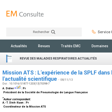
Rechercher
Service C
Rechercher
Actualités
Revues
Traités EMC
Domaines
REVUE DES MALADIES RESPIRATOIRES ACTUALITÉS
Mission ATS : L’expérience de la SPLF dans 
l’actualité scientifique
- 08/11/13
Doi : 10.1016/S1877-1203(13)70398-7
⁎
A. Didier
:
Pr
Président de la Société de Pneumologie de Langue Française
*
Auteur correspondant.
A.-T. Dinh-Xuan :
Pr
Coordinateur de la Mission ATS