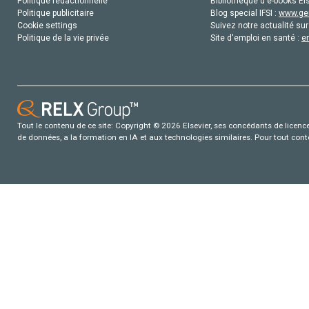
Politique rédactionnelle
Bibliothèque d'e-books Els
Politique publicitaire
Blog special IFSI :
www.gen
Cookie settings
Suivez notre actualité sur
Politique de la vie privée
Site d'emploi en santé :
e
Tout le contenu de ce site: Copyright © 2026 Elsevier, ses concédants de licence e
de données, a la formation en IA et aux technologies similaires. Pour tout con