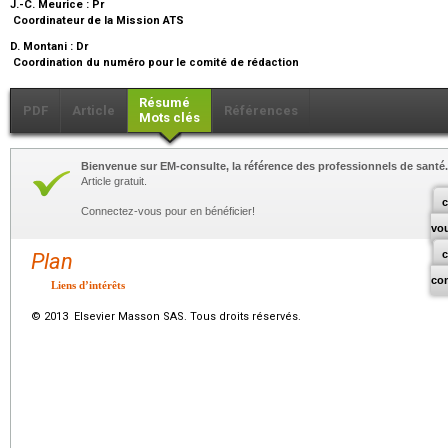
J.-C. Meurice :
Pr
Coordinateur de la Mission ATS
D. Montani :
Dr
Coordination du numéro pour le comité de rédaction
Résumé
PDF
Article
Références
Mots clés
Bienvenue sur EM-consulte, la référence des professionnels de santé.
Article gratuit.
c
Connectez-vous pour en bénéficier!
vo
Plan
co
Liens d’intérêts
© 2013 Elsevier Masson SAS. Tous droits réservés.