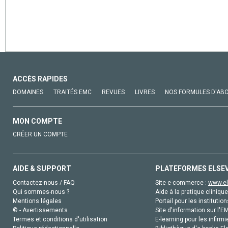
ACCÈS RAPIDES
DOMAINES
TRAITÉS EMC
REVUES
LIVRES
NOS FORMULES D'AB
MON COMPTE
CRÉER UN COMPTE
AIDE & SUPPORT
PLATEFORMES ELSE
Contactez-nous / FAQ
Site e-commerce :
www.el
Qui sommes-nous ?
Aide à la pratique clinique
Mentions légales
Portail pour les institution
© - Avertissements
Site d'information sur l'E
Termes et conditions d'utilisation
E-learning pour les infirmi