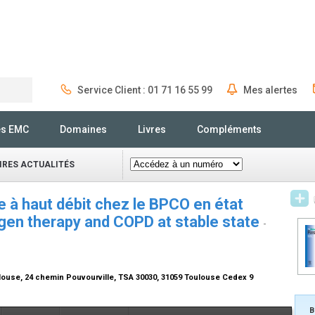
Service Client : 01 71 16 55 99
Mes alertes
Rechercher
és EMC
Domaines
Livres
Compléments
IRES ACTUALITÉS
 à haut débit chez le BPCO en état
xygen therapy and COPD at stable state
-
louse, 24 chemin Pouvourville, TSA 30030, 31059 Toulouse Cedex 9
B