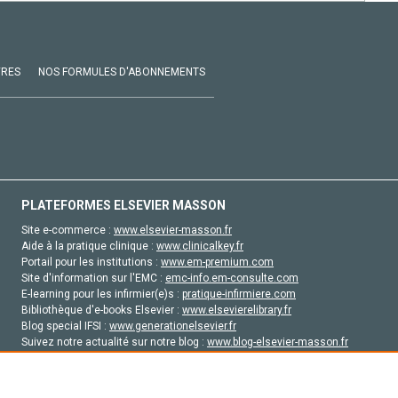
VRES
NOS FORMULES D'ABONNEMENTS
PLATEFORMES ELSEVIER MASSON
Site e-commerce :
www.elsevier-masson.fr
Aide à la pratique clinique :
www.clinicalkey.fr
Portail pour les institutions :
www.em-premium.com
Site d'information sur l'EMC :
emc-info.em-consulte.com
E-learning pour les infirmier(e)s :
pratique-infirmiere.com
Bibliothèque d'e-books Elsevier :
www.elsevierelibrary.fr
Blog special IFSI :
www.generationelsevier.fr
Suivez notre actualité sur notre blog :
www.blog-elsevier-masson.fr
Site d'emploi en santé :
emploisante.com