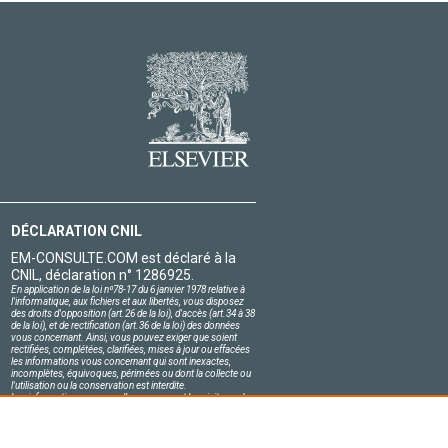
DÉCLARATION CNIL
EM-CONSULTE.COM est déclaré à la
CNIL, déclaration n° 1286925.
En application de la loi nº78-17 du 6 janvier 1978 relative à
l'informatique, aux fichiers et aux libertés, vous disposez
des droits d'opposition (art.26 de la loi), d'accès (art.34 à 38
de la loi), et de rectification (art.36 de la loi) des données
vous concernant. Ainsi, vous pouvez exiger que soient
rectifiées, complétées, clarifiées, mises à jour ou effacées
les informations vous concernant qui sont inexactes,
incomplètes, équivoques, périmées ou dont la collecte ou
l'utilisation ou la conservation est interdite.
Les informations personnelles concernant les visiteurs de
notre site, y compris leur identité, sont confidentielles.
Le responsable du site s'engage sur l'honneur à respecter
les conditions légales de confidentialité applicables en
France et à ne pas divulguer ces informations à des tiers.