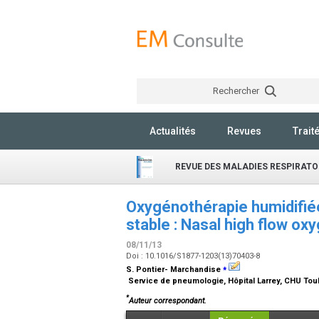
Rechercher
Actualités
Revues
Trait
REVUE DES MALADIES RESPIRATO
Oxygénothérapie humidifiée
stable : Nasal high flow o
08/11/13
Doi : 10.1016/S1877-1203(13)70403-8
⁎
S. Pontier- Marchandise
Service de pneumologie, Hôpital Larrey, CHU Tou
*
Auteur correspondant.