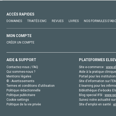
ACCÈS RAPIDES
DOMAINES
TRAITÉS EMC
REVUES
LIVRES
NOS FORMULES D'AB
MON COMPTE
CRÉER UN COMPTE
AIDE & SUPPORT
PLATEFORMES ELSE
Contactez-nous / FAQ
Site e-commerce :
www.el
Qui sommes-nous ?
Aide à la pratique clinique
Mentions légales
Portail pour les institution
© - Avertissements
Site d'information sur l'E
Termes et conditions d'utilisation
E-learning pour les infirmi
Politique rédactionnelle
Bibliothèque d'e-books Els
Politique publicitaire
Blog special IFSI :
www.gen
Cookie settings
Suivez notre actualité sur
Politique de la vie privée
Site d'emploi en santé :
e