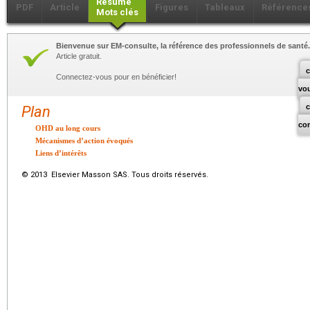
Résumé
PDF
Article
Figures
Tableaux
Référence
Mots clés
Bienvenue sur EM-consulte, la référence des professionnels de santé.
Article gratuit.
c
Connectez-vous pour en bénéficier!
vo
Plan
co
OHD au long cours
Mécanismes d’action évoqués
Liens d’intérêts
© 2013 Elsevier Masson SAS. Tous droits réservés.