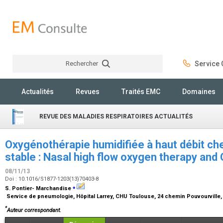
Rechercher
Service C
Rechercher
Actualités
Revues
Traités EMC
Domaines
REVUE DES MALADIES RESPIRATOIRES ACTUALITÉS
Oxygénothérapie humidifiée à haut débit ch
stable : Nasal high flow oxygen therapy and
08/11/13
Doi : 10.1016/S1877-1203(13)70403-8
⁎
S. Pontier- Marchandise
Service de pneumologie, Hôpital Larrey, CHU Toulouse, 24 chemin Pouvourville
*
Auteur correspondant.