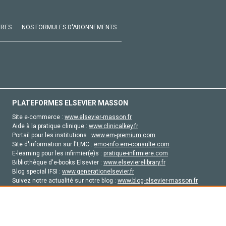
VRES
NOS FORMULES D'ABONNEMENTS
PLATEFORMES ELSEVIER MASSON
Site e-commerce :
www.elsevier-masson.fr
Aide à la pratique clinique :
www.clinicalkey.fr
Portail pour les institutions :
www.em-premium.com
Site d'information sur l'EMC :
emc-info.em-consulte.com
E-learning pour les infirmier(e)s :
pratique-infirmiere.com
Bibliothèque d'e-books Elsevier :
www.elsevierelibrary.fr
Blog special IFSI :
www.generationelsevier.fr
Suivez notre actualité sur notre blog :
www.blog-elsevier-masson.fr
Site d'emploi en santé :
emploisante.com