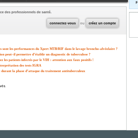
p
ce des professionnels de santé.
connectez-vous
ou
créez un compte
les sont les performances du Xpert MTB/RIF dans le lavage broncho-alvéolaire ?
on peut–il permettre d’établir un diagnostic de tuberculose ?
ez les patients infectés par le VIH : attention aux faux positifs !
nterprétation des tests IGRA
ée durant la phase d’attaque du traitement antituberculeux
vés.