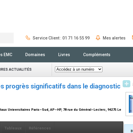
Service Client : 01 71 16 55 99
Mes alertes
Rechercher
és EMC
Domaines
Livres
Compléments
IRES ACTUALITÉS
s progrès significatifs dans le diagnostic
taux Universitaires Paris–Sud, AP–HP, 78 rue du Général–Leclerc, 94275 Le
Tableaux
Références
B