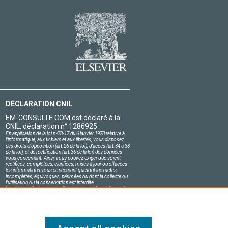
DÉCLARATION CNIL
EM-CONSULTE.COM est déclaré à la
CNIL, déclaration n° 1286925.
En application de la loi nº78-17 du 6 janvier 1978 relative à
l'informatique, aux fichiers et aux libertés, vous disposez
des droits d'opposition (art.26 de la loi), d'accès (art.34 à 38
de la loi), et de rectification (art.36 de la loi) des données
vous concernant. Ainsi, vous pouvez exiger que soient
rectifiées, complétées, clarifiées, mises à jour ou effacées
les informations vous concernant qui sont inexactes,
incomplètes, équivoques, périmées ou dont la collecte ou
l'utilisation ou la conservation est interdite.
Les informations personnelles concernant les visiteurs de
notre site, y compris leur identité, sont confidentielles.
Le responsable du site s'engage sur l'honneur à respecter
les conditions légales de confidentialité applicables en
France et à ne pas divulguer ces informations à des tiers.