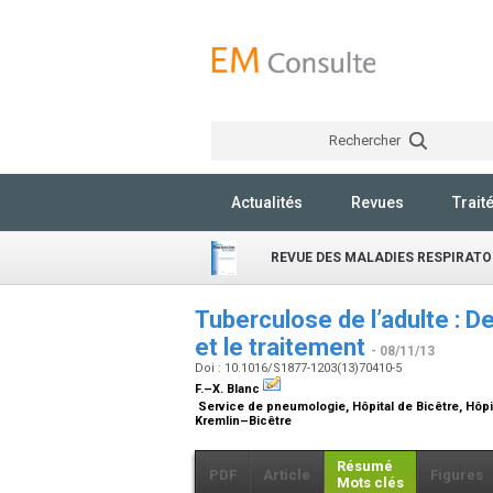
Rechercher
Actualités
Revues
Trait
REVUE DES MALADIES RESPIRATO
Tuberculose de l’adulte : De
et le traitement
- 08/11/13
Doi : 10.1016/S1877-1203(13)70410-5
F.–X. Blanc
Service de pneumologie, Hôpital de Bicêtre, Hôpi
Kremlin–Bicêtre
Résumé
PDF
Article
Figures
Mots clés