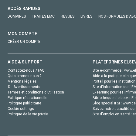
ACCÈS RAPIDES
DOMAINES
TRAITÉS EMC
REVUES
LIVRES
NOS FORMULES D'AB
MON COMPTE
CRÉER UN COMPTE
AIDE & SUPPORT
PLATEFORMES ELSE
Contactez-nous / FAQ
Site e-commerce :
www.el
Qui sommes-nous ?
Aide à la pratique clinique
Mentions légales
Portail pour les institution
© - Avertissements
Site d'information sur l'E
Termes et conditions d'utilisation
E-learning pour les infirmi
Politique rédactionnelle
Bibliothèque d'e-books Els
Politique publicitaire
Blog special IFSI :
www.gen
Cookie settings
Suivez notre actualité sur
Politique de la vie privée
Site d'emploi en santé :
e