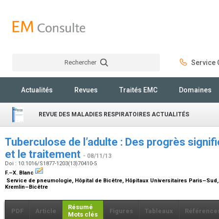
Rechercher
Service C
Rechercher
Actualités
Revues
Traités EMC
Domaines
REVUE DES MALADIES RESPIRATOIRES ACTUALITÉS
Tuberculose de l’adulte : Des progrès signifi
et le traitement
- 08/11/13
Doi : 10.1016/S1877-1203(13)70410-5
F.–X. Blanc
Service de pneumologie, Hôpital de Bicêtre, Hôpitaux Universitaires Paris–Sud,
Kremlin–Bicêtre
Résumé
PDF
Article
Figures
Tableaux
Référence
Mots clés