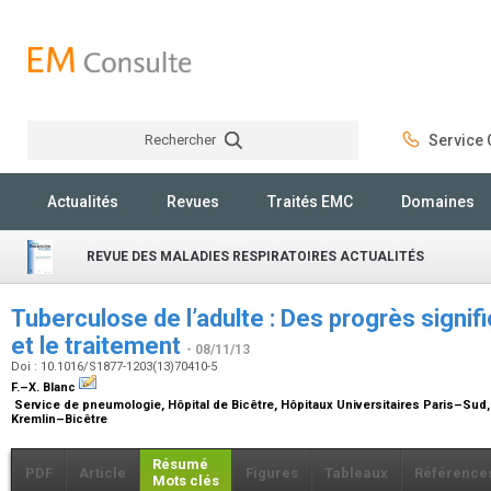
Rechercher
Service C
Rechercher
Actualités
Revues
Traités EMC
Domaines
REVUE DES MALADIES RESPIRATOIRES ACTUALITÉS
Tuberculose de l’adulte : Des progrès signifi
et le traitement
- 08/11/13
Doi : 10.1016/S1877-1203(13)70410-5
F.–X. Blanc
Service de pneumologie, Hôpital de Bicêtre, Hôpitaux Universitaires Paris–Sud,
Kremlin–Bicêtre
Résumé
PDF
Article
Figures
Tableaux
Référence
Mots clés