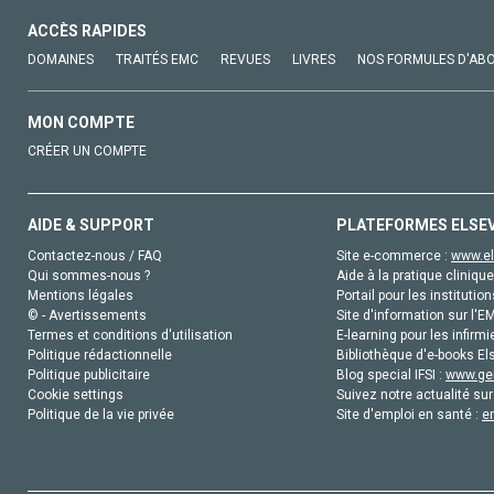
ACCÈS RAPIDES
DOMAINES
TRAITÉS EMC
REVUES
LIVRES
NOS FORMULES D'AB
MON COMPTE
CRÉER UN COMPTE
AIDE & SUPPORT
PLATEFORMES ELSE
Contactez-nous / FAQ
Site e-commerce :
www.el
Qui sommes-nous ?
Aide à la pratique clinique
Mentions légales
Portail pour les institution
© - Avertissements
Site d'information sur l'E
Termes et conditions d'utilisation
E-learning pour les infirmi
Politique rédactionnelle
Bibliothèque d'e-books Els
Politique publicitaire
Blog special IFSI :
www.gen
Cookie settings
Suivez notre actualité sur
Politique de la vie privée
Site d'emploi en santé :
e