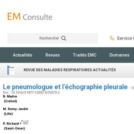
Rechercher
Service C
Rechercher
Actualités
Revues
Traités EMC
Domaines
REVUE DES MALADIES RESPIRATOIRES ACTUALITÉS
Le pneumologue et l’échographie pleurale
- 
Doi : 10.1016/S1877-1203(13)70373-2
B. Maitre
(Créteil)
M. Remy-Jardin
(Lille)
*
⁎
P. Richard
(Saint-Omer)