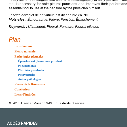
tool is necessary for safe pleural punctions and improves their performance.
essential tool to use at the bedside by the physician himself.
Le texte complet de cet article est disponible en PDF.
Mots-clés :
Échographie, Plèvre, Ponction, Épanchement
Keywords :
Ultrasound, Pleural, Puncture, Pleural effusion
Plan
Introduction
Plèvre normale
Pathologies pleurales
Épanchement pleural non purulent
Pneumothorax
Pleurésies purulentes
Pachypleurite
Autres pathologies
Revue de la littérature
Conclusion
Liens d’intérêts
© 2013 Elsevier Masson SAS. Tous droits réservés.
ACCÈS RAPIDES