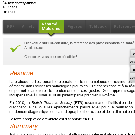
*
Auteur correspondant.
G. Briend
(Paris)
Résumé
PDF
Article
Figures
Tableaux
Référence
Mots clés
Bienvenue sur EM-consulte, la référence des professionnels de santé.
Article gratuit.
c
Connectez-vous pour en bénéficier!
vo
Résumé
co
La pratique de l’échographie pleurale par le pneumologue en routine reste 
démontré dans toutes les pathologies pleurales. Elle est nécessaire à la réali
et permet d’améliorer le rendement de ces gestes. Son apprentissage 
indispensable à utiliser au lit du patient par le praticien lui-même.
En 2010, la
British Thoracic Society
(BTS) recommande l’utilisation de 
diagnostique de tous les épanchements pleuraux et pour la réalisation 
rendement diagnostique que la radiographie thoracique et de la diminution d
Le texte complet de cet article est disponible en PDF.
Summary
Today few pneumologists use pleural ultrasonography in daily practice. Howev