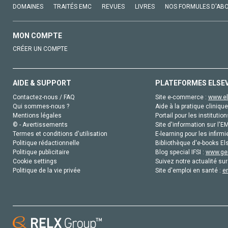
DOMAINES
TRAITÉS EMC
REVUES
LIVRES
NOS FORMULES D'AB
MON COMPTE
CRÉER UN COMPTE
AIDE & SUPPORT
PLATEFORMES ELSE
Contactez-nous / FAQ
Site e-commerce :
www.el
Qui sommes-nous ?
Aide à la pratique clinique
Mentions légales
Portail pour les institution
© - Avertissements
Site d'information sur l'E
Termes et conditions d'utilisation
E-learning pour les infirmi
Politique rédactionnelle
Bibliothèque d'e-books Els
Politique publicitaire
Blog special IFSI :
www.gen
Cookie settings
Suivez notre actualité sur
Politique de la vie privée
Site d'emploi en santé :
e