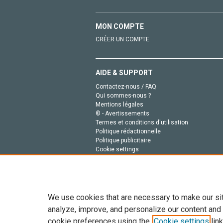
MON COMPTE
CRÉER UN COMPTE
AIDE & SUPPORT
Contactez-nous / FAQ
Qui sommes-nous ?
Mentions légales
© - Avertissements
Termes et conditions d'utilisation
Politique rédactionnelle
Politique publicitaire
Cookie settings
Politique de la vie privée
We use cookies that are necessary to make our si
analyze, improve, and personalize our content and
cookie preferences using the
Cookie settings
link
Tout le contenu de ce site: Copyright © 2026 Else