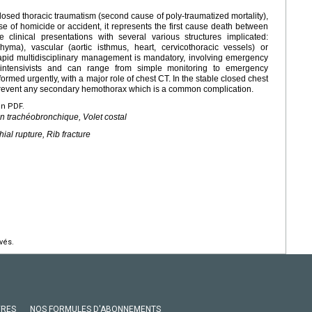
losed thoracic traumatism (second cause of poly-traumatized mortality),
e of homicide or accident, it represents the first cause death between
clinical presentations with several various structures implicated:
yma), vascular (aortic isthmus, heart, cervicothoracic vessels) or
 rapid multidisciplinary management is mandatory, involving emergency
 intensivists and can range from simple monitoring to emergency
rmed urgently, with a major role of chest CT. In the stable closed chest
 prevent any secondary hemothorax which is a common complication.
en PDF.
 trachéobronchique, Volet costal
al rupture, Rib fracture
vés.
VRES
NOS FORMULES D'ABONNEMENTS