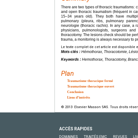
There are two types of thoracic traumatisms: c
and open thoracic traumatism (fréquent in cas
15–34 years old). They both have multiple 
pulmonary (pleura, ribs, pulmonary parench
neurologie (thoracic rachis). In any case, a
physicians, pulmonologists, surgeons and
thoracotomy. The lesions check should be perfo
trauma, a monitoring is always necessary to
Le texte complet de cet article est disponible 
Mots-clés :
Hémothorax, Thoracotomie, Lésion
Keywords :
Hemothorax, Thoracotomy, Branchi
Plan
Traumatisme thoracique fermé
Traumatisme thoracique ouvert
Conclusion
Liens d’intérêts
© 2013 Elsevier Masson SAS. Tous droits réser
ACCÈS RAPIDES
DOMAINES
TRAITÉS EMC
REVUES
LI