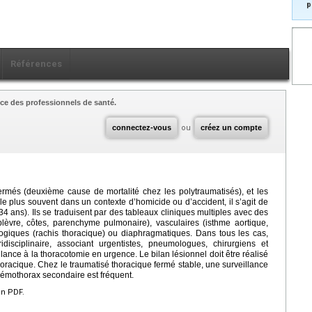
p
Références
ce des professionnels de santé.
connectez-vous
ou
créez un compte
ermés (deuxième cause de mortalité chez les polytraumatisés), et les
e plus souvent dans un contexte d’homicide ou d’accident, il s’agit de
4 ans). Ils se traduisent par des tableaux cliniques multiples avec des
plèvre, côtes, parenchyme pulmonaire), vasculaires (isthme aortique,
logiques (rachis thoracique) ou diaphragmatiques. Dans tous les cas,
isciplinaire, associant urgentistes, pneumologues, chirurgiens et
llance à la thoracotomie en urgence. Le bilan lésionnel doit être réalisé
oracique. Chez le traumatisé thoracique fermé stable, une surveillance
hémothorax secondaire est fréquent.
en PDF.