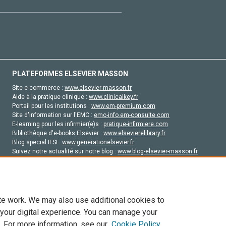
PLATEFORMES ELSEVIER MASSON
Site e-commerce :
www.elsevier-masson.fr
Aide à la pratique clinique :
www.clinicalkey.fr
Portail pour les institutions :
www.em-premium.com
Site d'information sur l'EMC :
emc-info.em-consulte.com
E-learning pour les infirmier(e)s :
pratique-infirmiere.com
Bibliothèque d'e-books Elsevier :
www.elsevierelibrary.fr
Blog special IFSI :
www.generationelsevier.fr
Suivez notre actualité sur notre blog :
www.blog-elsevier-masson.fr
Site d'emploi en santé :
emploisante.com
te work. We may also use additional cookies to
 your digital experience. You can manage your
. For more information, see our
Cookie Policy
vier, ses concédants de licence et ses contributeurs. Tout les droits sont réservés, y 