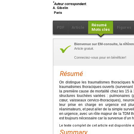
*
Auteur correspondant.
A. Gibelin
Paris
Résumé
PDF
Article
Figures
Mots clés
Bienvenue sur EM-consulte, la référen
Article gratuit.
Connectez-vous pour en bénéficier!
Résumé
On distingue les traumatismes thoraciques f
traumatismes thoraciques ouverts (survenant l
la première cause de mortalité chez les 15 à 3
structures touchées variées : pulmonaires (
cœur, vaisseaux cervico-thoraciques), neuro
leur prise en charge en urgence est plurid
réanimateurs, et peut aller de la simple survei
en urgence, avec un rôle majeur de la TDM th
est toujours nécessaire car la survenue d’un 
Le texte complet de cet article est disponible 
Summary