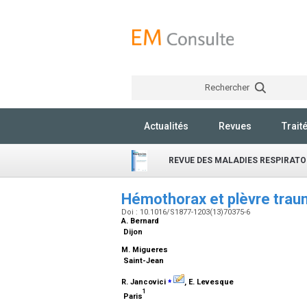
Rechercher
Actualités
Revues
Trait
REVUE DES MALADIES RESPIRATO
Hémothorax et plèvre tra
Doi : 10.1016/S1877-1203(13)70375-6
A. Bernard
Dijon
M. Migueres
Saint-Jean
⁎
R. Jancovici
, E. Levesque
1
Paris