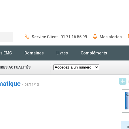
Service Client : 01 71 16 55 99
Mes alertes
Rechercher
és EMC
Domaines
Livres
Compléments
IRES ACTUALITÉS
umatique
- 08/11/13
B