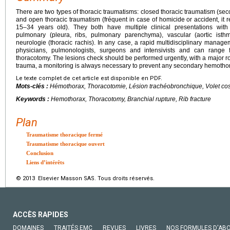
There are two types of thoracic traumatisms: closed thoracic traumatism (sec
and open thoracic traumatism (fréquent in case of homicide or accident, it 
15–34 years old). They both have multiple clinical presentations with 
pulmonary (pleura, ribs, pulmonary parenchyma), vascular (aortic isthm
neurologie (thoracic rachis). In any case, a rapid multidisciplinary manag
physicians, pulmonologists, surgeons and intensivists and can range
thoracotomy. The lesions check should be performed urgently, with a major rol
trauma, a monitoring is always necessary to prevent any secondary hemotho
Le texte complet de cet article est disponible en PDF.
Mots-clés :
Hémothorax, Thoracotomie, Lésion trachéobronchique, Volet cos
Keywords :
Hemothorax, Thoracotomy, Branchial rupture, Rib fracture
Plan
Traumatisme thoracique fermé
Traumatisme thoracique ouvert
Conclusion
Liens d’intérêts
© 2013 Elsevier Masson SAS. Tous droits réservés.
ACCÈS RAPIDES
DOMAINES
TRAITÉS EMC
REVUES
LIVRES
NOS FORMULES D'AB