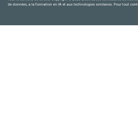
de données, a la formation en IA et aux technologies similaires. Pour tout con