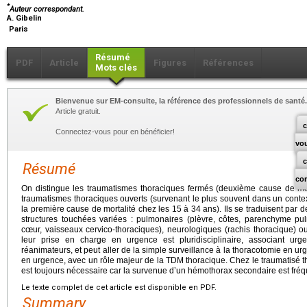
*
Auteur correspondant.
A. Gibelin
Paris
Résumé
PDF
Article
Figures
Références
Mots clés
Bienvenue sur EM-consulte, la référence des professionnels de santé.
Article gratuit.
c
Connectez-vous pour en bénéficier!
vo
Résumé
co
On distingue les traumatismes thoraciques fermés (deuxième cause de mort
traumatismes thoraciques ouverts (survenant le plus souvent dans un context
la première cause de mortalité chez les 15 à 34 ans). Ils se traduisent par 
structures touchées variées : pulmonaires (plèvre, côtes, parenchyme pul
cœur, vaisseaux cervico-thoraciques), neurologiques (rachis thoracique) 
leur prise en charge en urgence est pluridisciplinaire, associant urge
réanimateurs, et peut aller de la simple surveillance à la thoracotomie en urg
en urgence, avec un rôle majeur de la TDM thoracique. Chez le traumatisé t
est toujours nécessaire car la survenue d’un hémothorax secondaire est fréq
Le texte complet de cet article est disponible en PDF.
Summary