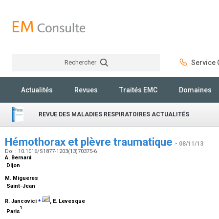
Rechercher
Service C
Rechercher
Actualités
Revues
Traités EMC
Domaines
REVUE DES MALADIES RESPIRATOIRES ACTUALITÉS
Hémothorax et plèvre traumatique
- 08/11/13
Doi : 10.1016/S1877-1203(13)70375-6
A. Bernard
Dijon
M. Migueres
Saint-Jean
⁎
R. Jancovici
, E. Levesque
1
Paris