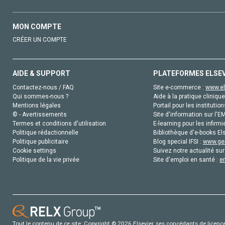
MON COMPTE
CRÉER UN COMPTE
AIDE & SUPPORT
PLATEFORMES ELSE
Contactez-nous / FAQ
Site e-commerce :
www.el
Qui sommes-nous ?
Aide à la pratique clinique
Mentions légales
Portail pour les institution
© - Avertissements
Site d'information sur l'E
Termes et conditions d'utilisation
E-learning pour les infirmi
Politique rédactionnelle
Bibliothèque d'e-books Els
Politique publicitaire
Blog special IFSI :
www.gen
Cookie settings
Suivez notre actualité sur
Politique de la vie privée
Site d'emploi en santé :
e
Tout le contenu de ce site: Copyright © 2026 Elsevier, ses concédants de licence e