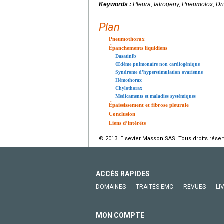
Keywords :
Pleura, Iatrogeny, Pneumotox, Dr
Plan
Pneumothorax
Épanchements liquidiens
Dasatinib
Œdème pulmonaire non cardiogénique
Syndrome d’hyperstimulation ovarienne
Hémothorax
Chylothorax
Médicaments et maladies systémiques
Épaississement et fibrose pleurale
Conclusion
Liens d’intérêts
© 2013 Elsevier Masson SAS. Tous droits réser
ACCÈS RAPIDES
DOMAINES
TRAITÉS EMC
REVUES
LI
MON COMPTE