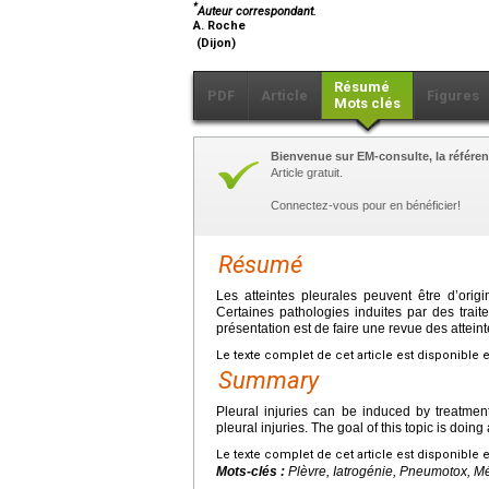
*
Auteur correspondant.
A. Roche
(Dijon)
Résumé
PDF
Article
Figures
Mots clés
Bienvenue sur EM-consulte, la référen
Article gratuit.
Connectez-vous pour en bénéficier!
Résumé
Les atteintes pleurales peuvent être d’ori
Certaines pathologies induites par des trait
présentation est de faire une revue des atteint
Le texte complet de cet article est disponible 
Summary
Pleural injuries can be induced by treatme
pleural injuries. The goal of this topic is doing
Le texte complet de cet article est disponible 
Mots-clés :
Plèvre, Iatrogénie, Pneumotox, M