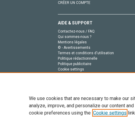
CRÉER UN COMPTE
AIDE & SUPPORT
Contactez-nous / FAQ
Qui sommes-nous ?
Mentions légales
© - Avertissements
Termes et conditions d'utilisation
Politique rédactionnelle
Politique publicitaire
Cookie settings
Politique de la vie privée
We use cookies that are necessary to make our si
analyze, improve, and personalize our content and
cookie preferences using the
Cookie settings
link
Tout le contenu de ce site: Copyright © 2026 Else
de données, a la formation en IA et aux technol