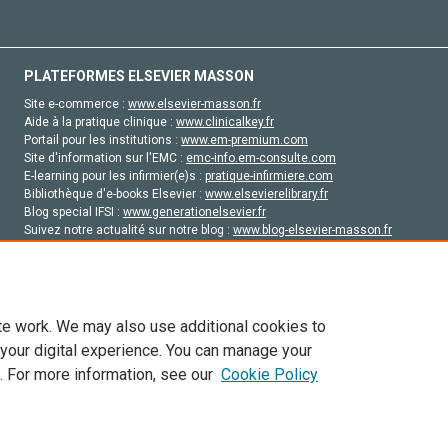
PLATEFORMES ELSEVIER MASSON
Site e-commerce :
www.elsevier-masson.fr
Aide à la pratique clinique :
www.clinicalkey.fr
Portail pour les institutions :
www.em-premium.com
Site d'information sur l'EMC :
emc-info.em-consulte.com
E-learning pour les infirmier(e)s :
pratique-infirmiere.com
Bibliothèque d'e-books Elsevier :
www.elsevierelibrary.fr
Blog special IFSI :
www.generationelsevier.fr
Suivez notre actualité sur notre blog :
www.blog-elsevier-masson.fr
Site d'emploi en santé :
emploisante.com
te work. We may also use additional cookies to
 your digital experience. You can manage your
. For more information, see our
Cookie Policy
vier, ses concédants de licence et ses contributeurs. Tout les droits sont réservés, y 
ogies similaires. Pour tout contenu en libre accès, les conditions de licence Creati