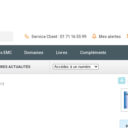
Service Client : 01 71 16 55 99
Mes alertes
Rechercher
és EMC
Domaines
Livres
Compléments
IRES ACTUALITÉS
/13
B