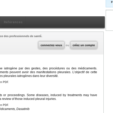
p
Références
ce des professionnels de santé.
connectez-vous
ou
créez un compte
gine iatrogène par des gestes, des procédures ou des médicaments.
ements peuvent avoir des manifestations pleurales. L’objectif de cette
es pleurales iatrogènes dans leur diversité.
en PDF.
nts or proceedings. Some diseases, induced by treatments may have
 a review of those induced pleural injuries.
en PDF.
édicaments, Dasatinib