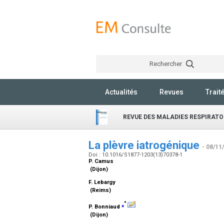
Rechercher
Actualités
Revues
Trait
REVUE DES MALADIES RESPIRATO
La plèvre iatrogénique
- 08/11
Doi : 10.1016/S1877-1203(13)70378-1
P. Camus
(Dijon)
F. Lebargy
(Reims)
*
⁎
P. Bonniaud
(Dijon)