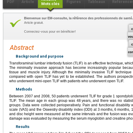
PDF
Article
Figures
Tableaux
Référence
Mots clés
Bienvenue sur EM-consulte, la référence des professionnels de santé.
Article gratuit.
c
Connectez-vous pour en bénéficier!
vo
Abstract
co
Background and purpose
Transforaminal lumbar interbody fusion (TLIF) is an effective technique, whic
The minimally invasive approach has become increasingly popular because 
tissue and muscle injury. Although the minimally invasive TLIF technique h
compared with open TLIF has yet to be established. The authors prospecti
who underwent mini-open TLIF with patients who underwent open TLIF.
Methods
Between 2007 and 2008, 50 patients underwent TLIF for grade 1 spondyloli
TLIF. The mean age in each group was 48
years, and there was no statist
groups. Data were collected perioperatively. Pain and functional disabilit
scale (VAS) and the Oswestry disability index (ODI) at 3
months, 6
months, 
and disc height were measured at the same intervals and the fusion was eva
damage was evaluated by measuring the serum myoglobin and creatine phosp
Results