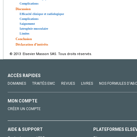
Complications
Discussion
Efficacité clinique et radiologique
Complications
Saignement
Iatrogénie musculaire
Limites
Conclusion
Déclaration d’intérêts
© 2013 Elsevier Masson SAS. Tous droits réservés.
ACCÈS RAPIDES
DOMAINES
TRAITÉS EMC
REVUES
LIVRES
NOS FORMULES D'AB
MON COMPTE
CRÉER UN COMPTE
AIDE & SUPPORT
PLATEFORMES ELSE