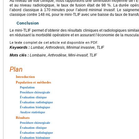
Au niveau de vue clinique, nous rapportions une diminution moyenne de l’EV
et au niveau radiologique, le taux de fusion était de 98 %. La durée opéra
l’abord classique à 170
minutes pour l’abord minimal invasif. Le saignem
classique contre 148
mL pour le mini-TLIF avec une baisse du taux de transf
Conclusion
Le mini-TLIF permet d’obtenir des résultats cliniques et radiologiques similai
en réduisant la morbidité opératoire et en assurant l’économie de la muscula
Le texte complet de cet article est disponible en PDF.
Keywords :
Lumbar, Arthrodesis, Minimal invasive, TLIF
Mots clés :
Lombaire, Arthrodèse, Mini-invasif, TLIF
Plan
Introduction
Population et méthodes
Population
Procédure chirurgicale
Évaluation clinique
Évaluation radiologique
Évaluation biologique
Analyse statistique
Résultats
Procédure chirurgicale
Évaluation clinique
Évaluation radiologique
Évaluation biologique