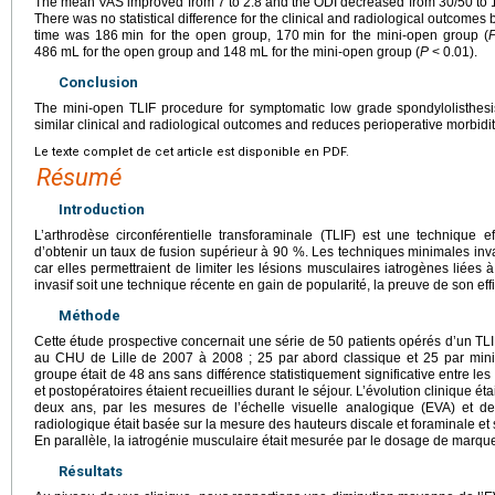
The mean VAS improved from 7 to 2.8 and the ODI decreased from 30/50 to 1
There was no statistical difference for the clinical and radiological outcom
time was 186
min for the open group, 170
min for the mini-open group (
486
mL for the open group and 148
mL for the mini-open group (
P
<
0.01).
Conclusion
The mini-open TLIF procedure for symptomatic low grade spondylolisthesis
similar clinical and radiological outcomes and reduces perioperative morbidit
Le texte complet de cet article est disponible en PDF.
Résumé
Introduction
L’arthrodèse circonférentielle transforaminale (TLIF) est une technique e
d’obtenir un taux de fusion supérieur à 90 %. Les techniques minimales inva
car elles permettraient de limiter les lésions musculaires iatrogènes liées 
invasif soit une technique récente en gain de popularité, la preuve de son effic
Méthode
Cette étude prospective concernait une série de 50 patients opérés d’un TLI
au CHU de Lille de 2007 à 2008 ; 25 par abord classique et 25 par mi
groupe était de 48
ans sans différence statistiquement significative entre l
et postopératoires étaient recueillies durant le séjour. L’évolution clinique éta
deux ans, par les mesures de l’échelle visuelle analogique (EVA) et de 
radiologique était basée sur la mesure des hauteurs discale et foraminale et 
En parallèle, la iatrogénie musculaire était mesurée par le dosage de marq
Résultats