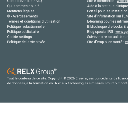
Contactez-nous / FAQ
Site e-commerce :
www.el
Qui sommes-nous ?
Aide à la pratique clinique
Mentions légales
Portail pour les institution
© - Avertissements
Site d'information sur l'E
Termes et conditions d'utilisation
E-learning pour les infirmi
Politique rédactionnelle
Bibliothèque d'e-books Els
Politique publicitaire
Blog special IFSI :
www.gen
Cookie settings
Suivez notre actualité sur
Politique de la vie privée
Site d'emploi en santé :
e
Tout le contenu de ce site: Copyright © 2026 Elsevier, ses concédants de licence e
de données, a la formation en IA et aux technologies similaires. Pour tout con