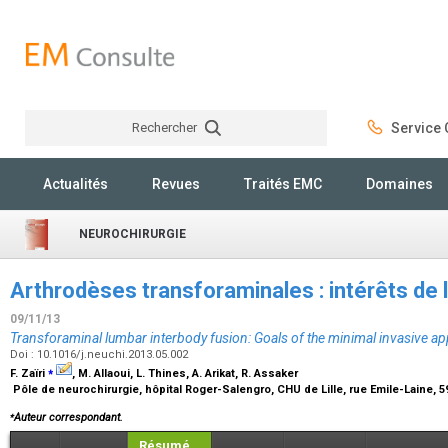
Rechercher
Service C
Rechercher
Actualités
Revues
Traités EMC
Domaines
NEUROCHIRURGIE
Arthrodèses transforaminales : intérêts de l
09/11/13
Transforaminal lumbar interbody fusion: Goals of the minimal invasive a
Doi : 10.1016/j.neuchi.2013.05.002
⁎
F. Zaïri
, M. Allaoui, L. Thines, A. Arikat, R. Assaker
Pôle de neurochirurgie, hôpital Roger-Salengro, CHU de Lille, rue Emile-Laine, 5
⁎
Auteur correspondant.
Résumé