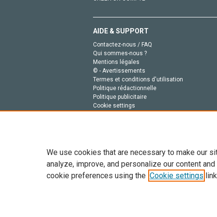
AIDE & SUPPORT
Contactez-nous / FAQ
Qui sommes-nous ?
Mentions légales
© - Avertissements
Termes et conditions d'utilisation
Politique rédactionnelle
Politique publicitaire
Cookie settings
Politique de la vie privée
We use cookies that are necessary to make our si
analyze, improve, and personalize our content and
cookie preferences using the
Cookie settings
link
Tout le contenu de ce site: Copyright © 2026 Else
de données, a la formation en IA et aux technol