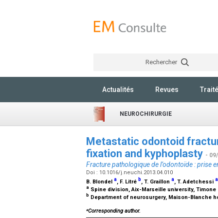
Rechercher
Actualités
Revues
Trait
NEUROCHIRURGIE
Metastatic odontoid fract
fixation and kyphoplasty
- 09
Fracture pathologique de l’odontoïde : prise e
Doi : 10.1016/j.neuchi.2013.04.010
a
b
a
a
B. Blondel
, F. Litré
, T. Graillon
, T. Adetchessi
a
Spine division, Aix-Marseille university, Timone 
b
Department of neurosurgery, Maison-Blanche hos
⁎
Corresponding author.