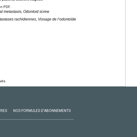
en PDF.
nal metastasis, Odontoid screw
tastases rachidiennes, Vissage de l’odontoïde
vés.
VRES
NOS FORMULES D'ABONNEMENTS