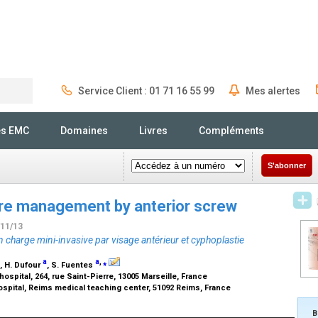
Service Client : 01 71 16 55 99
Mes alertes
Rechercher
és EMC
Domaines
Livres
Compléments
S'abonner
ure management by anterior screw
/11/13
n charge mini-invasive par visage antérieur et cyphoplastie
a
a
,
⁎
, H. Dufour
, S. Fuentes
hospital, 264, rue Saint-Pierre, 13005 Marseille, France
pital, Reims medical teaching center, 51092 Reims, France
B