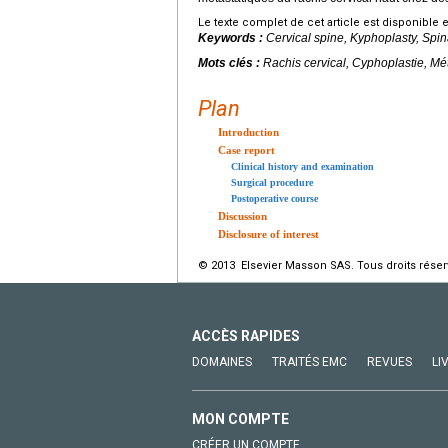
Le texte complet de cet article est disponible 
Keywords :
Cervical spine, Kyphoplasty, Spi
Mots clés :
Rachis cervical, Cyphoplastie, Mé
Plan
Introduction
Case report
Clinical history and examination
Surgical procedure
Postoperative course
Discussion
Disclosure of interest
© 2013 Elsevier Masson SAS. Tous droits réser
ACCÈS RAPIDES
DOMAINES
TRAITÉS EMC
REVUES
LI
MON COMPTE
CRÉER UN COMPTE