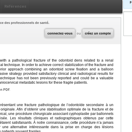
p
Références
ce des professionnels de santé.
connectez-vous
ou
créez un compte
ith a pathological fracture of the odontoid dens related to a renal
 technique. In order to achieve correct stabilization of the fracture and
nterior approach combining an odontoid screw fixation and a balloon
ve strategy provided satisfactory clinical and radiological results for
s technique has not been previously reported and could be a valuable
iocervical metastatic lesions for these fragile patients.
en PDF.
présentant une fracture pathologique de l’odontoïde secondaire à un
riginale. Afin d’obtenir une stabilisation optimale de la fracture et de
rvical, une procédure chirurgicale associant cyphoplastie par ballonnets
lisée. Les résultats cliniques et radiographiques obtenus par cette
étaient satisfaisants. À notre connaissance, cette procédure n’a jamais
er une alternative intéressante dans la prise en charge des lésions
 patients souvent fragiles.