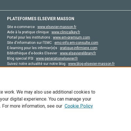
PLATEFORMES ELSEVIER MASSON
Site e-commerce :
www.elsevier-masson.fr
Aide à la pratique clinique :
www.clinicalkey.fr
Portail pour les institutions :
www.em-premium.com
Site d'information sur l'EMC :
emc-info.em-consulte.com
E-learning pour les infirmier(e)s :
pratique-infirmiere.com
Bibliothèque d'e-books Elsevier :
www.elsevierelibrary.fr
Blog special IFSI :
www.generationelsevier.fr
Suivez notre actualité sur notre blog :
www.blog-elsevier-masson.fr
Site d'emploi en santé :
emploisante.com
te work. We may also use additional cookies to
 your digital experience. You can manage your
. For more information, see our
Cookie Policy
vier, ses concédants de licence et ses contributeurs. Tout les droits sont réservés, y 
ogies similaires. Pour tout contenu en libre accès, les conditions de licence Creati