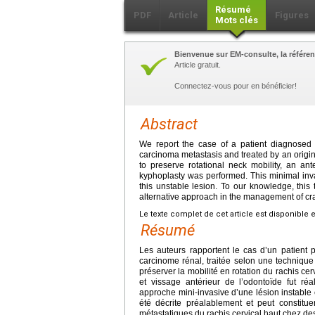
Résumé
PDF
Article
Figures
Mots clés
Bienvenue sur EM-consulte, la référen
Article gratuit.
Connectez-vous pour en bénéficier!
Abstract
We report the case of a patient diagnosed w
carcinoma metastasis and treated by an original
to preserve rotational neck mobility, an a
kyphoplasty was performed. This minimal invasi
this unstable lesion. To our knowledge, thi
alternative approach in the management of cran
Le texte complet de cet article est disponible 
Résumé
Les auteurs rapportent le cas d’un patient 
carcinome rénal, traitée selon une technique o
préserver la mobilité en rotation du rachis ce
et vissage antérieur de l’odontoïde fut réa
approche mini-invasive d’une lésion instable 
été décrite préalablement et peut constitu
métastatiques du rachis cervical haut chez des