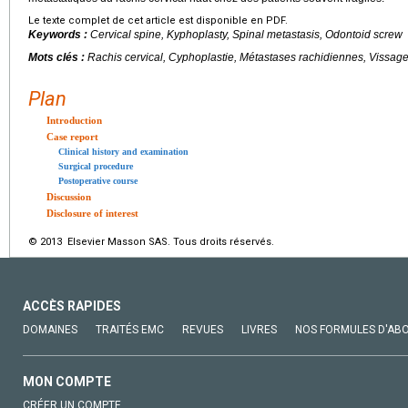
Le texte complet de cet article est disponible en PDF.
Keywords :
Cervical spine, Kyphoplasty, Spinal metastasis, Odontoid screw
Mots clés :
Rachis cervical, Cyphoplastie, Métastases rachidiennes, Vissage
Plan
Introduction
Case report
Clinical history and examination
Surgical procedure
Postoperative course
Discussion
Disclosure of interest
© 2013 Elsevier Masson SAS. Tous droits réservés.
ACCÈS RAPIDES
DOMAINES
TRAITÉS EMC
REVUES
LIVRES
NOS FORMULES D'AB
MON COMPTE
CRÉER UN COMPTE