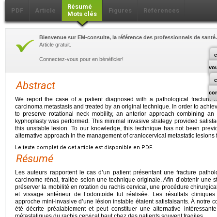
Résumé
PDF
Article
Figures
Références
Mots clés
Bienvenue sur EM-consulte, la référence des professionnels de santé.
Article gratuit.
c
Connectez-vous pour en bénéficier!
vo
Abstract
co
We report the case of a patient diagnosed with a pathological fracture o
carcinoma metastasis and treated by an original technique. In order to achieve
to preserve rotational neck mobility, an anterior approach combining an
kyphoplasty was performed. This minimal invasive strategy provided satisfact
this unstable lesion. To our knowledge, this technique has not been prev
alternative approach in the management of craniocervical metastatic lesions fo
Le texte complet de cet article est disponible en PDF.
Résumé
Les auteurs rapportent le cas d’un patient présentant une fracture patho
carcinome rénal, traitée selon une technique originale. Afin d’obtenir une st
préserver la mobilité en rotation du rachis cervical, une procédure chirurgic
et vissage antérieur de l’odontoïde fut réalisée. Les résultats clinique
approche mini-invasive d’une lésion instable étaient satisfaisants. À notre 
été décrite préalablement et peut constituer une alternative intéressan
métastatiques du rachis cervical haut chez des patients souvent fragiles.