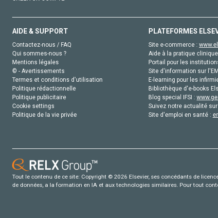
AIDE & SUPPORT
PLATEFORMES ELSE
Contactez-nous / FAQ
Site e-commerce :
www.el
Qui sommes-nous ?
Aide à la pratique clinique
Mentions légales
Portail pour les institution
© - Avertissements
Site d'information sur l'E
Termes et conditions d'utilisation
E-learning pour les infirmi
Politique rédactionnelle
Bibliothèque d'e-books Els
Politique publicitaire
Blog special IFSI :
www.gen
Cookie settings
Suivez notre actualité sur
Politique de la vie privée
Site d'emploi en santé :
e
Tout le contenu de ce site: Copyright © 2026 Elsevier, ses concédants de licence e
de données, a la formation en IA et aux technologies similaires. Pour tout con