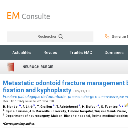
Rechercher
Service C
Rechercher
Actualités
Revues
Traités EMC
Domaines
NEUROCHIRURGIE
Metastatic odontoid fracture management b
fixation and kyphoplasty
- 09/11/13
Fracture pathologique de l’odontoïde : prise en charge mini-invasive par v
Doi : 10.1016/j.neuchi.2013.04.010
a
b
a
a
a
a
,
⁎
B. Blondel
, F. Litré
, T. Graillon
, T. Adetchessi
, H. Dufour
, S. Fuentes
a
Spine division, Aix-Marseille university, Timone hospital, 264, rue Saint-Pierre,
b
Department of neurosurgery, Maison-Blanche hospital, Reims medical teaching
⁎
Corresponding author.