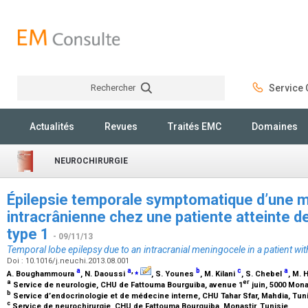
Rechercher
Service C
Rechercher
Actualités
Revues
Traités EMC
Domaines
NEUROCHIRURGIE
Épilepsie temporale symptomatique d’une 
intracrânienne chez une patiente atteinte 
type 1
- 09/11/13
Temporal lobe epilepsy due to an intracranial meningocele in a patient wi
Doi : 10.1016/j.neuchi.2013.08.001
a
a
,
⁎
b
c
a
A. Boughammoura
, N. Daoussi
, S. Younes
, M. Kilani
, S. Chebel
, M. 
a
er
Service de neurologie, CHU de Fattouma Bourguiba, avenue 1
juin, 5000 Mona
b
Service d’endocrinologie et de médecine interne, CHU Tahar Sfar, Mahdia, Tun
c
Service de neurochirurgie, CHU de Fattouma Bourguiba, Monastir, Tunisie