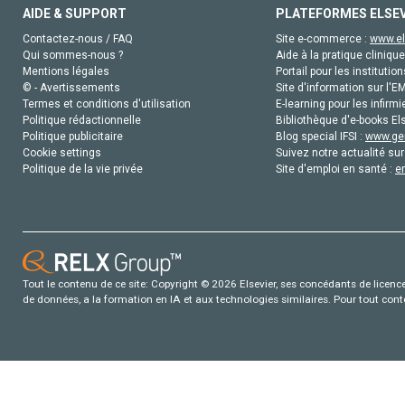
AIDE & SUPPORT
PLATEFORMES ELSE
Contactez-nous / FAQ
Site e-commerce :
www.el
Qui sommes-nous ?
Aide à la pratique clinique
Mentions légales
Portail pour les institution
© - Avertissements
Site d'information sur l'E
Termes et conditions d'utilisation
E-learning pour les infirmi
Politique rédactionnelle
Bibliothèque d'e-books Els
Politique publicitaire
Blog special IFSI :
www.gen
Cookie settings
Suivez notre actualité sur
Politique de la vie privée
Site d'emploi en santé :
e
Tout le contenu de ce site: Copyright © 2026 Elsevier, ses concédants de licence e
de données, a la formation en IA et aux technologies similaires. Pour tout con