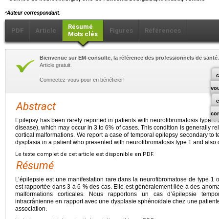
⁎
Auteur correspondant.
Résumé
PDF
Article
Figures
Références
Mots clés
Bienvenue sur EM-consulte, la référence des professionnels de santé.
Article gratuit.
c
Connectez-vous pour en bénéficier!
vo
Abstract
co
Epilepsy has been rarely reported in patients with neurofibromatosis type 
disease), which may occur in 3 to 6% of cases. This condition is generally r
cortical malformations. We report a case of temporal epilepsy secondary to
dysplasia in a patient who presented with neurofibromatosis type 1 and also d
Le texte complet de cet article est disponible en PDF.
Résumé
L’épilepsie est une manifestation rare dans la neurofibromatose de type 1
est rapportée dans 3 à 6 % des cas. Elle est généralement liée à des anoma
malformations corticales. Nous rapportons un cas d’épilepsie temp
intracrânienne en rapport avec une dysplasie sphénoïdale chez une patiente
association.