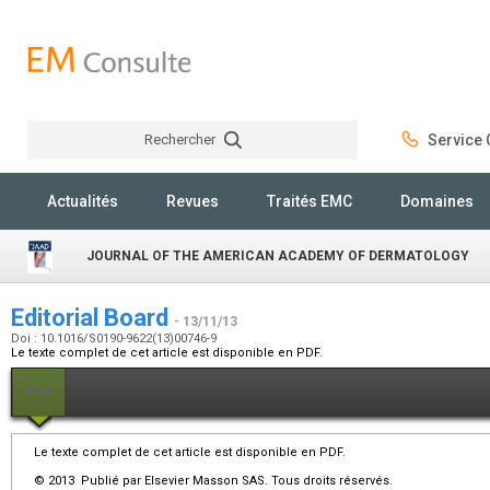
Rechercher
Service C
Rechercher
Actualités
Revues
Traités EMC
Domaines
JOURNAL OF THE AMERICAN ACADEMY OF DERMATOLOGY
Editorial Board
- 13/11/13
Doi : 10.1016/S0190-9622(13)00746-9
Le texte complet de cet article est disponible en PDF.
PDF
Le texte complet de cet article est disponible en PDF.
© 2013 Publié par Elsevier Masson SAS. Tous droits réservés.