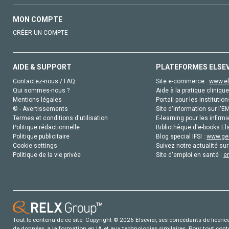
MON COMPTE
CRÉER UN COMPTE
AIDE & SUPPORT
PLATEFORMES ELSE
Contactez-nous / FAQ
Site e-commerce :
www.el
Qui sommes-nous ?
Aide à la pratique clinique
Mentions légales
Portail pour les institution
© - Avertissements
Site d'information sur l'E
Termes et conditions d'utilisation
E-learning pour les infirmi
Politique rédactionnelle
Bibliothèque d'e-books Els
Politique publicitaire
Blog special IFSI :
www.gen
Cookie settings
Suivez notre actualité sur
Politique de la vie privée
Site d'emploi en santé :
e
Tout le contenu de ce site: Copyright © 2026 Elsevier, ses concédants de licence e
de données, a la formation en IA et aux technologies similaires. Pour tout con