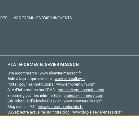
VRES
NOS FORMULES D'ABONNEMENTS
PLATEFORMES ELSEVIER MASSON
Site e-commerce :
www.elsevier-masson.fr
Aide à la pratique clinique :
www.clinicalkey.fr
Portail pour les institutions :
www.em-premium.com
Site d'information sur l'EMC :
emc-info.em-consulte.com
E-learning pour les infirmier(e)s :
pratique-infirmiere.com
Bibliothèque d'e-books Elsevier :
www.elsevierelibrary.fr
Blog special IFSI :
www.generationelsevier.fr
Suivez notre actualité sur notre blog :
www.blog-elsevier-masson.fr
Site d'emploi en santé :
emploisante.com