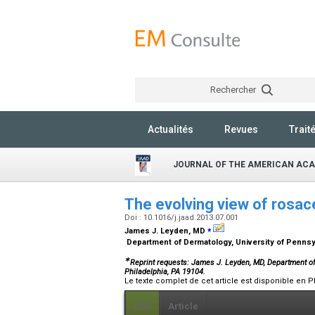
Rechercher
Actualités
Revues
Trait
JOURNAL OF THE AMERICAN AC
The evolving view of rosa
Doi : 10.1016/j.jaad.2013.07.001
⁎
James J. Leyden,
MD
Department of Dermatology, University of Pennsy
∗
Reprint requests: James J. Leyden, MD, Department of
Philadelphia, PA 19104.
Le texte complet de cet article est disponible en P
PDF
Article