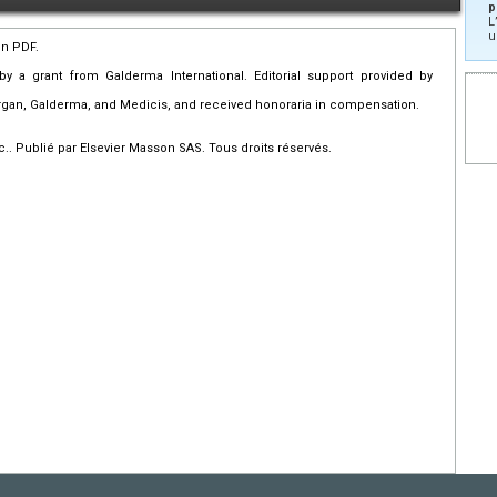
p
L
u
en PDF.
by a grant from Galderma International. Editorial support provided by
ergan, Galderma, and Medicis, and received honoraria in compensation.
 Publié par Elsevier Masson SAS. Tous droits réservés.