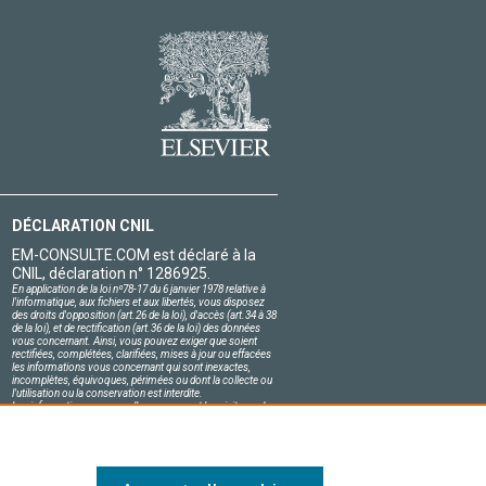
DÉCLARATION CNIL
EM-CONSULTE.COM est déclaré à la
CNIL, déclaration n° 1286925.
En application de la loi nº78-17 du 6 janvier 1978 relative à
l'informatique, aux fichiers et aux libertés, vous disposez
des droits d'opposition (art.26 de la loi), d'accès (art.34 à 38
de la loi), et de rectification (art.36 de la loi) des données
vous concernant. Ainsi, vous pouvez exiger que soient
rectifiées, complétées, clarifiées, mises à jour ou effacées
les informations vous concernant qui sont inexactes,
incomplètes, équivoques, périmées ou dont la collecte ou
l'utilisation ou la conservation est interdite.
Les informations personnelles concernant les visiteurs de
notre site, y compris leur identité, sont confidentielles.
Le responsable du site s'engage sur l'honneur à respecter
les conditions légales de confidentialité applicables en
France et à ne pas divulguer ces informations à des tiers.