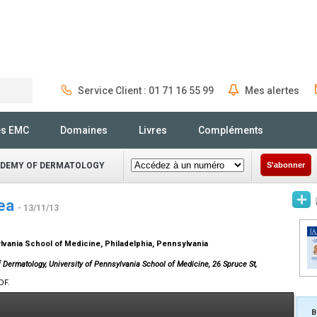
Service Client : 01 71 16 55 99
Mes alertes
Rechercher
és EMC
Domaines
Livres
Compléments
ADEMY OF DERMATOLOGY
S'abonner
cea
- 13/11/13
lvania School of Medicine, Philadelphia, Pennsylvania
 Dermatology, University of Pennsylvania School of Medicine, 26 Spruce St,
DF.
B