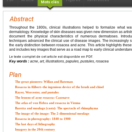
Mots clés
Abstract
Throughout the 1800s, clinical illustrations helped to formalize what wa
dermatology. Knowledge of skin diseases was given new dimension as artists a
document the physical characteristics of numerous dermatoses. Introd
techniques advanced the clinical use of disease images. The increasingly s
the early distinction between rosacea and acne. This article highlights these 
and includes key images that serve as a road map to early clinical understan
Le texte complet de cet article est disponible en PDF.
Key words :
acne, art, illustrations, papules, pustules, rosacea
Plan
The great pioneers: Willan and Bateman
Rosacea in Alibert–the ingenious device of the brush and chisel
Rayer, Worcester, and pustules
The lessons of acne rosacea: Cazenave
The atlas of von Hebra and rosacea in Vienna
Baretta and moulage (casts): The spectacle of rhinophyma
The image of the image: The 2-dimensional moulage
Rosacea in photography: 1840 to 1900
The last days of lithography
Imagery in the 20th century