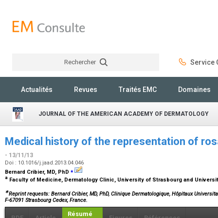
Rechercher
Service C
Rechercher
Actualités
Revues
Traités EMC
Domaines
JOURNAL OF THE AMERICAN ACADEMY OF DERMATOLOGY
Medical history of the representation of ro
- 13/11/13
Doi : 10.1016/j.jaad.2013.04.046
⁎
Bernard Cribier,
MD, PhD
a
Faculty of Medicine, Dermatology Clinic, University of Strasbourg and Universi
∗
Reprint requests: Bernard Cribier, MD, PhD, Clinique Dermatologique, Hôpitaux Universita
F-67091 Strasbourg Cedex, France.
Résumé
PDF
Article
Figures
Références