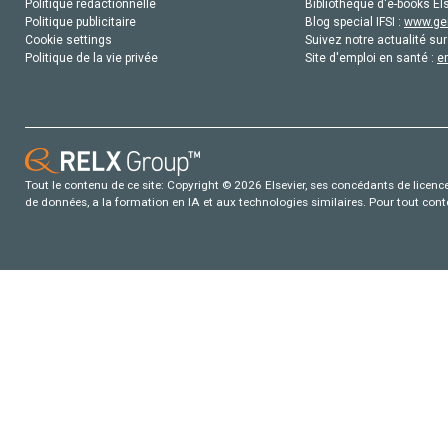
Politique rédactionnelle
Bibliothèque d'e-books Els
Politique publicitaire
Blog special IFSI :
www.gen
Cookie settings
Suivez notre actualité sur
Politique de la vie privée
Site d'emploi en santé :
e
Tout le contenu de ce site: Copyright © 2026 Elsevier, ses concédants de licence e
de données, a la formation en IA et aux technologies similaires. Pour tout con