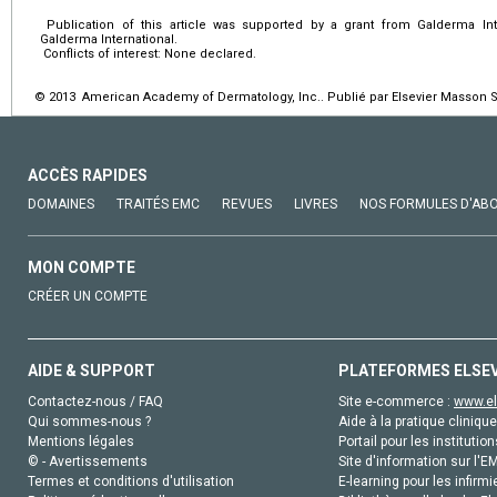
Publication of this article was supported by a grant from Galderma Inte
Galderma International.
Conflicts of interest: None declared.
© 2013 American Academy of Dermatology, Inc.. Publié par Elsevier Masson SA
ACCÈS RAPIDES
DOMAINES
TRAITÉS EMC
REVUES
LIVRES
NOS FORMULES D'AB
MON COMPTE
CRÉER UN COMPTE
AIDE & SUPPORT
PLATEFORMES ELSE
Contactez-nous / FAQ
Site e-commerce :
www.el
Qui sommes-nous ?
Aide à la pratique clinique
Mentions légales
Portail pour les institution
© - Avertissements
Site d'information sur l'E
Termes et conditions d'utilisation
E-learning pour les infirmi