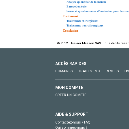
Analyse quantifiée de la marche
Baropodométrie
Scores et questionnaires d’évaluation pour les résu
Traitement
Traitements chirurgicaux
Traitements non chirurgicaux
Conclusion
© 2012 Elsevier Masson SAS. Tous droits réser
ACCÈS RAPIDES
DOMAINES
TRAITÉS EMC
REVUES
LI
MON COMPTE
CRÉER UN COMPTE
AIDE & SUPPORT
Contactez-nous / FAQ
Qui sommes-nous ?