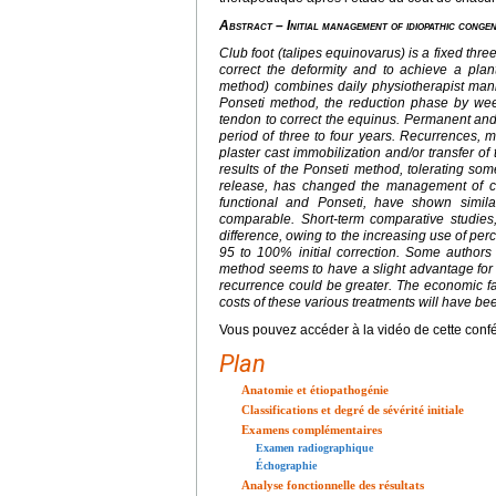
Abstract
–
Initial management of idiopathic conge
Club foot (talipes equinovarus) is a fixed thr
correct the deformity and to achieve a plan
method) combines daily physiotherapist man
Ponseti method, the reduction phase by wee
tendon to correct the equinus. Permanent and 
period of three to four years. Recurrences, m
plaster cast immobilization and/or transfer of
results of the Ponseti method, tolerating som
release, has changed the management of cl
functional and Ponseti, have shown simila
comparable. Short-term comparative studies, 
difference, owing to the increasing use of per
95 to 100% initial correction. Some author
method seems to have a slight advantage for sev
recurrence could be greater. The economic fa
costs of these various treatments will have b
Vous pouvez accéder à la vidéo de cette conf
Plan
Anatomie et étiopathogénie
Classifications et degré de sévérité initiale
Examens complémentaires
Examen radiographique
Échographie
Analyse fonctionnelle des résultats