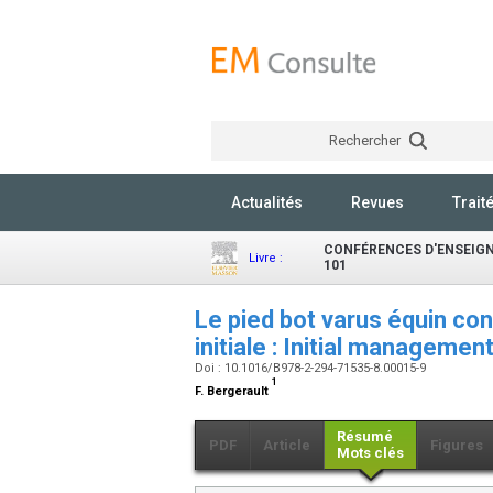
Rechercher
Actualités
Revues
Trait
CONFÉRENCES D'ENSEIGN
Livre :
101
Le pied bot varus équin con
initiale : Initial managemen
Doi : 10.1016/B978-2-294-71535-8.00015-9
1
F. Bergerault
Résumé
PDF
Article
Figures
Mots clés