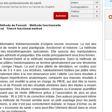
u
pages
12
ce des professionnels de santé.
cessite l'achat du livre ou l'achat du chapitre.
Iconographies
9
Vidéos
0
Acheter
Autres
0
Méthode de Ponseti.
:
Méthode fonctionnelle.
:
od.
:
French functional method.
:
formation tridimensionnelle d’origine encore inconnue. Le but des
 et de rendre le pied plantigrade, fonctionnel et indolore. La méthode
 des kinésithérapeutes spécialisés. Elle associe des manipulations
 adhésifs et plaquettes. Elle existe principalement sous trois formes :
de Robert-Debré et la méthode montpelliéraine. Dans la méthode de
par plâtres hebdomadaires se termine généralement par une ténotomie
orriger l’équin. Le port d’une attelle de dérotation, en continu puis
e de 3 à 4 ans. Les récidives, habituellement traitées par plâtre et/ou
cipalement liées à la non-observance avec l’attelle. Les bons résultats à
uelques imperfections anatomiques, comparés aux mauvais résultats à
nsives, ont modifié la prise en charge du PBVE, qui doit être la moins
es et de Ponseti ont des résultats similaires dans des études à moyen
mparables. Des études comparatives, cliniques ou d’analyse quantifiée
uvent pas de réelle différence grâce à l’association de plus en plus
nnelle : 95 à 100
% de correction initiale. Des auteurs proposent même
la méthode de Ponseti semble avoir un petit avantage pour les pieds
oins, si elle n’est pas correctement réalisée, le risque d’échec ou de
ur «
économie de santé
» sera peut-être l’élément décisif dans le choix
 de ces traitements.