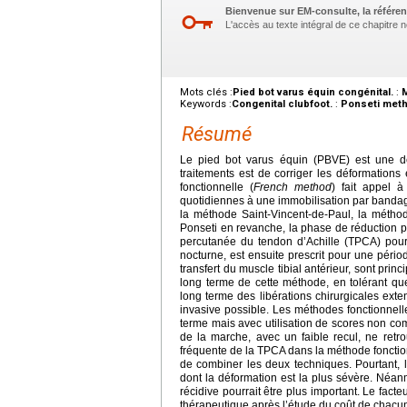
Bienvenue sur EM-consulte, la référen
L'accès au texte intégral de ce chapitre né
Mots clés :
Pied bot varus équin congénital.
:
Keywords :
Congenital clubfoot.
:
Ponseti meth
Résumé
Le pied bot varus équin (PBVE) est une dé
traitements est de corriger les déformations
fonctionnelle (
French method
) fait appel à
quotidiennes à une immobilisation par bandages
la méthode Saint-Vincent-de-Paul, la métho
Ponseti en revanche, la phase de réduction 
percutanée du tendon d’Achille (TPCA) pour c
nocturne, est ensuite prescrit pour une périod
transfert du muscle tibial antérieur, sont prin
long terme de cette méthode, en tolérant q
long terme des libérations chirurgicales exte
invasive possible. Les méthodes fonctionnell
terme mais avec utilisation de scores non co
de la marche, avec un faible recul, ne retro
fréquente de la TPCA dans la méthode fonctio
de combiner les deux techniques. Pourtant, 
dont la déformation est la plus sévère. Néanm
récidive pourrait être plus important. Le facte
thérapeutique après l’étude du coût de chacun