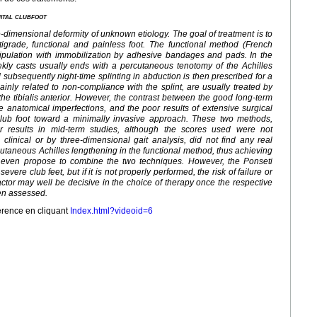
nital clubfoot
ee-dimensional deformity of unknown etiology. The goal of treatment is to
tigrade, functional and painless foot. The functional method (French
ipulation with immobilization by adhesive bandages and pads. In the
kly casts usually ends with a percutaneous tenotomy of the Achilles
subsequently night-time splinting in abduction is then prescribed for a
ainly related to non-compliance with the splint, are usually treated by
 the tibialis anterior. However, the contrast between the good long-term
e anatomical imperfections, and the poor results of extensive surgical
ub foot toward a minimally invasive approach. These two methods,
r results in mid-term studies, although the scores used were not
clinical or by three-dimensional gait analysis, did not find any real
cutaneous Achilles lengthening in the functional method, thus achieving
s even propose to combine the two techniques. However, the Ponseti
ere club feet, but if it is not properly performed, the risk of failure or
ctor may well be decisive in the choice of therapy once the respective
een assessed.
érence en cliquant
Index.html?videoid=6