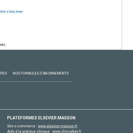
ltats à long terme
vés.
VRES
NOS FORMULES D'ABONNEMENTS
PLATEFORMES ELSEVIER MASSON
Site e-commerce :
www.elsevier-masson.fr
Aide à la pratique clinique :
www.clinicalkey.fr