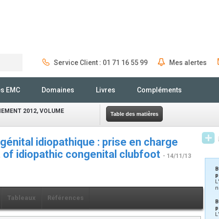
Service Client : 01 71 16 55 99
Mes alertes
Rechercher
és EMC
Domaines
Livres
Compléments
EMENT 2012, VOLUME
Table des matières
génital idiopathique : prise en charge
t of idiopathic congenital clubfoot
- 14/11/13
B
p
L
n
Tableaux
Références
B
p
L