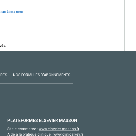
ltats à long terme
vés.
VRES
NOS FORMULES D'ABONNEMENTS
PLATEFORMES ELSEVIER MASSON
Site e-commerce :
www.elsevier-masson.fr
Aide à la pratique clinique :
www.clinicalkey.fr