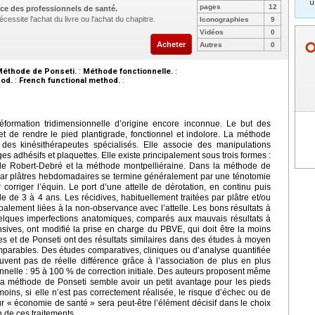
u
pages
12
ce des professionnels de santé.
cessite l'achat du livre ou l'achat du chapitre.
Iconographies
9
Vidéos
0
Acheter
Autres
0
Méthode de Ponseti.
:
Méthode fonctionnelle.
:
od.
:
French functional method.
:
formation tridimensionnelle d’origine encore inconnue. Le but des
 et de rendre le pied plantigrade, fonctionnel et indolore. La méthode
 des kinésithérapeutes spécialisés. Elle associe des manipulations
 adhésifs et plaquettes. Elle existe principalement sous trois formes :
de Robert-Debré et la méthode montpelliéraine. Dans la méthode de
par plâtres hebdomadaires se termine généralement par une ténotomie
orriger l’équin. Le port d’une attelle de dérotation, en continu puis
e de 3 à 4 ans. Les récidives, habituellement traitées par plâtre et/ou
cipalement liées à la non-observance avec l’attelle. Les bons résultats à
uelques imperfections anatomiques, comparés aux mauvais résultats à
nsives, ont modifié la prise en charge du PBVE, qui doit être la moins
es et de Ponseti ont des résultats similaires dans des études à moyen
mparables. Des études comparatives, cliniques ou d’analyse quantifiée
uvent pas de réelle différence grâce à l’association de plus en plus
nnelle : 95 à 100
% de correction initiale. Des auteurs proposent même
la méthode de Ponseti semble avoir un petit avantage pour les pieds
oins, si elle n’est pas correctement réalisée, le risque d’échec ou de
ur «
économie de santé
» sera peut-être l’élément décisif dans le choix
 de ces traitements.