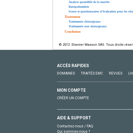
Analyse quantifiée de la marche
Baropodométrie
Scores et questionnaires d’évaluation pour les résu
Traitement
Traitements chirurgicaux
Traitements non chirurgicaux
Conclusion
© 2012 Elsevier Masson SAS. Tous droits réser
ACCÈS RAPIDES
DOMAINES
TRAITÉS EMC
REVUES
LI
MON COMPTE
CRÉER UN COMPTE
AIDE & SUPPORT
Contactez-nous / FAQ
Qui sommes-nous ?