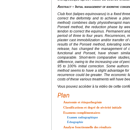
Abstract
–
Initial management of idiopathic conge
Club foot (talipes equinovarus) is a fixed thr
correct the deformity and to achieve a plan
method) combines daily physiotherapist man
Ponseti method, the reduction phase by wee
tendon to correct the equinus. Permanent and 
period of three to four years. Recurrences, m
plaster cast immobilization and/or transfer of
results of the Ponseti method, tolerating som
release, has changed the management of cl
functional and Ponseti, have shown simila
comparable. Short-term comparative studies, 
difference, owing to the increasing use of per
95 to 100% initial correction. Some author
method seems to have a slight advantage for sev
recurrence could be greater. The economic fa
costs of these various treatments will have b
Vous pouvez accéder à la vidéo de cette conf
Plan
Anatomie et étiopathogénie
Classifications et degré de sévérité initiale
Examens complémentaires
Examen radiographique
Échographie
Analyse fonctionnelle des résultats