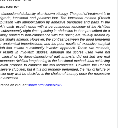
nital clubfoot
ee-dimensional deformity of unknown etiology. The goal of treatment is to
tigrade, functional and painless foot. The functional method (French
ipulation with immobilization by adhesive bandages and pads. In the
kly casts usually ends with a percutaneous tenotomy of the Achilles
subsequently night-time splinting in abduction is then prescribed for a
ainly related to non-compliance with the splint, are usually treated by
 the tibialis anterior. However, the contrast between the good long-term
e anatomical imperfections, and the poor results of extensive surgical
ub foot toward a minimally invasive approach. These two methods,
r results in mid-term studies, although the scores used were not
clinical or by three-dimensional gait analysis, did not find any real
cutaneous Achilles lengthening in the functional method, thus achieving
s even propose to combine the two techniques. However, the Ponseti
ere club feet, but if it is not properly performed, the risk of failure or
ctor may well be decisive in the choice of therapy once the respective
een assessed.
érence en cliquant
Index.html?videoid=6