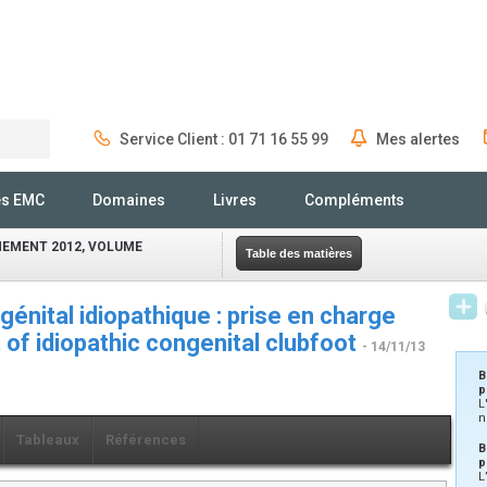
Service Client : 01 71 16 55 99
Mes alertes
Rechercher
és EMC
Domaines
Livres
Compléments
EMENT 2012, VOLUME
Table des matières
génital idiopathique : prise en charge
t of idiopathic congenital clubfoot
- 14/11/13
B
p
L
n
Tableaux
Références
B
p
L