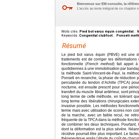
Bienvenue sur EM-consulte, la référen
L'accès au texte intégral de ce chapitre né
Mots clés :
Pied bot varus équin congénital.
:
Keywords :
Congenital clubfoot.
:
Ponseti meth
Résumé
Le pied bot varus équin (PBVE) est une dé
traitements est de corriger les déformations
fonctionnelle (
French method
) fait appel à
quotidiennes à une immobilisation par bandages
la méthode Saint-Vincent-de-Paul, la métho
Ponseti en revanche, la phase de réduction 
percutanée du tendon d’Achille (TPCA) pour c
nocturne, est ensuite prescrit pour une périod
transfert du muscle tibial antérieur, sont prin
long terme de cette méthode, en tolérant q
long terme des libérations chirurgicales exte
invasive possible. Les méthodes fonctionnell
terme mais avec utilisation de scores non co
de la marche, avec un faible recul, ne retro
fréquente de la TPCA dans la méthode fonctio
de combiner les deux techniques. Pourtant, 
dont la déformation est la plus sévère. Néanm
récidive pourrait être plus important. Le facte
thérapeutique après l’étude du coût de chacun