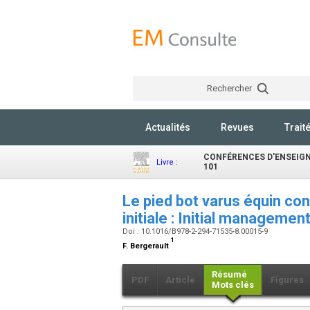
Rechercher
Actualités
Revues
Trait
CONFÉRENCES D'ENSEIGN
Livre :
101
Le pied bot varus équin con
initiale : Initial managemen
Doi : 10.1016/B978-2-294-71535-8.00015-9
1
F. Bergerault
Résumé
PDF
Article
Figures
Mots clés