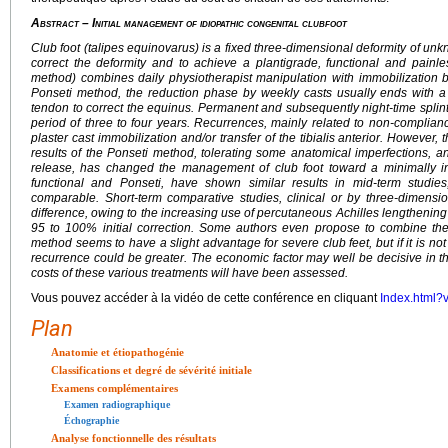
Abstract
–
Initial management of idiopathic congenital clubfoot
Club foot (talipes equinovarus) is a fixed three-dimensional deformity of unkn
correct the deformity and to achieve a plantigrade, functional and painl
method) combines daily physiotherapist manipulation with immobilization
Ponseti method, the reduction phase by weekly casts usually ends with a
tendon to correct the equinus. Permanent and subsequently night-time splinti
period of three to four years. Recurrences, mainly related to non-compliance
plaster cast immobilization and/or transfer of the tibialis anterior. However
results of the Ponseti method, tolerating some anatomical imperfections, an
release, has changed the management of club foot toward a minimally 
functional and Ponseti, have shown similar results in mid-term studi
comparable. Short-term comparative studies, clinical or by three-dimension
difference, owing to the increasing use of percutaneous Achilles lengthening
95 to 100% initial correction. Some authors even propose to combine th
method seems to have a slight advantage for severe club feet, but if it is not 
recurrence could be greater. The economic factor may well be decisive in t
costs of these various treatments will have been assessed.
Vous pouvez accéder à la vidéo de cette conférence en cliquant
Index.html?
Plan
Anatomie et étiopathogénie
Classifications et degré de sévérité initiale
Examens complémentaires
Examen radiographique
Échographie
Analyse fonctionnelle des résultats