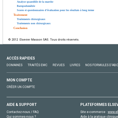
Analyse quantifiée de la marche
Baropodométrie
Scores et questionnaires d’évaluation pour les résultats à long terme
Traitement
Traitements chirurgicaux
Traitements non chirurgicaux
Conclusion
© 2012 Elsevier Masson SAS. Tous droits réservés.
ACCÈS RAPIDES
DOMAINES
TRAITÉS EMC
REVUES
LIVRES
NOS FORMULES D'AB
MON COMPTE
CRÉER UN COMPTE
AIDE & SUPPORT
PLATEFORMES ELSE
Contactez-nous / FAQ
Site e-commerce :
www.el
Qui sommes-nous ?
Aide à la pratique clinique