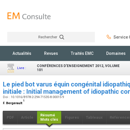
Rechercher
Service C
Rechercher
Actualités
Revues
Traités EMC
Domaines
CONFÉRENCES D'ENSEIGNEMENT 2012, VOLUME
Livre :
101
Le pied bot varus équin congénital idiopathi
initiale : Initial management of idiopathic c
Doi : 10.1016/B978-2-294-71535-8.00015-9
1
F. Bergerault
Résumé
PDF
Article
Figures
Tableaux
Référence
Mots clés