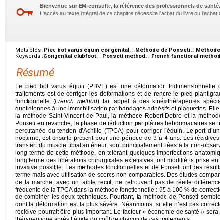
Bienvenue sur EM-consulte, la référence des professionnels de santé.
L'accès au texte intégral de ce chapitre nécessite l'achat du livre ou l'achat 
Mots clés :
Pied bot varus équin congénital.
:
Méthode de Ponseti.
:
Méthode 
Keywords :
Congenital clubfoot.
:
Ponseti method.
:
French functional method
Résumé
Le pied bot varus équin (PBVE) est une déformation tridimensionnelle 
traitements est de corriger les déformations et de rendre le pied plantigr
fonctionnelle (
French method
) fait appel à des kinésithérapeutes spéci
quotidiennes à une immobilisation par bandages adhésifs et plaquettes. Elle 
la méthode Saint-Vincent-de-Paul, la méthode Robert-Debré et la méthod
Ponseti en revanche, la phase de réduction par plâtres hebdomadaires se 
percutanée du tendon d’Achille (TPCA) pour corriger l’équin. Le port d’une
nocturne, est ensuite prescrit pour une période de 3 à 4 ans. Les récidives,
transfert du muscle tibial antérieur, sont principalement liées à la non-obser
long terme de cette méthode, en tolérant quelques imperfections anatomi
long terme des libérations chirurgicales extensives, ont modifié la prise e
invasive possible. Les méthodes fonctionnelles et de Ponseti ont des résul
terme mais avec utilisation de scores non comparables. Des études comparat
de la marche, avec un faible recul, ne retrouvent pas de réelle différenc
fréquente de la TPCA dans la méthode fonctionnelle : 95 à 100
% de correcti
de combiner les deux techniques. Pourtant, la méthode de Ponseti semble 
dont la déformation est la plus sévère. Néanmoins, si elle n’est pas correc
récidive pourrait être plus important. Le facteur «
économie de santé
» sera 
thérapeutique après l’étude du coût de chacun de ces traitements.