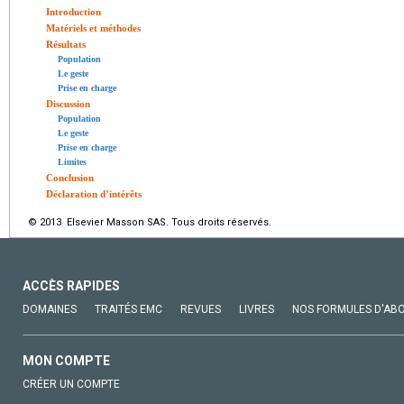
Introduction
Matériels et méthodes
Résultats
Population
Le geste
Prise en charge
Discussion
Population
Le geste
Prise en charge
Limites
Conclusion
Déclaration d’intérêts
© 2013 Elsevier Masson SAS. Tous droits réservés.
ACCÈS RAPIDES
DOMAINES
TRAITÉS EMC
REVUES
LIVRES
NOS FORMULES D'AB
MON COMPTE
CRÉER UN COMPTE