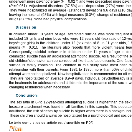
underwent more psychotherapy (
P
=
0.027) and were prescribed more psycho
(
P
=
0.051). Adjustment disorders (37.5%) and depression (27%) were the t
They were hospitalized on average (±standard deviation) 9.6 days (±10 d
leaving the hospital (98%) with legal measures (8.3%), change of residence (
drugs (37.5%). None had physical complications.
Discussion
In children under 13 years of age, attempted suicide was more frequent i
included 18 girls and nine boys who were 12 years old (sex ratio of 12-ye
boys/eight girls) in the children under 12 (sex ratio of 8- to 11-year-olds, 
means (
P
=
0.01). The literature also reports that more violent means lea
Consequently, suicidal behavior in children under 11 years of age is cl
committed suicide than an adolescent attempting suicide. As a result of the 
old children's behavior can be considered like that of adolescents. One facto
suicide is family cohesion. The children in this study were most often f
relationship with their parents. From 1981 to 1985, more than 50% of childr
attempt were not hospitalized. Now hospitalization is recommended for all ch
They are hospitalized on average 8.9–9 days. Individual psychotherapy is 
the treatments for adolescents and children is the importance of the social 
changing residences when necessary.
Conclusion
The sex ratio in 6- to 12-year-olds attempting suicide is higher than the sex 
Insecure attachment was found in all families in this sample. This populatio
adulthood, the risk of death by suicide is higher when there is a background
These children should always be hospitalized for a psychological and socioe
Le texte complet de cet article est disponible en PDF.
Plan