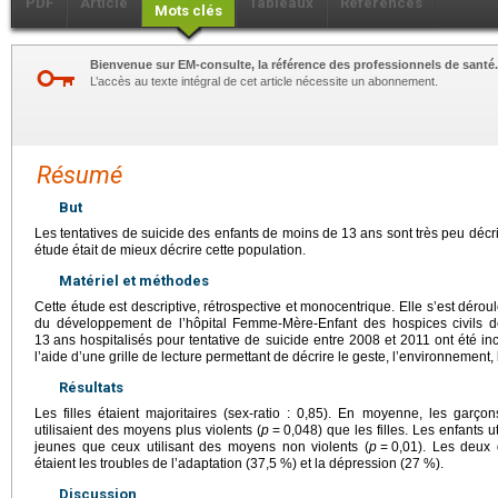
PDF
Article
Tableaux
Références
Mots clés
Bienvenue sur EM-consulte, la référence des professionnels de santé.
L’accès au texte intégral de cet article nécessite un abonnement.
Résumé
But
Les tentatives de suicide des enfants de moins de 13
ans sont très peu décrit
étude était de mieux décrire cette population.
Matériel et méthodes
Cette étude est descriptive, rétrospective et monocentrique. Elle s’est déro
du développement de l’hôpital Femme-Mère-Enfant des hospices civils 
13
ans hospitalisés pour tentative de suicide entre 2008 et 2011 ont été inc
l’aide d’une grille de lecture permettant de décrire le geste, l’environnement,
Résultats
Les filles étaient majoritaires (sex-ratio : 0,85). En moyenne, les garçon
utilisaient des moyens plus violents (
p
=
0,048) que les filles. Les enfants u
jeunes que ceux utilisant des moyens non violents (
p
=
0,01). Les deux d
étaient les troubles de l’adaptation (37,5 %) et la dépression (27 %).
Discussion