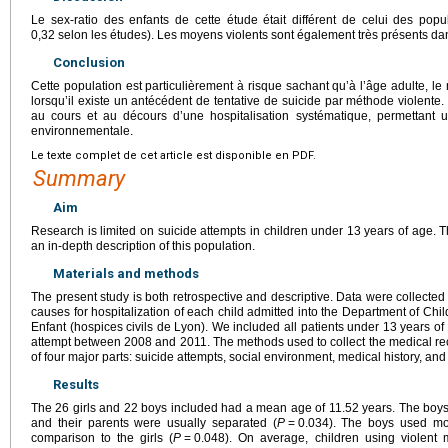
Le sex-ratio des enfants de cette étude était différent de celui des popu
0,32 selon les études). Les moyens violents sont également très présents da
Conclusion
Cette population est particulièrement à risque sachant qu’à l’âge adulte, le 
lorsqu’il existe un antécédent de tentative de suicide par méthode violente.
au cours et au décours d’une hospitalisation systématique, permettant 
environnementale.
Le texte complet de cet article est disponible en PDF.
Summary
Aim
Research is limited on suicide attempts in children under 13 years of age. T
an in-depth description of this population.
Materials and methods
The present study is both retrospective and descriptive. Data were collected r
causes for hospitalization of each child admitted into the Department of Chi
Enfant (hospices civils de Lyon). We included all patients under 13 years of
attempt between 2008 and 2011. The methods used to collect the medical re
of four major parts: suicide attempts, social environment, medical history, and
Results
The 26 girls and 22 boys included had a mean age of 11.52 years. The boys 
and their parents were usually separated (
P
=
0.034). The boys used mo
comparison to the girls (
P
=
0.048). On average, children using violent