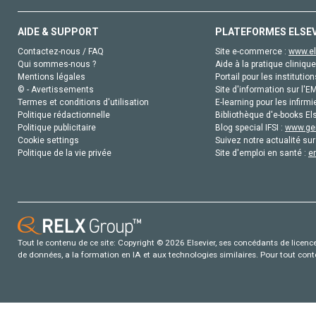
AIDE & SUPPORT
PLATEFORMES ELSE
Contactez-nous / FAQ
Site e-commerce :
www.el
Qui sommes-nous ?
Aide à la pratique clinique
Mentions légales
Portail pour les institution
© - Avertissements
Site d'information sur l'E
Termes et conditions d'utilisation
E-learning pour les infirmi
Politique rédactionnelle
Bibliothèque d'e-books Els
Politique publicitaire
Blog special IFSI :
www.gen
Cookie settings
Suivez notre actualité sur
Politique de la vie privée
Site d'emploi en santé :
e
Tout le contenu de ce site: Copyright © 2026 Elsevier, ses concédants de licence e
de données, a la formation en IA et aux technologies similaires. Pour tout con