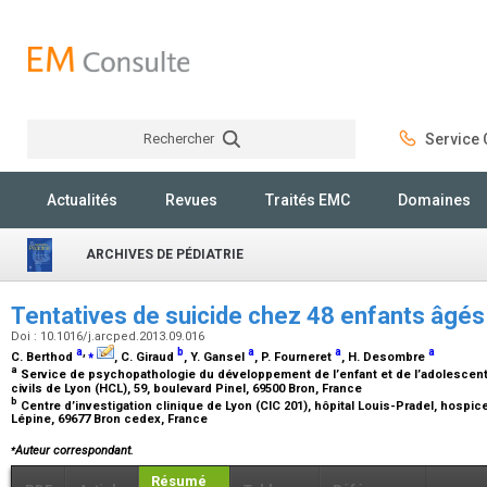
Rechercher
Service C
Rechercher
Actualités
Revues
Traités EMC
Domaines
ARCHIVES DE PÉDIATRIE
Tentatives de suicide chez 48 enfants âgés
Doi : 10.1016/j.arcped.2013.09.016
a
,
⁎
b
a
a
a
C. Berthod
, C. Giraud
, Y. Gansel
, P. Fourneret
, H. Desombre
a
Service de psychopathologie du développement de l’enfant et de l’adolescen
civils de Lyon (HCL), 59, boulevard Pinel, 69500 Bron, France
b
Centre d’investigation clinique de Lyon (CIC 201), hôpital Louis-Pradel, hospic
Lépine, 69677 Bron cedex, France
⁎
Auteur correspondant.
Résumé