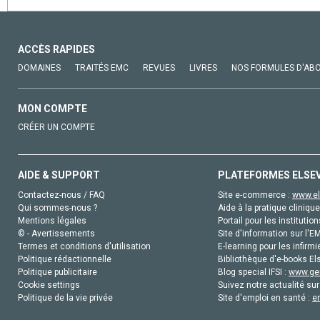
ACCÈS RAPIDES
DOMAINES
TRAITÉS EMC
REVUES
LIVRES
NOS FORMULES D'AB
MON COMPTE
CRÉER UN COMPTE
AIDE & SUPPORT
PLATEFORMES ELSE
Contactez-nous / FAQ
Site e-commerce :
www.el
Qui sommes-nous ?
Aide à la pratique clinique
Mentions légales
Portail pour les institution
© - Avertissements
Site d'information sur l'E
Termes et conditions d'utilisation
E-learning pour les infirmi
Politique rédactionnelle
Bibliothèque d'e-books Els
Politique publicitaire
Blog special IFSI :
www.gen
Cookie settings
Suivez notre actualité sur
Politique de la vie privée
Site d'emploi en santé :
e