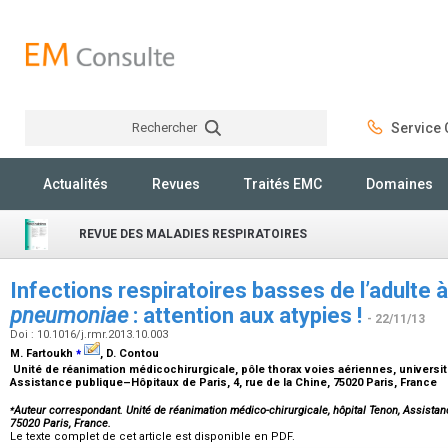
Rechercher
Service C
Rechercher
Actualités
Revues
Traités EMC
Domaines
REVUE DES MALADIES RESPIRATOIRES
Infections respiratoires basses de l’adulte 
pneumoniae
: attention aux atypies !
- 22/11/13
Doi : 10.1016/j.rmr.2013.10.003
⁎
M. Fartoukh
, D. Contou
Unité de réanimation médicochirurgicale, pôle thorax voies aériennes, universit
Assistance publique–Hôpitaux de Paris, 4, rue de la Chine, 75020 Paris, France
⁎
Auteur correspondant. Unité de réanimation médico-chirurgicale, hôpital Tenon, Assistanc
75020 Paris, France.
Le texte complet de cet article est disponible en PDF.