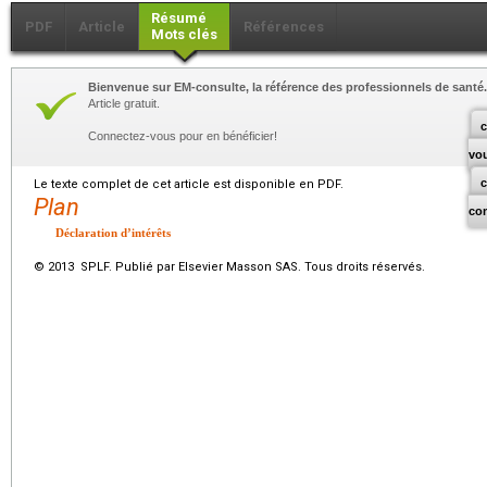
Résumé
PDF
Article
Références
Mots clés
Bienvenue sur EM-consulte, la référence des professionnels de santé.
Article gratuit.
c
Connectez-vous pour en bénéficier!
vo
Le texte complet de cet article est disponible en PDF.
Plan
co
Déclaration d’intérêts
© 2013 SPLF. Publié par Elsevier Masson SAS. Tous droits réservés.