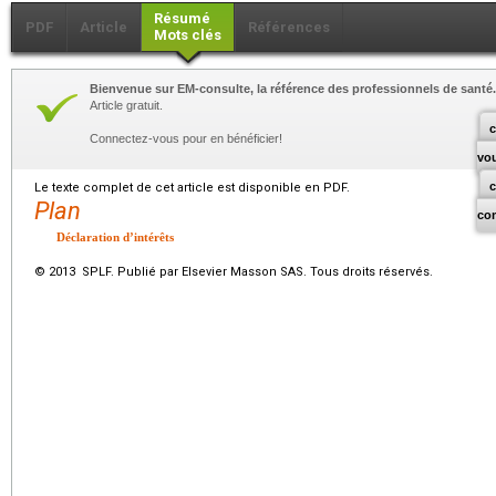
Résumé
PDF
Article
Références
Mots clés
Bienvenue sur EM-consulte, la référence des professionnels de santé.
Article gratuit.
c
Connectez-vous pour en bénéficier!
vo
Le texte complet de cet article est disponible en PDF.
Plan
co
Déclaration d’intérêts
© 2013 SPLF. Publié par Elsevier Masson SAS. Tous droits réservés.