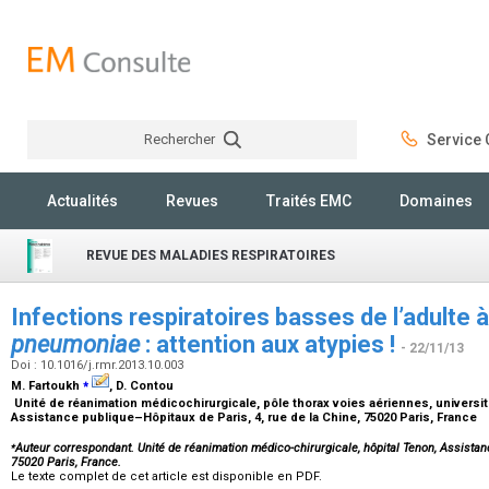
Rechercher
Service C
Rechercher
Actualités
Revues
Traités EMC
Domaines
REVUE DES MALADIES RESPIRATOIRES
Infections respiratoires basses de l’adulte 
pneumoniae
: attention aux atypies !
- 22/11/13
Doi : 10.1016/j.rmr.2013.10.003
⁎
M. Fartoukh
, D. Contou
Unité de réanimation médicochirurgicale, pôle thorax voies aériennes, universit
Assistance publique–Hôpitaux de Paris, 4, rue de la Chine, 75020 Paris, France
⁎
Auteur correspondant. Unité de réanimation médico-chirurgicale, hôpital Tenon, Assistanc
75020 Paris, France.
Le texte complet de cet article est disponible en PDF.