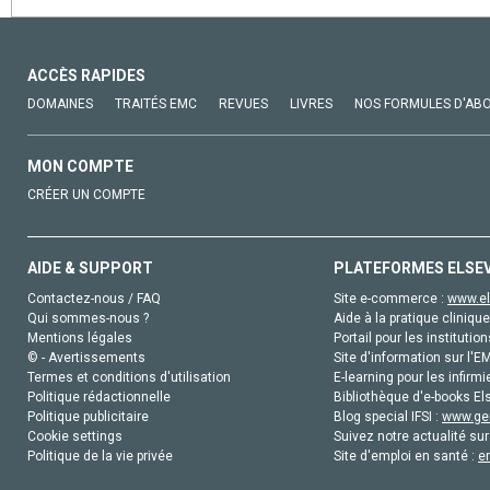
ACCÈS RAPIDES
DOMAINES
TRAITÉS EMC
REVUES
LIVRES
NOS FORMULES D'AB
MON COMPTE
CRÉER UN COMPTE
AIDE & SUPPORT
PLATEFORMES ELSE
Contactez-nous / FAQ
Site e-commerce :
www.el
Qui sommes-nous ?
Aide à la pratique clinique
Mentions légales
Portail pour les institution
© - Avertissements
Site d'information sur l'E
Termes et conditions d'utilisation
E-learning pour les infirmi
Politique rédactionnelle
Bibliothèque d'e-books Els
Politique publicitaire
Blog special IFSI :
www.gen
Cookie settings
Suivez notre actualité sur
Politique de la vie privée
Site d'emploi en santé :
e